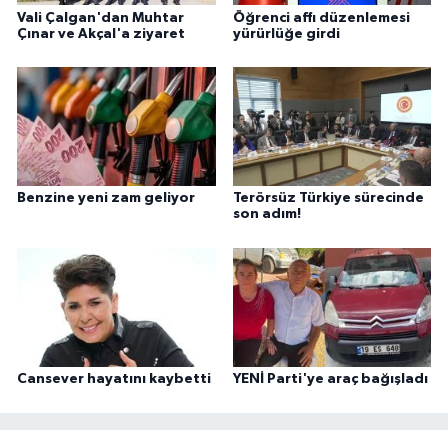
Vali Çalgan'dan Muhtar
Öğrenci affı düzenlemesi
Çınar ve Akçal'a ziyaret
yürürlüğe girdi
Benzine yeni zam geliyor
Terörsüz Türkiye sürecinde
son adım!
Cansever hayatını kaybetti
YENİ Parti'ye araç bağışladı