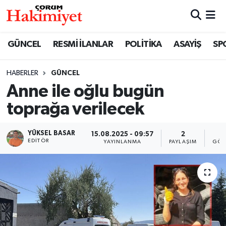
SPOR
Nöbetçi Eczaneler
GÜNCEL
RESMİ İLANLAR
POLİTİKA
ASAYİŞ
SP
POLİTİKA
Hava Durumu
HABERLER
GÜNCEL
Anne ile oğlu bugün
SAĞLIK
Çorum Namaz Vakitleri
toprağa verilecek
ASAYİŞ
Trafik Durumu
YÜKSEL BASAR
15.08.2025 - 09:57
2
1
EKONOMİ
Süper Lig Puan Durumu ve Fikstür
EDITÖR
YAYINLANMA
PAYLAŞIM
GÖS
GÜNCEL
Tüm Manşetler
AKTÜEL
Son Dakika Haberleri
EĞİTİM
Haber Arşivi