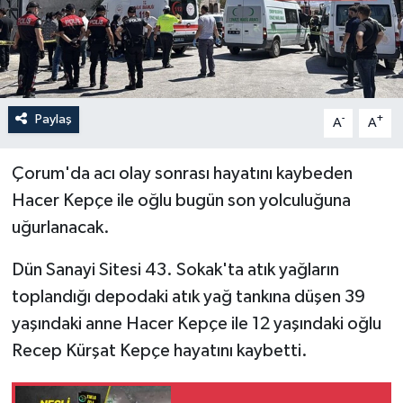
İLÇELER
OTOPARK
Paylaş
-
+
TEKNOLOJİ
A
A
Çorum'da acı olay sonrası hayatını kaybeden
Hacer Kepçe ile oğlu bugün son yolculuğuna
uğurlanacak.
Dün Sanayi Sitesi 43. Sokak'ta atık yağların
toplandığı depodaki atık yağ tankına düşen 39
yaşındaki anne Hacer Kepçe ile 12 yaşındaki oğlu
Recep Kürşat Kepçe hayatını kaybetti.