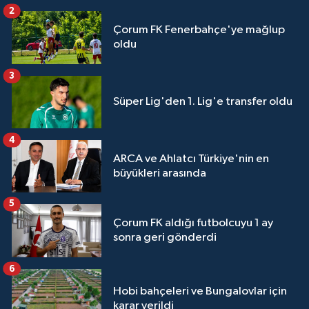
2
Çorum FK Fenerbahçe'ye mağlup
oldu
3
Süper Lig'den 1. Lig'e transfer oldu
4
ARCA ve Ahlatcı Türkiye'nin en
büyükleri arasında
5
Çorum FK aldığı futbolcuyu 1 ay
sonra geri gönderdi
6
Hobi bahçeleri ve Bungalovlar için
karar verildi