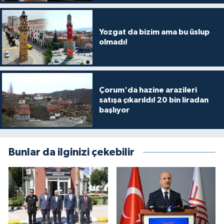
Yozgat da bizim ama bu üslup
olmadı!
Çorum'da hazine arazileri
satışa çıkarıldı! 20 bin liradan
başlıyor
Bunlar da ilginizi çekebilir