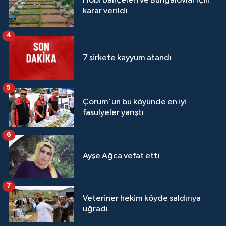
Hobi bahçeleri ve Bungalovlar için
karar verildi
4
7 şirkete kayyum atandı
5
Çorum'un bu köyünde en iyi
fasulyeler yarıştı
6
Ayşe Ağca vefat etti
7
Veteriner hekim köyde saldırıya
uğradı