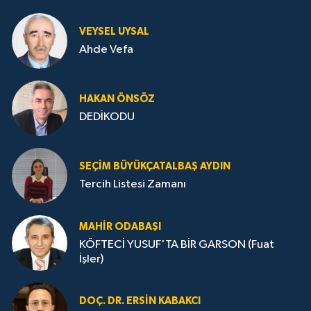
VEYSEL UYSAL
Ahde Vefa
HA­KAN ÖN­SÖZ
DEDİKODU
SEÇIM BÜYÜKÇATALBAŞ AYDIN
Tercih Listesi Zamanı
MAHIR ODABAŞI
KÖFTECİ YUSUF'TA BİR GARSON (Fuat
İşler)
DOÇ. DR. ERSIN KABAKCI