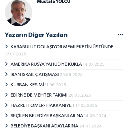
Mustafa YOLCU
Yazarın Diğer Yazıları
KARABULUT DOLAŞIYOR MEMLEKETİN ÜSTÜNDE
17.07.2025
AMERİKA RUSYA YAHUDİYE KUKLA
14.07.2025
İRAN İSRAİL ÇATIŞMASI
25.06.2025
KURBAN KESİMİ
11.06.2025
EDİRNE DE MEHTER TAKIMI
26.05.2025
HAZRETİ ÖMER- HAKKANİYET
17.05.2025
SEÇİLEN BELEDİYE BAŞKANLARINA
14.06.2024
BELEDİYE BAŞKANI ADAYLARINA
24.01.2024