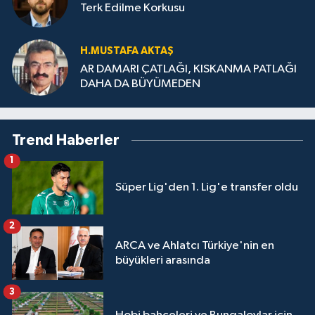
Terk Edilme Korkusu
H.MUS­TA­FA AK­TAŞ
AR DAMARI ÇATLAĞI, KISKANMA PATLAĞI
DAHA DA BÜYÜMEDEN
Trend Haberler
1
Süper Lig'den 1. Lig'e transfer oldu
2
ARCA ve Ahlatcı Türkiye'nin en
büyükleri arasında
3