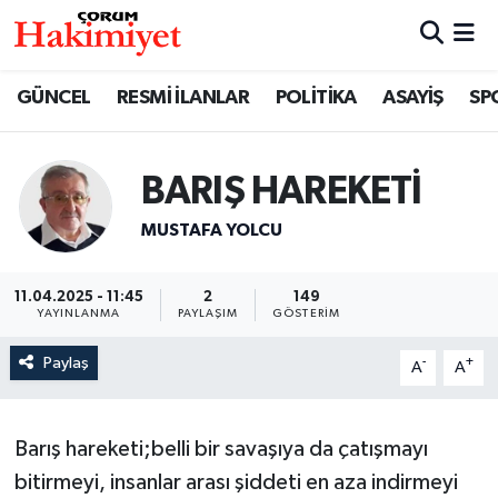
SPOR
Nöbetçi Eczaneler
GÜNCEL
RESMİ İLANLAR
POLİTİKA
ASAYİŞ
SP
POLİTİKA
Hava Durumu
BARIŞ HAREKETİ
SAĞLIK
Çorum Namaz Vakitleri
MUSTAFA YOLCU
ASAYİŞ
Trafik Durumu
11.04.2025 - 11:45
2
149
EKONOMİ
Süper Lig Puan Durumu ve Fikstür
YAYINLANMA
PAYLAŞIM
GÖSTERIM
Paylaş
-
+
GÜNCEL
Tüm Manşetler
A
A
AKTÜEL
Son Dakika Haberleri
Barış hareketi;belli bir savaşıya da çatışmayı
bitirmeyi, insanlar arası şiddeti en aza indirmeyi
EĞİTİM
Haber Arşivi