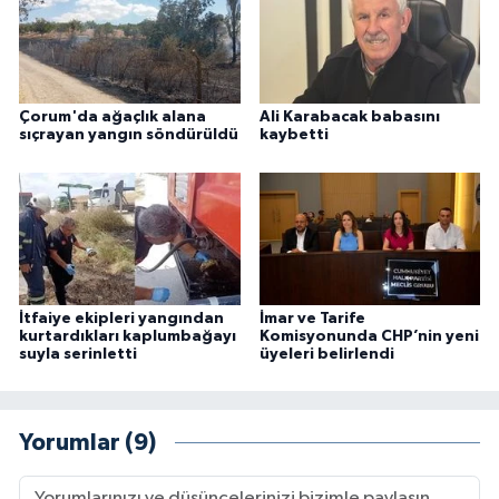
Çorum'da ağaçlık alana
Ali Karabacak babasını
sıçrayan yangın söndürüldü
kaybetti
İtfaiye ekipleri yangından
İmar ve Tarife
kurtardıkları kaplumbağayı
Komisyonunda CHP’nin yeni
suyla serinletti
üyeleri belirlendi
Yorumlar (9)