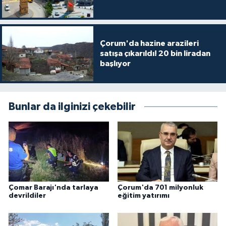
Çorum'da hazine arazileri
satışa çıkarıldı! 20 bin liradan
başlıyor
Bunlar da ilginizi çekebilir
Çomar Barajı'nda tarlaya
Çorum'da 701 milyonluk
devrildiler
eğitim yatırımı