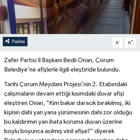
İLÇELER
OTOPARK
Paylaş
-
+
TEKNOLOJİ
A
A
Zafer Partisi İl Başkanı Bedii Onan, Çorum
Belediye'ne afişlerle ilgili eleştiride bulundu.
Tarihi Çorum Meydanı Projesi'nin 2. Etabındaki
çalışmaların devam ettiği kısımdaki duvar afişi
eleştiren Onan, "Kim bakar daracık bırakılmış, iki
kişinin dahi yan yana yürümesinin dahi zor olduğu
bu kaldırımın yan ihata koruma duvarı üzerine
boylu boyunca asılmış vinil afişe?" diyerek