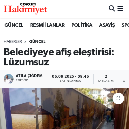
SPOR
Nöbetçi Eczaneler
GÜNCEL
RESMİ İLANLAR
POLİTİKA
ASAYİŞ
SP
POLİTİKA
Hava Durumu
HABERLER
GÜNCEL
Belediyeye afiş eleştirisi:
SAĞLIK
Çorum Namaz Vakitleri
Lüzumsuz
ASAYİŞ
Trafik Durumu
ATILA ÇIĞDEM
06.09.2025 - 09:46
2
1
EKONOMİ
Süper Lig Puan Durumu ve Fikstür
EDITÖR
YAYINLANMA
PAYLAŞIM
GÖ
GÜNCEL
Tüm Manşetler
AKTÜEL
Son Dakika Haberleri
EĞİTİM
Haber Arşivi