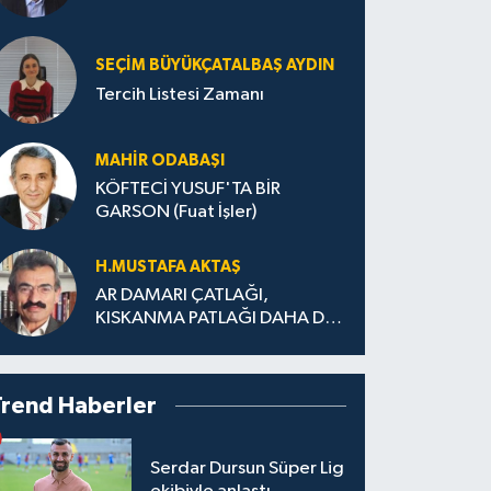
SEÇIM BÜYÜKÇATALBAŞ AYDIN
Tercih Listesi Zamanı
MAHIR ODABAŞI
KÖFTECİ YUSUF'TA BİR
GARSON (Fuat İşler)
H.MUS­TA­FA AK­TAŞ
AR DAMARI ÇATLAĞI,
KISKANMA PATLAĞI DAHA DA
BÜYÜMEDEN
Trend Haberler
Serdar Dursun Süper Lig