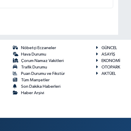
Nöbetçi Eczaneler
GÜNCEL
Hava Durumu
ASAYİŞ
Çorum Namaz Vakitleri
EKONOMİ
Trafik Durumu
OTOPARK
Puan Durumu ve Fikstür
AKTÜEL
Tüm Manşetler
Son Dakika Haberleri
Haber Arşivi