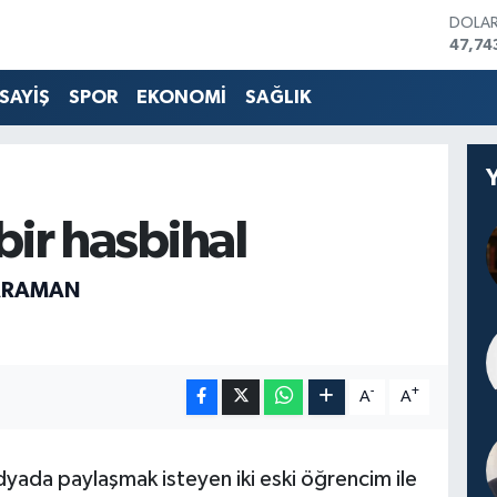
DOLA
47,74
EURO
55,25
SAYİŞ
SPOR
EKONOMİ
SAĞLIK
STERL
64,48
GRAM 
6660.
BİST1
13.77
r bir hasbihal
BITCO
3.095
ARAMAN
-
+
A
A
dyada paylaşmak isteyen iki eski öğrencim ile