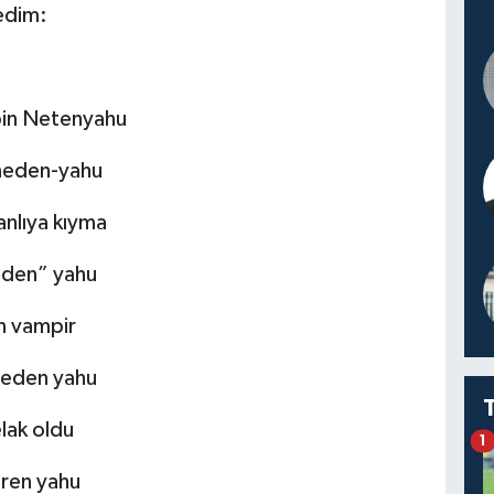
tedim:
bin Netenyahu
 neden-yahu
anlıya kıyma
 eden” yahu
en vampir
beden yahu
lak oldu
1
eren yahu