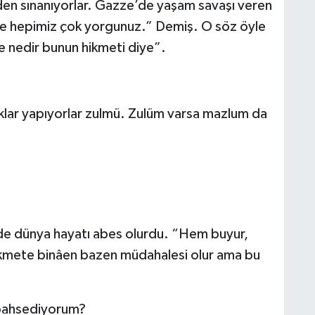
iden sınanıyorlar. Gazze’de yaşam savaşı veren
ne hepimiz çok yorgunuz.” Demiş. O söz öyle
e nedir bunun hikmeti diye”.
klar yapıyorlar zulmü. Zulüm varsa mazlum da
alde dünya hayatı abes olurdu. “Hem buyur,
ikmete binâen bazen müdahalesi olur ama bu
bahsediyorum?