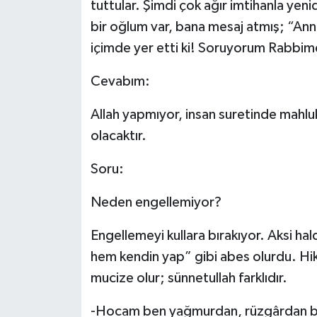
tuttular. Şimdi çok ağır imtihanla yen
bir oğlum var, bana mesaj atmış; “An
içimde yer etti ki! Soruyorum Rabbim
Cevabım:
Allah yapmıyor, insan suretinde mahlu
olacaktır.
Soru:
Neden engellemiyor?
Engellemeyi kullara bırakıyor. Aksi h
hem kendin yap” gibi abes olurdu. H
mucize olur; sünnetullah farklıdır.
-Hocam ben yağmurdan, rüzgârdan 