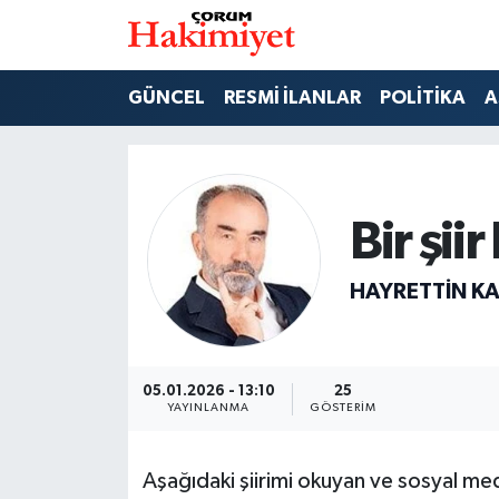
SPOR
Nöbetçi Eczaneler
GÜNCEL
RESMİ İLANLAR
POLİTİKA
A
POLİTİKA
Hava Durumu
SAĞLIK
Çorum Namaz Vakitleri
Bir şii
ASAYİŞ
Trafik Durumu
HAYRETTIN K
EKONOMİ
Süper Lig Puan Durumu ve Fikstür
GÜNCEL
Tüm Manşetler
05.01.2026 - 13:10
25
YAYINLANMA
GÖSTERIM
AKTÜEL
Son Dakika Haberleri
Aşağıdaki şiirimi okuyan ve sosyal me
EĞİTİM
Haber Arşivi