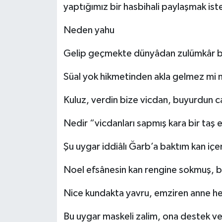
yaptığımız bir hasbihali paylaşmak is
İLÇELER
Neden yahu
OTOPARK
Gelip geçmekte dünyâdan zulümkâr 
TEKNOLOJİ
Süal yok hikmetinden akla gelmez mi
Kuluz, verdin bize vicdan, buyurdun c
Nedir “vicdanları sapmış kara bir taş
Şu uygar iddiâlı Ğarb’a baktım kan iç
Noel efsânesin kan rengine sokmuş, 
Nice kundakta yavru, emziren anne he
Bu uygar maskeli zalim, ona destek v