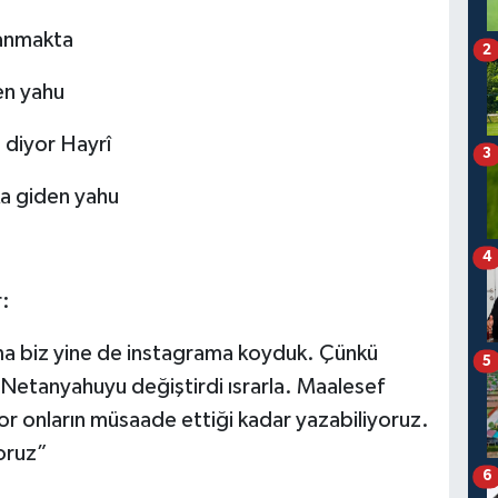
yanmakta
2
en yahu
 diyor Hayrî
3
a giden yahu
4
:
a biz yine de instagrama koyduk. Çünkü
5
. Netanyahuyu değiştirdi ısrarla. Maalesef
r onların müsaade ettiği kadar yazabiliyoruz.
oruz”
6