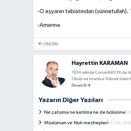
-O eşyanın tabiatından (sünnetullah). 
-Amenna
ÖNCEKI
Hayrettin KARAMAN
1934 yılında Çorum&#039;da doğ
Okulu ve İstanbul Yüksek İslam 
Okulu&#039;nda meslek dersleri
Devam Et
Enstitüsü&#039;ne fıkıh asistanı
Fakülteleri&#039;ne dönüşmesin
Yazarın Diğer Yazıları
doktor, doçent ve profesör unvan
boyunca, yurtiçi ve yurtdışında 
Ne çatışma ne katılma ne de bölünme
0
ve görsel medya programı, eğiti
Müslüman ve fıkıh mezhepleri
27.04.202
faaliyetini sürdürdü. Aralarında
öğrenci yetiştirdi. 2001 yılında