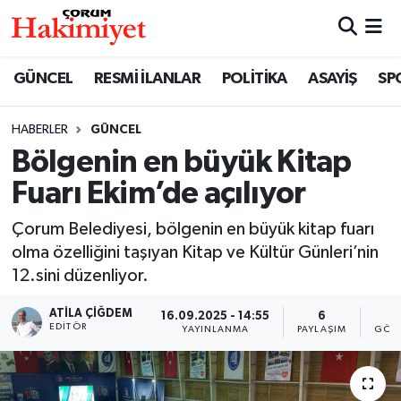
SPOR
Nöbetçi Eczaneler
GÜNCEL
RESMİ İLANLAR
POLİTİKA
ASAYİŞ
SP
POLİTİKA
Hava Durumu
HABERLER
GÜNCEL
Bölgenin en büyük Kitap
SAĞLIK
Çorum Namaz Vakitleri
Fuarı Ekim’de açılıyor
ASAYİŞ
Trafik Durumu
Çorum Belediyesi, bölgenin en büyük kitap fuarı
EKONOMİ
Süper Lig Puan Durumu ve Fikstür
olma özelliğini taşıyan Kitap ve Kültür Günleri’nin
12.sini düzenliyor.
GÜNCEL
Tüm Manşetler
ATILA ÇIĞDEM
16.09.2025 - 14:55
6
7
EDITÖR
YAYINLANMA
PAYLAŞIM
GÖST
AKTÜEL
Son Dakika Haberleri
EĞİTİM
Haber Arşivi