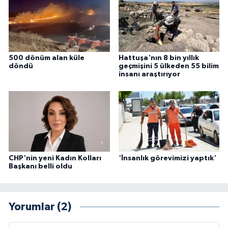
500 dönüm alan küle
Hattuşa'nın 8 bin yıllık
döndü
geçmişini 5 ülkeden 55 bilim
insanı araştırıyor
CHP'nin yeni Kadın Kolları
'İnsanlık görevimizi yaptık'
Başkanı belli oldu
Yorumlar (2)