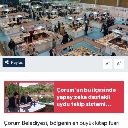
İLÇELER
OTOPARK
TEKNOLOJİ
Paylaş
-
+
A
A
Çorum'un bu ilçesinde
yapay zeka destekli
uydu takip sistemi
kuruldu
Çorum Belediyesi, bölgenin en büyük kitap fuarı