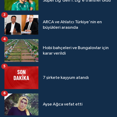
Süper Lig'den 1. Lig'e transfer oldu
3
ARCA ve Ahlatcı Türkiye'nin en
büyükleri arasında
4
Hobi bahçeleri ve Bungalovlar için
karar verildi
5
7 şirkete kayyum atandı
6
Ayşe Ağca vefat etti