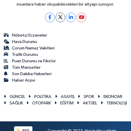
insanlara haber okuyabilecekleri bir altyapı sunuyor.
Nöbetçi Eczaneler
Hava Durumu
Çorum Namaz Vakitleri
Trafik Durumu
Puan Durumu ve Fikstür
Tüm Manşetler
Son Dakika Haberleri
Haber Arşivi
GÜNCEL
POLİTİKA
ASAYİŞ
SPOR
EKONOMİ
SAĞLIK
OTOPARK
EĞİTİM
AKTÜEL
TEKNOLOJİ
RSS
Copyright © 2023. Her hakkı saklıdır.