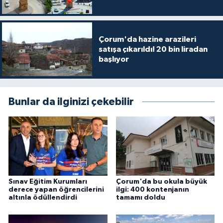
Çorum'da hazine arazileri
satışa çıkarıldı! 20 bin liradan
başlıyor
Bunlar da ilginizi çekebilir
Sınav Eğitim Kurumları
Çorum'da bu okula büyük
derece yapan öğrencilerini
ilgi: 400 kontenjanın
altınla ödüllendirdi
tamamı doldu