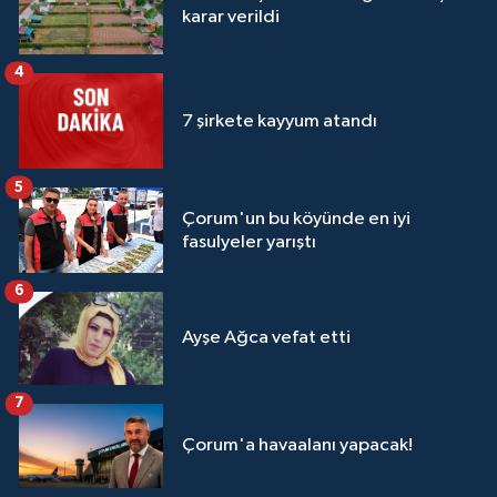
karar verildi
4
7 şirkete kayyum atandı
5
Çorum'un bu köyünde en iyi
fasulyeler yarıştı
6
Ayşe Ağca vefat etti
7
Çorum'a havaalanı yapacak!