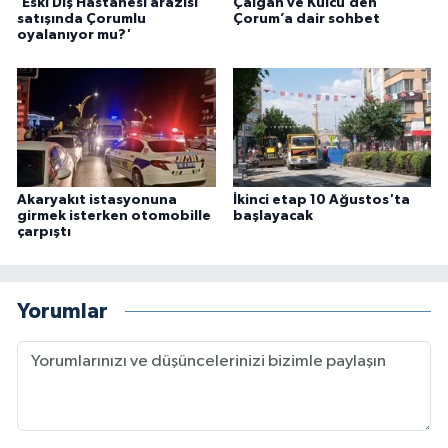
‘Eski Diş Hastanesi arazisi
Çalgan ve Külcü’den
satışında Çorumlu
Çorum’a dair sohbet
oyalanıyor mu?'
Akaryakıt istasyonuna
İkinci etap 10 Ağustos'ta
girmek isterken otomobille
başlayacak
çarpıştı
Yorumlar