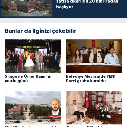
satışa çıkarıldı! 20 bin liradan
başlıyor
Bunlar da ilginizi çekebilir
Simge ile Ömer Kamil’in
Belediye Meclisinde YENİ
mutlu günü
Parti grubu kuruldu