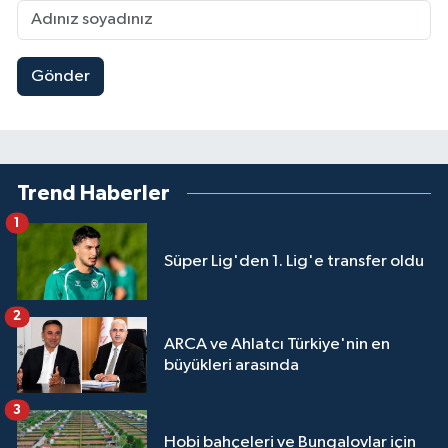
Gönder
Trend Haberler
1
Süper Lig'den 1. Lig'e transfer oldu
2
ARCA ve Ahlatcı Türkiye'nin en
büyükleri arasında
3
Hobi bahçeleri ve Bungalovlar için