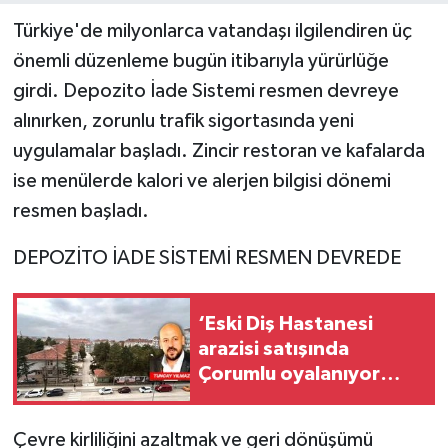
Türkiye'de milyonlarca vatandaşı ilgilendiren üç
önemli düzenleme bugün itibarıyla yürürlüğe
girdi. Depozito İade Sistemi resmen devreye
alınırken, zorunlu trafik sigortasında yeni
uygulamalar başladı. Zincir restoran ve kafalarda
ise menülerde kalori ve alerjen bilgisi dönemi
resmen başladı.
DEPOZİTO İADE SİSTEMİ RESMEN DEVREDE
‘Eski Diş Hastanesi
arazisi satışında
Çorumlu oyalanıyor
mu?'
Çevre kirliliğini azaltmak ve geri dönüşümü