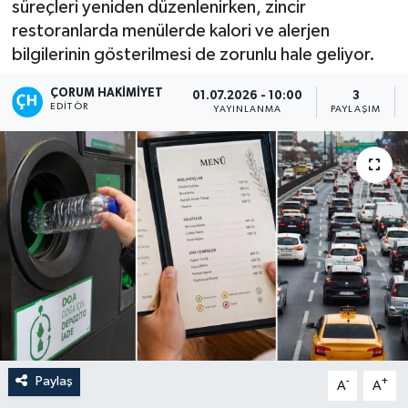
süreçleri yeniden düzenlenirken, zincir
restoranlarda menülerde kalori ve alerjen
İLÇELER
bilgilerinin gösterilmesi de zorunlu hale geliyor.
OTOPARK
ÇORUM HAKIMIYET
01.07.2026 - 10:00
3
EDITÖR
YAYINLANMA
PAYLAŞIM
TEKNOLOJİ
Paylaş
-
+
A
A