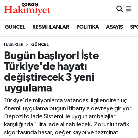
SPOR
Nöbetçi Eczaneler
GÜNCEL
RESMİ İLANLAR
POLİTİKA
ASAYİŞ
SP
POLİTİKA
Hava Durumu
HABERLER
GÜNCEL
Bugün başlıyor! İşte
SAĞLIK
Çorum Namaz Vakitleri
Türkiye'de hayatı
ASAYİŞ
Trafik Durumu
değiştirecek 3 yeni
uygulama
EKONOMİ
Süper Lig Puan Durumu ve Fikstür
Türkiye'de milyonlarca vatandaşı ilgilendiren üç
GÜNCEL
Tüm Manşetler
önemli uygulama bugün itibarıyla devreye giriyor.
Depozito İade Sistemi ile uygun ambalajlar
AKTÜEL
Son Dakika Haberleri
karşılığında 1 lira iade alınabilecek. Zorunlu trafik
sigortasında hasar, değer kaybı ve tazminat
EĞİTİM
Haber Arşivi