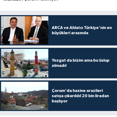
ARCA ve Ahlatcı Türkiye'nin en
büyükleri arasında
Yozgat da bizim ama bu üslup
olmadı!
Çorum'da hazine arazileri
satışa çıkarıldı! 20 bin liradan
başlıyor