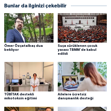
Bunlar da ilginizi çekebilir
Ömer Özçatalbaş dua
Suça sürüklenen çocuk
bekliyor
yasası TBMM'de kabul
edildi
TÜBİTAK destekli
Ailelere ücretsiz
mikotoksin eğitimi
danışmanlık desteği