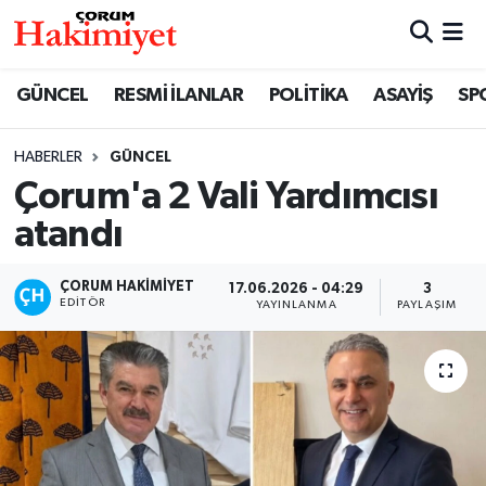
SPOR
Nöbetçi Eczaneler
GÜNCEL
RESMİ İLANLAR
POLİTİKA
ASAYİŞ
SP
POLİTİKA
Hava Durumu
HABERLER
GÜNCEL
Çorum'a 2 Vali Yardımcısı
SAĞLIK
Çorum Namaz Vakitleri
atandı
ASAYİŞ
Trafik Durumu
ÇORUM HAKIMIYET
17.06.2026 - 04:29
3
EKONOMİ
Süper Lig Puan Durumu ve Fikstür
EDITÖR
YAYINLANMA
PAYLAŞIM
GÜNCEL
Tüm Manşetler
AKTÜEL
Son Dakika Haberleri
EĞİTİM
Haber Arşivi