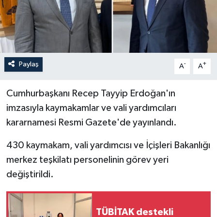
İLÇELER
OTOPARK
Paylaş
-
+
TEKNOLOJİ
A
A
Cumhurbaşkanı Recep Tayyip Erdoğan'ın
imzasıyla kaymakamlar ve vali yardımcıları
kararnamesi Resmi Gazete'de yayınlandı.
430 kaymakam, vali yardımcısı ve İçişleri Bakanlığı
merkez teşkilatı personelinin görev yeri
değiştirildi.
TÜBİTAK destekli