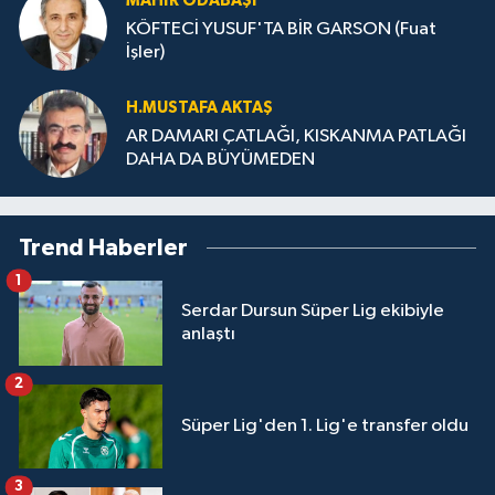
MAHIR ODABAŞI
KÖFTECİ YUSUF'TA BİR GARSON (Fuat
İşler)
H.MUS­TA­FA AK­TAŞ
AR DAMARI ÇATLAĞI, KISKANMA PATLAĞI
DAHA DA BÜYÜMEDEN
Trend Haberler
1
Serdar Dursun Süper Lig ekibiyle
anlaştı
2
Süper Lig'den 1. Lig'e transfer oldu
3