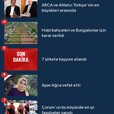
ARCA ve Ahlatcı Türkiye'nin en
büyükleri arasında
4
Hobi bahçeleri ve Bungalovlar için
karar verildi
5
7 şirkete kayyum atandı
6
Ayşe Ağca vefat etti
7
Çorum'un bu köyünde en iyi
fasulyeler yarıştı