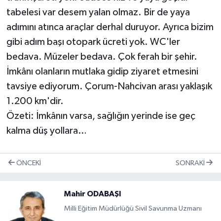
tabelesi var desem yalan olmaz. Bir de yaya
adımını atınca araçlar derhal duruyor. Ayrıca bizim
gibi adım başı otopark ücreti yok. WC'ler
bedava. Müzeler bedava. Çok ferah bir şehir.
İmkânı olanların mutlaka gidip ziyaret etmesini
tavsiye ediyorum. Çorum-Nahcivan arası yaklaşık
1.200 km'dir.
Özeti: İmkânın varsa, sağlığın yerinde ise geç
kalma düş yollara…
ÖNCEKI
SONRAKI
Mahir ODABAŞI
Mil­li Eği­tim Mü­dür­lü­ğü Si­vil Sa­vun­ma Uz­ma­nı