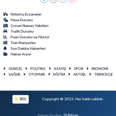
Nöbetçi Eczaneler
Hava Durumu
Çorum Namaz Vakitleri
Trafik Durumu
Puan Durumu ve Fikstür
Tüm Manşetler
Son Dakika Haberleri
Haber Arşivi
GÜNCEL
POLİTİKA
ASAYİŞ
SPOR
EKONOMİ
SAĞLIK
OTOPARK
EĞİTİM
AKTÜEL
TEKNOLOJİ
RSS
Copyright © 2023. Her hakkı saklıdır.
Haber Yazılımı:
TE Bilişim