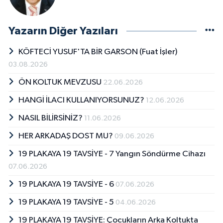
Yazarın Diğer Yazıları
KÖFTECİ YUSUF'TA BİR GARSON (Fuat İşler)
03.08.2026
ÖN KOLTUK MEVZUSU
22.06.2026
HANGİ İLACI KULLANIYORSUNUZ?
12.06.2026
NASIL BİLİRSİNİZ?
11.06.2026
HER ARKADAŞ DOST MU?
09.06.2026
19 PLAKAYA 19 TAVSİYE - 7 Yangın Söndürme Cihazı
07.06.2026
19 PLAKAYA 19 TAVSİYE - 6
07.06.2026
19 PLAKAYA 19 TAVSİYE - 5
04.06.2026
19 PLAKAYA 19 TAVSİYE: Çocukların Arka Koltukta