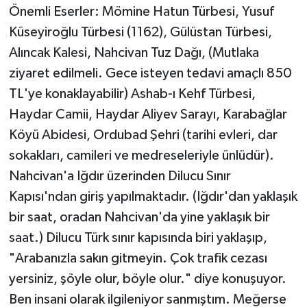
Önemli Eserler: Mömine Hatun Türbesi, Yusuf
Küseyiroğlu Türbesi (1162), Gülüstan Türbesi,
Alıncak Kalesi, Nahcivan Tuz Dağı, (Mutlaka
ziyaret edilmeli. Gece isteyen tedavi amaçlı 850
TL'ye konaklayabilir) Ashab-ı Kehf Türbesi,
Haydar Camii, Haydar Aliyev Sarayı, Karabağlar
Köyü Abidesi, Ordubad Şehri (tarihi evleri, dar
sokakları, camileri ve medreseleriyle ünlüdür).
Nahcivan'a Iğdır üzerinden Dilucu Sınır
Kapısı'ndan giriş yapılmaktadır. (Iğdır'dan yaklaşık
bir saat, oradan Nahcivan'da yine yaklaşık bir
saat.) Dilucu Türk sınır kapısında biri yaklaşıp,
"Arabanızla sakın gitmeyin. Çok trafik cezası
yersiniz, şöyle olur, böyle olur." diye konuşuyor.
Ben insani olarak ilgileniyor sanmıştım. Meğerse