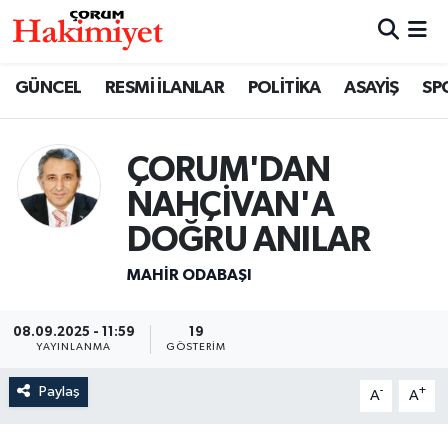
SPOR
Nöbetçi Eczaneler
GÜNCEL
RESMİ İLANLAR
POLİTİKA
ASAYİŞ
SP
POLİTİKA
Hava Durumu
ÇORUM'DAN
SAĞLIK
Çorum Namaz Vakitleri
NAHÇİVAN'A
ASAYİŞ
Trafik Durumu
DOĞRU ANILAR
MAHIR ODABAŞI
EKONOMİ
Süper Lig Puan Durumu ve Fikstür
GÜNCEL
Tüm Manşetler
08.09.2025 - 11:59
19
YAYINLANMA
GÖSTERIM
AKTÜEL
Son Dakika Haberleri
Paylaş
-
+
A
A
EĞİTİM
Haber Arşivi