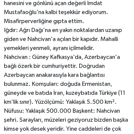
hanesini ve gönlünü açan değerli İmdat
Mustafaoğlu'na kalbi teşekkür ediyorum.
Misafirperverliğine gıpta ettim.
Iğdır: Ağrı Dağı'na en yakın noktalardan uzanıp
giden ve Nahcivan'a açılan bir kapıdır. Mahalli
yemekleri yenmeli, ayranı içilmelidir.
Nahcivan : Güney Kafkasya'da, Azerbaycan'a
bağlı özerk bir cumhuriyettir. Doğrudan
Azerbaycan anakarasıyla kara bağlantısı
bulunmaz. Komşuları: doğuda Ermenistan,
güneyde ve batıda İran, kuzeybatıda Türkiye (11
km'lik sınır). Yüzölçümü: Yaklaşık 5.500 km².
Nüfusu: Yaklaşık 500.000 Başkent: Nahcivan
şehri. Sarayları, müzeleri geziyoruz bizden başka
kimse yok desek yeridir. Yine caddeleri de çok