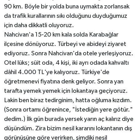
90 km. Böyle bir yolda buna uymakta zorlansak
da trafik kurallarının sıkı olduğunu duyduğumuz
için daha dikkatli oluyoruz.
Nahcivan'a 15-20 km kala solda Karabağlar
ilçesine dönüyoruz. Türbeyi ve abideyi ziyaret
ediyoruz. Sonra Nahcivan'da otele yerleşiyoruz.
Otel lüks; süit oda, 4 kişi, iki ayrı odada kahvaltı
dâhil 4.000 TL'ye kalıyoruz. Türkiye'de
öğretmenevi fiyatına denk geliyor. Sonra yan
tarafta yemek yemek için lokantaya geçiyoruz.
Lakin ben biraz tedirginim, hatta oğluma kızdım.
(Sonra ortamı öğrenince, "İstediğin yere götür."
dedim.) İlk gün burada yersek yarın aç kalırız diye
düşündüm. Zira bizim nesil kararını lokantanın dış
görünüşüne göre verirken, şimdiki nesil