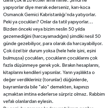
daha çok arzu ettiler ama nafile. Şimdi ne
yapıyorlar diye merak ederseniz, karı-koca
Osmancık Gemici Kabristanlığı'nda yatıyorlar.
Peki ya çocukları? Onlar da tatil yapıyorlar...
Bizden önceki veya bizim neslin 50 yılda
gezemediğini (harcayamadığını) şimdiki nesil 50
günde gezebiliyor, para olarak da harcayabiliyor.
Çok özel bir durum yoksa (hele hele işini, eşini
bulmuşsa) çocukları, çocukların çocuklarını çok
fazla düşünmeye gerek yok. Bırakın hesaplarını,
kitaplarını kendileri yapsınlar. Yarın yaşlılıkta o
değer verdikleriniz (torunlar) düğünlerde,
bayramlarda bile "alo" demekten, kapınızı
açmaktan imtina ederlerse sürpriz olmaz. Rabbim
vefalı olanlardan eylesin.