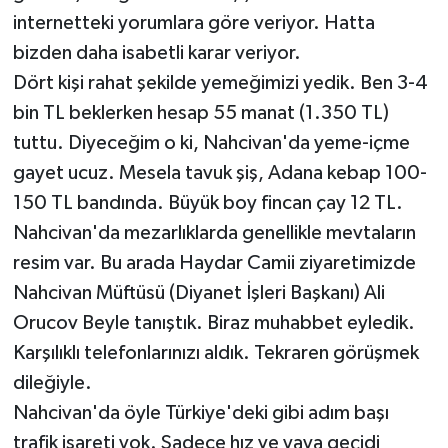
internetteki yorumlara göre veriyor. Hatta
bizden daha isabetli karar veriyor.
Dört kişi rahat şekilde yemeğimizi yedik. Ben 3-4
bin TL beklerken hesap 55 manat (1.350 TL)
tuttu. Diyeceğim o ki, Nahcivan'da yeme-içme
gayet ucuz. Mesela tavuk şiş, Adana kebap 100-
150 TL bandında. Büyük boy fincan çay 12 TL.
Nahcivan'da mezarlıklarda genellikle mevtaların
resim var. Bu arada Haydar Camii ziyaretimizde
Nahcivan Müftüsü (Diyanet İşleri Başkanı) Ali
Orucov Beyle tanıştık. Biraz muhabbet eyledik.
Karşılıklı telefonlarınızı aldık. Tekraren görüşmek
dileğiyle.
Nahcivan'da öyle Türkiye'deki gibi adım başı
trafik işareti yok. Sadece hız ve yaya geçidi