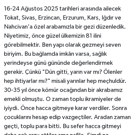
16-24 Ağustos 2025 tarihleri arasında ailecek
İLÇELER
Tokat, Sivas, Erzincan, Erzurum, Kars, Iğdır ve
OTOPARK
Nahcivan'a özel arabamızla bir gezi düzenledik.
Niyetimiz, önce güzel ülkemizin 81 ilini
TEKNOLOJİ
görebilmektir. Ben yapı olarak gezmeyi seven
biriyim. Bu bağlamda imkân varsa, sağlık
yerindeyse günü gününde değerlendirmek
gerekir. Çünkü "Dün gitti, yarın var mı? Ölenler
hep ihtiyarlar mı?" misali yarınlar hep meçhuldür.
30-35 yıl önce kömür ocağından bir akrabamız
emekli olmuştu. O zaman toplu ikramiyeler de
iyiydi. Önce hacca gitmeye karar verdiler. Sonra
çocuklarını hesap edip vazgeçtiler. Aradan zaman
geçti, toplu para bitti. Bu sefer hacca gitmeyi