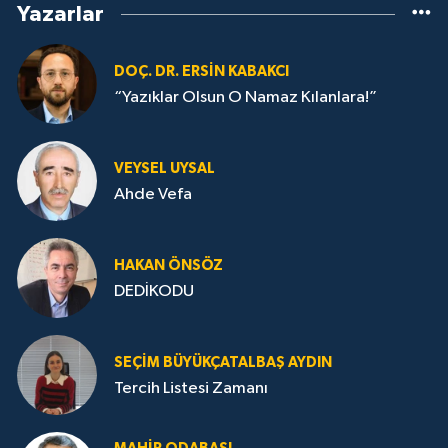
Yazarlar
DOÇ. DR. ERSIN KABAKCI
“Yazıklar Olsun O Namaz Kılanlara!”
VEYSEL UYSAL
Ahde Vefa
HA­KAN ÖN­SÖZ
DEDİKODU
SEÇIM BÜYÜKÇATALBAŞ AYDIN
Tercih Listesi Zamanı