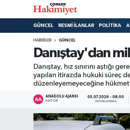
SPOR
Nöbetçi Eczaneler
GÜNCEL
RESMİ İLANLAR
POLİTİKA
A
POLİTİKA
Hava Durumu
HABERLER
GÜNCEL
Danıştay'dan mil
SAĞLIK
Çorum Namaz Vakitleri
Danıştay, hız sınırını aştığı ge
ASAYİŞ
Trafik Durumu
yapılan itirazda hukuki süreç 
EKONOMİ
Süper Lig Puan Durumu ve Fikstür
düzenleyemeyeceğine hükmett
GÜNCEL
Tüm Manşetler
ANADOLU AJANSI
05.07.2026 - 08:00
EDITÖR
YAYINLANMA
AKTÜEL
Son Dakika Haberleri
EĞİTİM
Haber Arşivi