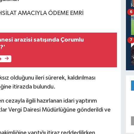
6
HSİLAT AMACIYLA ÖDEME EMRİ
anesi arazisi satışında Çorumlu
7
?'
e
sız olduğunu ileri sürerek, kaldırılması
ine itirazda bulundu.
n cezayla ilgili hazırlanan idari yaptırım
ıtlar Vergi Dairesi Müdürlüğüne gönderildi ve
hakimliğine yaptığı itiraz reddedilirken,