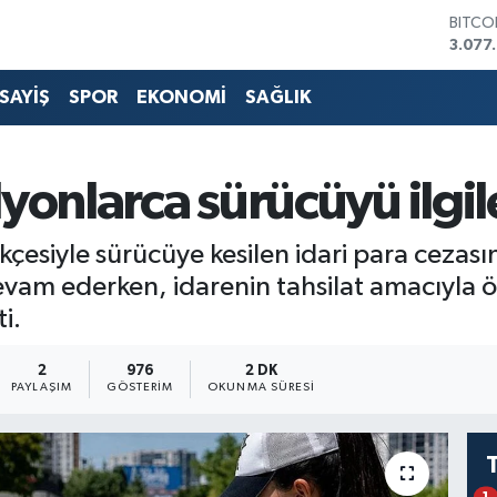
3.077
DOLA
47,6
EURO
SAYİŞ
SPOR
EKONOMİ
SAĞLIK
55,0
STERL
64,23
GRAM 
yonlarca sürücüyü ilgil
6500
BİST1
13.79
rekçesiyle sürücüye kesilen idari para cezas
devam ederken, idarenin tahsilat amacıyla
i.
2
976
2 DK
PAYLAŞIM
GÖSTERIM
OKUNMA SÜRESI