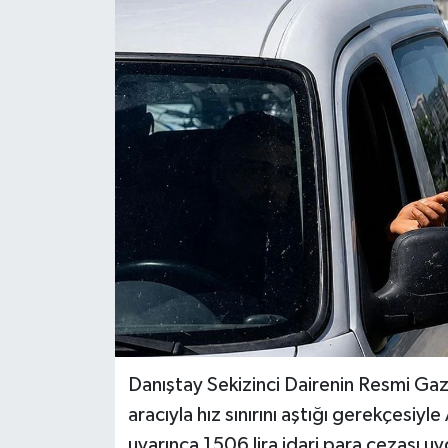
İLÇELER
OTOPARK
TEKNOLOJİ
Danıştay Sekizinci Dairenin Resmi Ga
aracıyla hız sınırını aştığı gerekçesiy
uyarınca 1506 lira idari para cezası uy