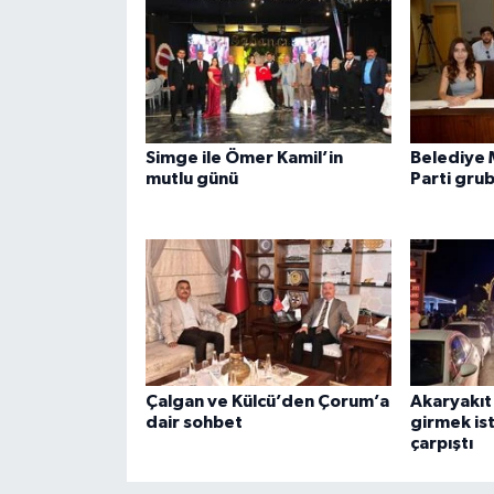
Simge ile Ömer Kamil’in
Belediye 
mutlu günü
Parti gru
Çalgan ve Külcü’den Çorum’a
Akaryakıt
dair sohbet
girmek is
çarpıştı