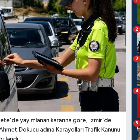
1
2
3
4
zete'de yayımlanan kararına göre, İzmir'de
5
le Ahmet Dokucu adına Karayolları Trafik Kanunu
gulandı.