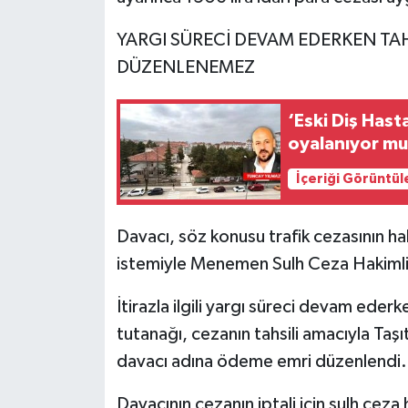
YARGI SÜRECİ DEVAM EDERKEN TA
DÜZENLENEMEZ
‘Eski Diş Hast
oyalanıyor mu
İçeriği Görüntül
Davacı, söz konusu trafik cezasının hak
istemiyle Menemen Sulh Ceza Hakimliğ
İtirazla ilgili yargı süreci devam ederke
tutanağı, cezanın tahsili amacıyla Taş
davacı adına ödeme emri düzenlendi.
Davacının cezanın iptali için sulh ceza 