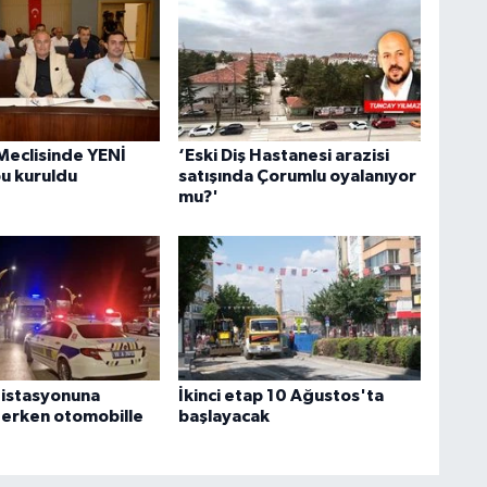
Meclisinde YENİ
‘Eski Diş Hastanesi arazisi
bu kuruldu
satışında Çorumlu oyalanıyor
mu?'
 istasyonuna
İkinci etap 10 Ağustos'ta
terken otomobille
başlayacak