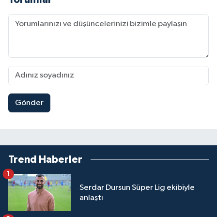
Gönder
Trend Haberler
1
Serdar Dursun Süper Lig ekibiyle
anlaştı