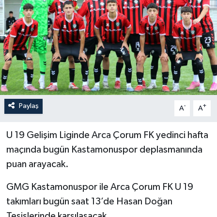
İLÇELER
OTOPARK
TEKNOLOJİ
Paylaş
-
+
A
A
U 19 Gelişim Liginde Arca Çorum FK yedinci hafta
maçında bugün Kastamonuspor deplasmanında
puan arayacak.
GMG Kastamonuspor ile Arca Çorum FK U 19
takımları bugün saat 13’de Hasan Doğan
Tesislerinde karşılaşacak.