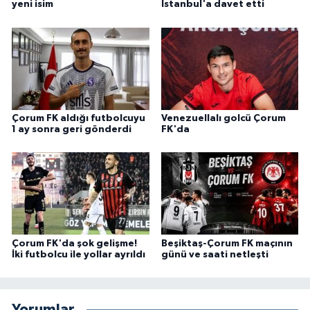
yeni isim
İstanbul'a davet etti
Çorum FK aldığı futbolcuyu
Venezuellalı golcü Çorum
1 ay sonra geri gönderdi
FK'da
Çorum FK'da şok gelişme!
Beşiktaş-Çorum FK maçının
İki futbolcu ile yollar ayrıldı
günü ve saati netleşti
Yorumlar