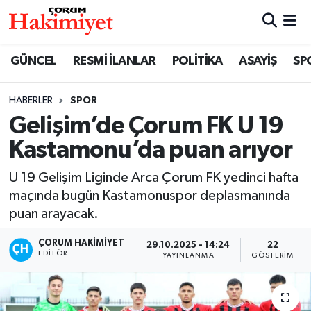
SPOR
Nöbetçi Eczaneler
GÜNCEL
RESMİ İLANLAR
POLİTİKA
ASAYİŞ
SP
POLİTİKA
Hava Durumu
HABERLER
SPOR
Gelişim’de Çorum FK U 19
SAĞLIK
Çorum Namaz Vakitleri
Kastamonu’da puan arıyor
ASAYİŞ
Trafik Durumu
U 19 Gelişim Liginde Arca Çorum FK yedinci hafta
EKONOMİ
Süper Lig Puan Durumu ve Fikstür
maçında bugün Kastamonuspor deplasmanında
puan arayacak.
GÜNCEL
Tüm Manşetler
ÇORUM HAKIMIYET
29.10.2025 - 14:24
22
EDITÖR
YAYINLANMA
GÖSTERIM
AKTÜEL
Son Dakika Haberleri
EĞİTİM
Haber Arşivi