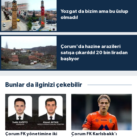
Yozgat da bizim ama bu üslup
olmadı!
Çorum'da hazine arazileri
satışa çıkarıldı! 20 bin liradan
başlıyor
Bunlar da ilginizi çekebilir
Çorum FK yönetimine iki
Çorum FK Karlsbakk'ı