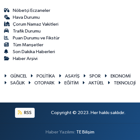
Nöbetçi Eczaneler
Hava Durumu
Çorum Namaz Vakitleri
Trafik Durumu
Puan Durumu ve Fikstür
Tüm Manşetler
Son Dakika Haberleri
Haber Arşivi
GÜNCEL
POLİTİKA
ASAYİŞ
SPOR
EKONOMİ
SAĞLIK
OTOPARK
EĞİTİM
AKTÜEL
TEKNOLOJİ
RSS
Copyright © 2023. Her hakkı saklıdır.
Haber Yazılımı:
TE Bilişim