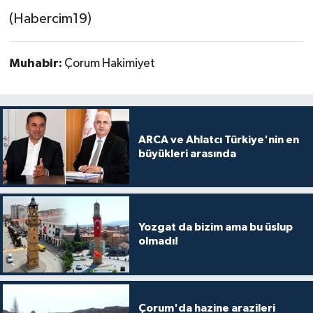
(Habercim19)
Muhabir:
Çorum Hakimiyet
ARCA ve Ahlatcı Türkiye'nin en
büyükleri arasında
Yozgat da bizim ama bu üslup
olmadı!
Çorum'da hazine arazileri