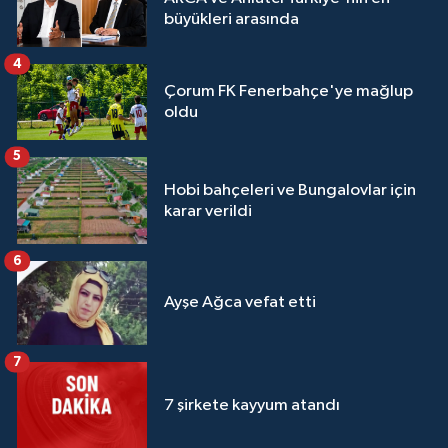
büyükleri arasında
4
Çorum FK Fenerbahçe'ye mağlup
oldu
5
Hobi bahçeleri ve Bungalovlar için
karar verildi
6
Ayşe Ağca vefat etti
7
7 şirkete kayyum atandı