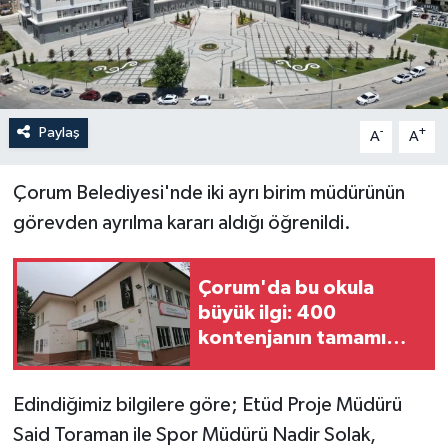
İLÇELER
OTOPARK
Paylaş
-
+
TEKNOLOJİ
A
A
Çorum Belediyesi'nde iki ayrı birim müdürünün
görevden ayrılma kararı aldığı öğrenildi.
Çorum'da bu okula
büyük ilgi: 400
kontenjanın tamamı
doldu
Edindiğimiz bilgilere göre; Etüd Proje Müdürü
Said Toraman ile Spor Müdürü Nadir Solak,