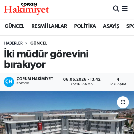
SPOR
Nöbetçi Eczaneler
GÜNCEL
RESMİ İLANLAR
POLİTİKA
ASAYİŞ
SP
POLİTİKA
Hava Durumu
HABERLER
GÜNCEL
İki müdür görevini
SAĞLIK
Çorum Namaz Vakitleri
bırakıyor
ASAYİŞ
Trafik Durumu
ÇORUM HAKIMIYET
06.06.2026 - 13:42
4
EKONOMİ
Süper Lig Puan Durumu ve Fikstür
EDITÖR
YAYINLANMA
PAYLAŞIM
GÜNCEL
Tüm Manşetler
AKTÜEL
Son Dakika Haberleri
EĞİTİM
Haber Arşivi