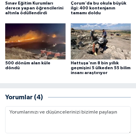
Sınav Eğitim Kurumları
Çorum'da bu okula büyük
derece yapan öğrencilerini
ilgi: 400 kontenjanın
altınla ödüllendirdi
tamamı doldu
500 dönüm alan küle
Hattuşa'nın 8 bin yıllık
döndü
geçmişini 5 ülkeden 55 bilim
insanı araştırıyor
Yorumlar (4)