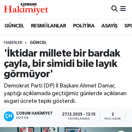
SPOR
Nöbetçi Eczaneler
GÜNCEL
RESMİ İLANLAR
POLİTİKA
ASAYİŞ
SP
POLİTİKA
Hava Durumu
HABERLER
GÜNCEL
'İktidar millete bir bardak
SAĞLIK
Çorum Namaz Vakitleri
çayla, bir simidi bile layık
ASAYİŞ
Trafik Durumu
görmüyor'
EKONOMİ
Süper Lig Puan Durumu ve Fikstür
Demokrat Parti (DP) İl Başkanı Ahmet Damar,
yaptığı açıklamada geçtiğimiz günlerde açıklanan
GÜNCEL
Tüm Manşetler
asgari ücrete tepki gösterdi.
AKTÜEL
Son Dakika Haberleri
ÇORUM HAKIMIYET
27.12.2025 - 12:15
2
EDITÖR
YAYINLANMA
PAYLAŞIM
EĞİTİM
Haber Arşivi