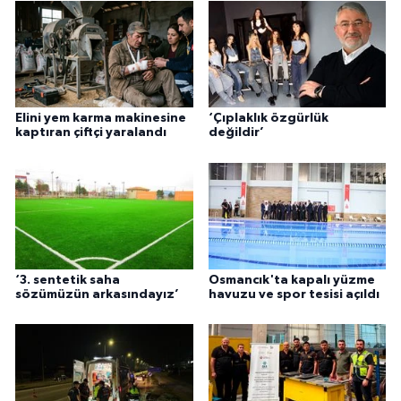
Elini yem karma makinesine
‘Çıplaklık özgürlük
kaptıran çiftçi yaralandı
değildir’
‘3. sentetik saha
Osmancık'ta kapalı yüzme
sözümüzün arkasındayız’
havuzu ve spor tesisi açıldı