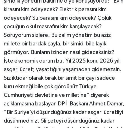
şimdiki yönetim bakın ne diye konuşuyordu: “Evin
kirasını kim ödeyecek? Elektrik parasını kim
ödeyecek? Su parasını kim ödeyecek? Çoluk
çocuğun okul masrafını kim karşılayacak?
Soruyorum sizlere. Bu zalim yönetim bu aziz
millete bir bardak çayla, bir simidi bile layık
görmüyor. Bunların izinden nasıl gideceksiniz?
İşte ekonomik durum bu. Yıl 2025 konu 2026 yılı
asgari ücret; yaşattığını yaşamadan gidemezsin.
Siz iktidar olarak bırak bir simit bir çayı sadece
kuru ekmeği bile çok gördünüz Türkiye
Cumhuriyeti devletine ve milletine” diyerek
açıklamasına başlayan DP İl Başkanı Ahmet Damar,
“Bir Suriye’yi düşündüğünüz kadar asgari ücretliyi
düşünmediniz. 5li çeteyi düşündüğünüz kadar