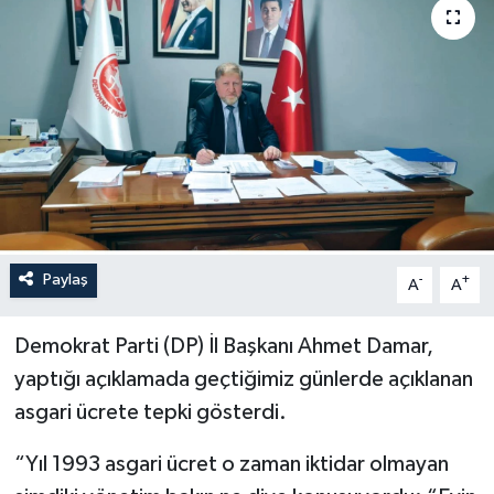
İLÇELER
OTOPARK
TEKNOLOJİ
Paylaş
-
+
A
A
Demokrat Parti (DP) İl Başkanı Ahmet Damar,
yaptığı açıklamada geçtiğimiz günlerde açıklanan
asgari ücrete tepki gösterdi.
“Yıl 1993 asgari ücret o zaman iktidar olmayan