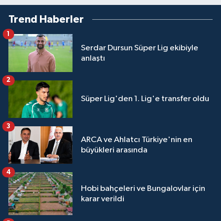
Trend Haberler
1
Serdar Dursun Süper Lig ekibiyle
anlaştı
2
Süper Lig'den 1. Lig'e transfer oldu
3
ARCA ve Ahlatcı Türkiye'nin en
büyükleri arasında
4
Hobi bahçeleri ve Bungalovlar için
karar verildi