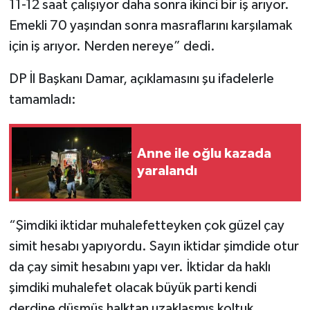
11-12 saat çalışıyor daha sonra ikinci bir iş arıyor.
Emekli 70 yaşından sonra masraflarını karşılamak
için iş arıyor. Nerden nereye” dedi.
DP İl Başkanı Damar, açıklamasını şu ifadelerle
tamamladı:
Anne ile oğlu kazada
yaralandı
“Şimdiki iktidar muhalefetteyken çok güzel çay
simit hesabı yapıyordu. Sayın iktidar şimdide otur
da çay simit hesabını yapı ver. İktidar da haklı
şimdiki muhalefet olacak büyük parti kendi
derdine düşmüş halktan uzaklaşmış koltuk