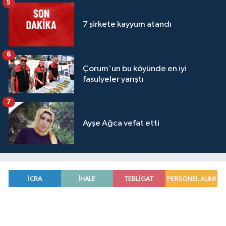
5
7 şirkete kayyum atandı
6
Çorum'un bu köyünde en iyi
fasulyeler yarıştı
7
Ayşe Ağca vefat etti