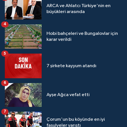
ARCA ve Ahlatcı Türkiye'nin en
büyükleri arasında
4
Hobi bahçeleri ve Bungalovlar için
karar verildi
5
7 şirkete kayyum atandı
6
Ayşe Ağca vefat etti
7
Çorum'un bu köyünde en iyi
fasulyeler yarıştı