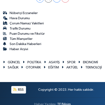
Nöbetçi Eczaneler
Hava Durumu
Çorum Namaz Vakitleri
Trafik Durumu
Puan Durumu ve Fikstür
Tüm Manşetler
Son Dakika Haberleri
Haber Arşivi
GÜNCEL
POLİTİKA
ASAYİŞ
SPOR
EKONOMİ
SAĞLIK
OTOPARK
EĞİTİM
AKTÜEL
TEKNOLOJİ
RSS
Copyright © 2023. Her hakkı saklıdır.
Haber Yazılımı:
TE Bilişim