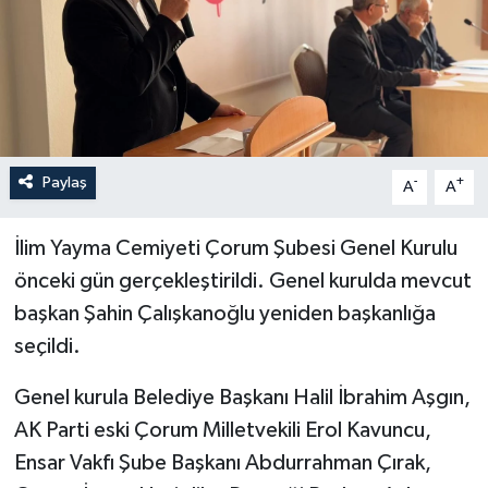
İLÇELER
OTOPARK
TEKNOLOJİ
Paylaş
-
+
A
A
İlim Yayma Cemiyeti Çorum Şubesi Genel Kurulu
önceki gün gerçekleştirildi. Genel kurulda mevcut
başkan Şahin Çalışkanoğlu yeniden başkanlığa
seçildi.
Genel kurula Belediye Başkanı Halil İbrahim Aşgın,
AK Parti eski Çorum Milletvekili Erol Kavuncu,
Ensar Vakfı Şube Başkanı Abdurrahman Çırak,