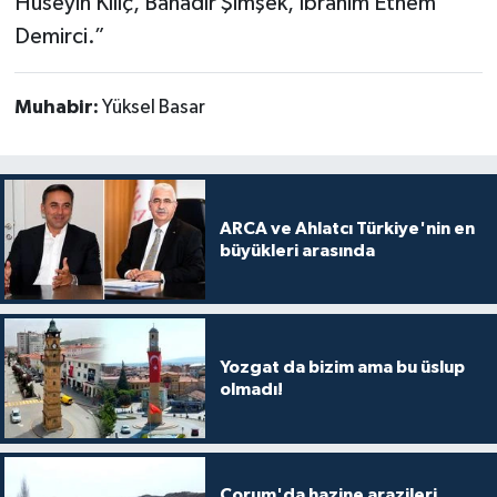
Hüseyin Kılıç, Bahadır Şimşek, İbrahim Ethem
Demirci.”
Muhabir:
Yüksel Basar
ARCA ve Ahlatcı Türkiye'nin en
büyükleri arasında
Yozgat da bizim ama bu üslup
olmadı!
Çorum'da hazine arazileri