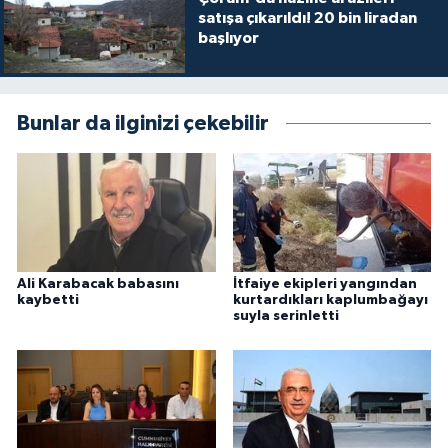
satışa çıkarıldı! 20 bin liradan
başlıyor
Bunlar da ilginizi çekebilir
Ali Karabacak babasını
İtfaiye ekipleri yangından
kaybetti
kurtardıkları kaplumbağayı
suyla serinletti