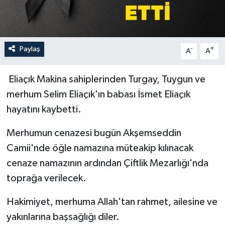
İLÇELER
OTOPARK
Paylaş
-
+
A
A
TEKNOLOJİ
Eliaçık Makina sahiplerinden Turgay, Tuygun ve
merhum Selim Eliaçık'ın babası İsmet Eliaçık
hayatını kaybetti.
Merhumun cenazesi bugün Akşemseddin
Camii'nde öğle namazına müteakip kılınacak
cenaze namazının ardından Çiftlik Mezarlığı'nda
toprağa verilecek.
Hakimiyet, merhuma Allah'tan rahmet, ailesine ve
yakınlarına başsağlığı diler.