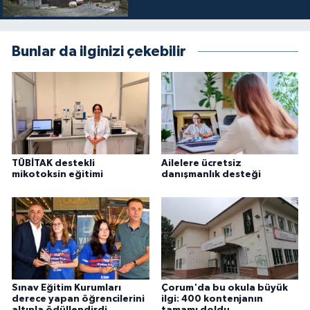
Bunlar da ilginizi çekebilir
TÜBİTAK destekli
Ailelere ücretsiz
mikotoksin eğitimi
danışmanlık desteği
Sınav Eğitim Kurumları
Çorum'da bu okula büyük
derece yapan öğrencilerini
ilgi: 400 kontenjanın