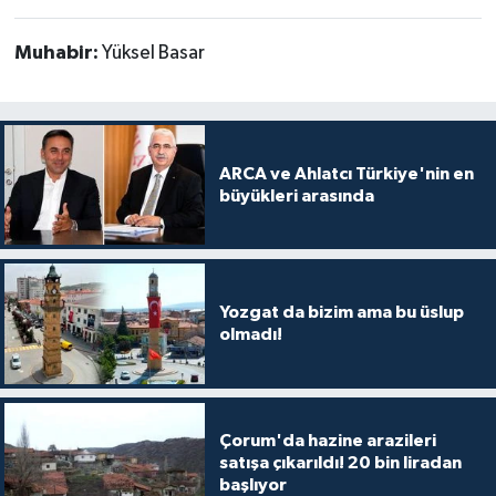
Muhabir:
Yüksel Basar
ARCA ve Ahlatcı Türkiye'nin en
büyükleri arasında
Yozgat da bizim ama bu üslup
olmadı!
Çorum'da hazine arazileri
satışa çıkarıldı! 20 bin liradan
başlıyor