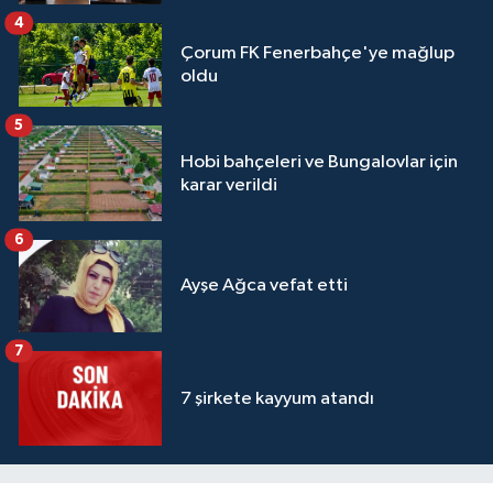
4
Çorum FK Fenerbahçe'ye mağlup
oldu
5
Hobi bahçeleri ve Bungalovlar için
karar verildi
6
Ayşe Ağca vefat etti
7
7 şirkete kayyum atandı