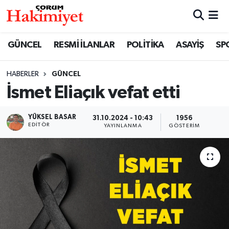
SPOR
Nöbetçi Eczaneler
GÜNCEL
RESMİ İLANLAR
POLİTİKA
ASAYİŞ
SP
POLİTİKA
Hava Durumu
HABERLER
GÜNCEL
İsmet Eliaçık vefat etti
SAĞLIK
Çorum Namaz Vakitleri
ASAYİŞ
Trafik Durumu
YÜKSEL BASAR
31.10.2024 - 10:43
1956
EDITÖR
YAYINLANMA
GÖSTERIM
EKONOMİ
Süper Lig Puan Durumu ve Fikstür
GÜNCEL
Tüm Manşetler
AKTÜEL
Son Dakika Haberleri
EĞİTİM
Haber Arşivi