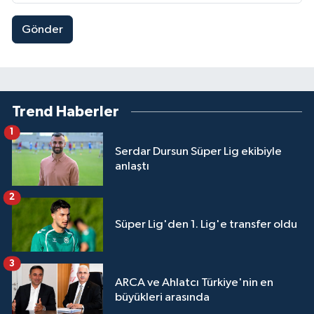
Gönder
Trend Haberler
1
Serdar Dursun Süper Lig ekibiyle
anlaştı
2
Süper Lig'den 1. Lig'e transfer oldu
3
ARCA ve Ahlatcı Türkiye'nin en
büyükleri arasında