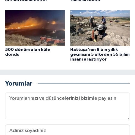
altınla ödüllendirdi
tamamı doldu
500 dönüm alan küle
Hattuşa'nın 8 bin yıllık
döndü
geçmişini 5 ülkeden 55 bilim
insanı araştırıyor
Yorumlar