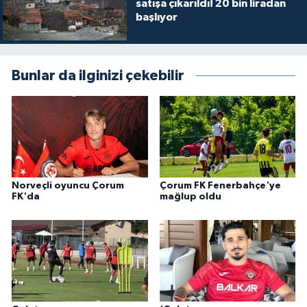
satışa çıkarıldı! 20 bin liradan
başlıyor
Bunlar da ilginizi çekebilir
Norveçli oyuncu Çorum
Çorum FK Fenerbahçe'ye
FK'da
mağlup oldu