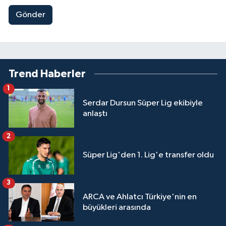
Gönder
Trend Haberler
1
Serdar Dursun Süper Lig ekibiyle
anlaştı
2
Süper Lig'den 1. Lig'e transfer oldu
3
ARCA ve Ahlatcı Türkiye'nin en
büyükleri arasında