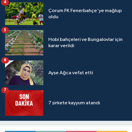
4
Çorum FK Fenerbahçe'ye mağlup
oldu
5
Hobi bahçeleri ve Bungalovlar için
karar verildi
6
Ayşe Ağca vefat etti
7
7 şirkete kayyum atandı