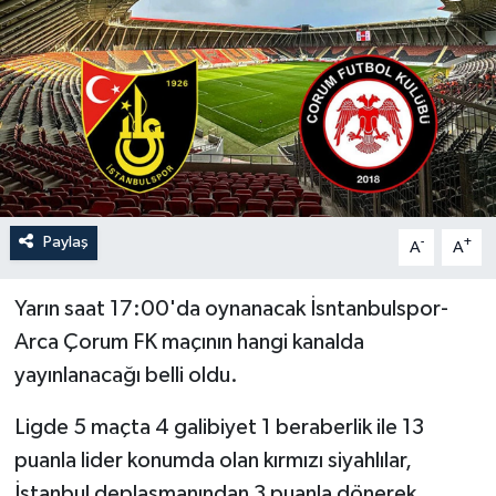
İLÇELER
OTOPARK
TEKNOLOJİ
Paylaş
-
+
A
A
Yarın saat 17:00'da oynanacak İsntanbulspor-
Arca Çorum FK maçının hangi kanalda
yayınlanacağı belli oldu.
Ligde 5 maçta 4 galibiyet 1 beraberlik ile 13
puanla lider konumda olan kırmızı siyahlılar,
İstanbul deplasmanından 3 puanla dönerek