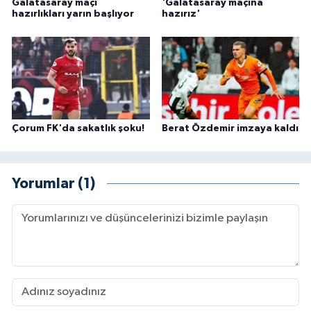
Galatasaray maçı
'Galatasaray maçına
hazırlıkları yarın başlıyor
hazırız'
Çorum FK'da sakatlık şoku!
Berat Özdemir imzaya kaldı
Yorumlar (1)