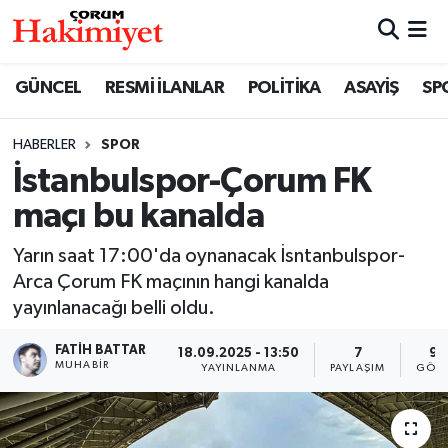
SPOR
Nöbetçi Eczaneler
GÜNCEL
RESMİ İLANLAR
POLİTİKA
ASAYİŞ
SP
POLİTİKA
Hava Durumu
HABERLER
SPOR
İstanbulspor-Çorum FK
SAĞLIK
Çorum Namaz Vakitleri
maçı bu kanalda
ASAYİŞ
Trafik Durumu
Yarın saat 17:00'da oynanacak İsntanbulspor-
EKONOMİ
Süper Lig Puan Durumu ve Fikstür
Arca Çorum FK maçının hangi kanalda
yayınlanacağı belli oldu.
GÜNCEL
Tüm Manşetler
FATIH BATTAR
18.09.2025 - 13:50
7
99
MUHABIR
YAYINLANMA
PAYLAŞIM
GÖST
AKTÜEL
Son Dakika Haberleri
EĞİTİM
Haber Arşivi