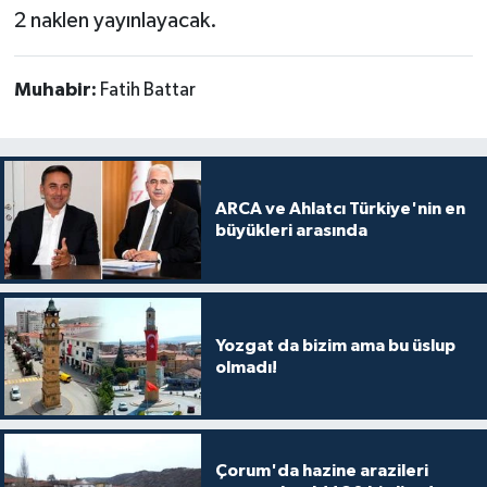
2 naklen yayınlayacak.
Muhabir:
Fatih Battar
ARCA ve Ahlatcı Türkiye'nin en
büyükleri arasında
Yozgat da bizim ama bu üslup
olmadı!
Çorum'da hazine arazileri