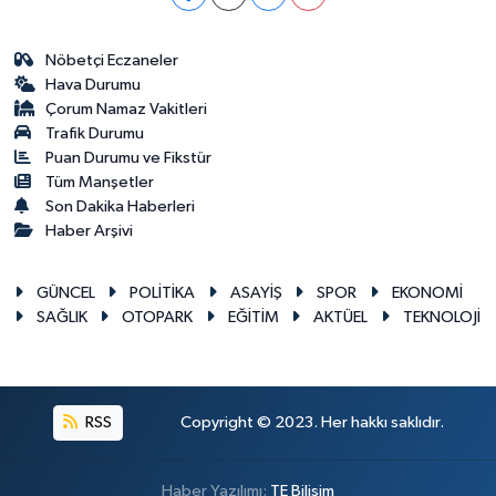
Nöbetçi Eczaneler
Hava Durumu
Çorum Namaz Vakitleri
Trafik Durumu
Puan Durumu ve Fikstür
Tüm Manşetler
Son Dakika Haberleri
Haber Arşivi
GÜNCEL
POLİTİKA
ASAYİŞ
SPOR
EKONOMİ
SAĞLIK
OTOPARK
EĞİTİM
AKTÜEL
TEKNOLOJİ
RSS
Copyright © 2023. Her hakkı saklıdır.
Haber Yazılımı:
TE Bilişim