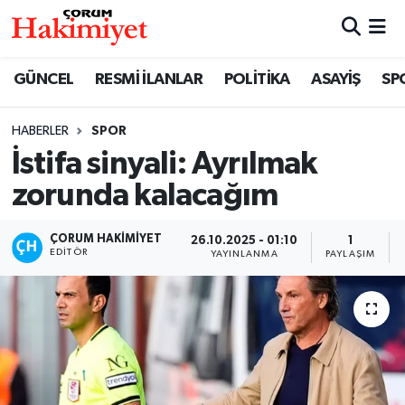
SPOR
Nöbetçi Eczaneler
GÜNCEL
RESMİ İLANLAR
POLİTİKA
ASAYİŞ
SP
POLİTİKA
Hava Durumu
HABERLER
SPOR
İstifa sinyali: Ayrılmak
SAĞLIK
Çorum Namaz Vakitleri
zorunda kalacağım
ASAYİŞ
Trafik Durumu
ÇORUM HAKIMIYET
26.10.2025 - 01:10
1
EKONOMİ
Süper Lig Puan Durumu ve Fikstür
EDITÖR
YAYINLANMA
PAYLAŞIM
GÜNCEL
Tüm Manşetler
AKTÜEL
Son Dakika Haberleri
EĞİTİM
Haber Arşivi