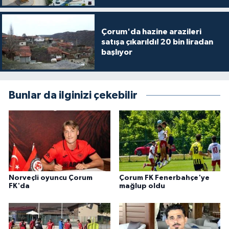
Çorum'da hazine arazileri
satışa çıkarıldı! 20 bin liradan
başlıyor
Bunlar da ilginizi çekebilir
Norveçli oyuncu Çorum
Çorum FK Fenerbahçe'ye
FK'da
mağlup oldu