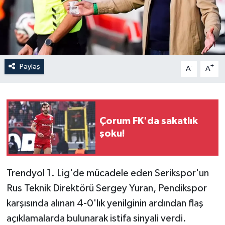
İLÇELER
OTOPARK
Paylaş
-
+
TEKNOLOJİ
A
A
Çorum FK'da sakatlık
şoku!
Trendyol 1. Lig'de mücadele eden Serikspor'un
Rus Teknik Direktörü Sergey Yuran, Pendikspor
karşısında alınan 4-0'lık yenilginin ardından flaş
açıklamalarda bulunarak istifa sinyali verdi.