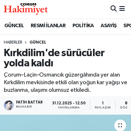
SPOR
Nöbetçi Eczaneler
GÜNCEL
RESMİ İLANLAR
POLİTİKA
ASAYİŞ
SP
POLİTİKA
Hava Durumu
HABERLER
GÜNCEL
Kırkdilim'de sürücüler
SAĞLIK
Çorum Namaz Vakitleri
yolda kaldı
ASAYİŞ
Trafik Durumu
Çorum–Laçin–Osmancık güzergâhında yer alan
EKONOMİ
Süper Lig Puan Durumu ve Fikstür
Kırkdilim mevkisinde etkili olan yoğun kar yağışı ve
buzlanma, ulaşımı olumsuz etkiledi.
GÜNCEL
Tüm Manşetler
FATIH BATTAR
31.12.2025 - 12:50
1
89
MUHABIR
YAYINLANMA
PAYLAŞIM
GÖSTE
AKTÜEL
Son Dakika Haberleri
EĞİTİM
Haber Arşivi