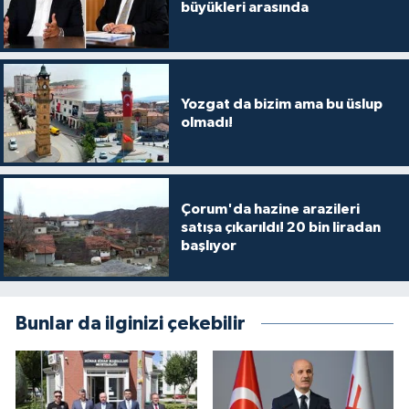
büyükleri arasında
Yozgat da bizim ama bu üslup
olmadı!
Çorum'da hazine arazileri
satışa çıkarıldı! 20 bin liradan
başlıyor
Bunlar da ilginizi çekebilir