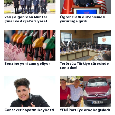
Vali Çalgan'dan Muhtar
Öğrenci affı düzenlemesi
Çınar ve Akçal'a ziyaret
yürürlüğe girdi
Benzine yeni zam geliyor
Terörsüz Türkiye sürecinde
son adım!
Cansever hayatını kaybetti
YENİ Parti'ye araç bağışladı