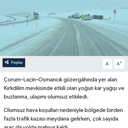
İLÇELER
OTOPARK
TEKNOLOJİ
Paylaş
-
+
A
A
Çorum–Laçin–Osmancık güzergâhında yer alan
Kırkdilim mevkisinde etkili olan yoğun kar yağışı ve
buzlanma, ulaşımı olumsuz etkiledi.
Olumsuz hava koşulları nedeniyle bölgede birden
fazla trafik kazası meydana gelirken, çok sayıda
araç da yolda mahsur kaldı.