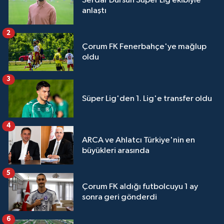
Serdar Dursun Süper Lig ekibiyle
anlaştı
2
Çorum FK Fenerbahçe'ye mağlup
oldu
3
Süper Lig'den 1. Lig'e transfer oldu
4
ARCA ve Ahlatcı Türkiye'nin en
büyükleri arasında
5
Çorum FK aldığı futbolcuyu 1 ay
sonra geri gönderdi
6