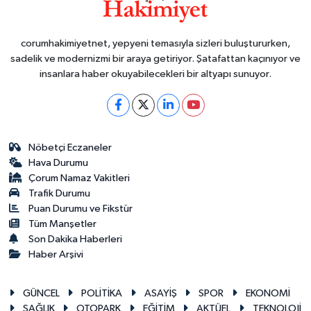
corumhakimiyetnet, yepyeni temasıyla sizleri buluştururken,
sadelik ve modernizmi bir araya getiriyor. Şatafattan kaçınıyor ve
insanlara haber okuyabilecekleri bir altyapı sunuyor.
Nöbetçi Eczaneler
Hava Durumu
Çorum Namaz Vakitleri
Trafik Durumu
Puan Durumu ve Fikstür
Tüm Manşetler
Son Dakika Haberleri
Haber Arşivi
GÜNCEL
POLİTİKA
ASAYİŞ
SPOR
EKONOMİ
SAĞLIK
OTOPARK
EĞİTİM
AKTÜEL
TEKNOLOJİ