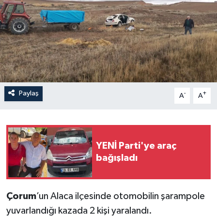
İLÇELER
OTOPARK
TEKNOLOJİ
Paylaş
-
+
A
A
YENİ Parti'ye araç
bağışladı
Çorum
’un Alaca ilçesinde otomobilin şarampole
yuvarlandığı kazada 2 kişi yaralandı.