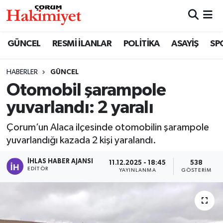
SPOR
Nöbetçi Eczaneler
GÜNCEL
RESMİ İLANLAR
POLİTİKA
ASAYİŞ
SP
POLİTİKA
Hava Durumu
HABERLER
GÜNCEL
Otomobil şarampole
SAĞLIK
Çorum Namaz Vakitleri
yuvarlandı: 2 yaralı
ASAYİŞ
Trafik Durumu
Çorum’un Alaca ilçesinde otomobilin şarampole
EKONOMİ
Süper Lig Puan Durumu ve Fikstür
yuvarlandığı kazada 2 kişi yaralandı.
İHLAS HABER AJANSI
11.12.2025 - 18:45
538
GÜNCEL
Tüm Manşetler
EDITÖR
YAYINLANMA
GÖSTERIM
AKTÜEL
Son Dakika Haberleri
EĞİTİM
Haber Arşivi