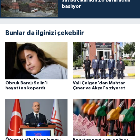
satışa çıkarıldı! 20 bin liradan
başlıyor
Bunlar da ilginizi çekebilir
Obruk Barajı Selin'i
Vali Çalgan'dan Muhtar
hayattan kopardı
Çınar ve Akçal'a ziyaret
Öğrenci affı düzenlemesi
Benzine yeni zam geliyor