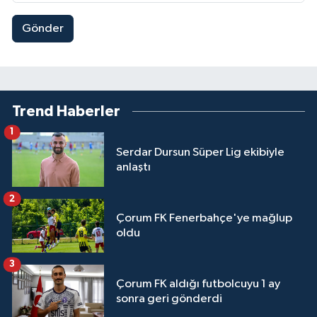
Gönder
Trend Haberler
1
Serdar Dursun Süper Lig ekibiyle
anlaştı
2
Çorum FK Fenerbahçe'ye mağlup
oldu
3
Çorum FK aldığı futbolcuyu 1 ay
sonra geri gönderdi