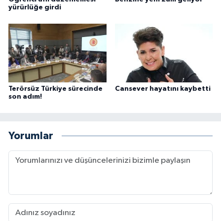
yürürlüğe girdi
Terörsüz Türkiye sürecinde
Cansever hayatını kaybetti
son adım!
Yorumlar