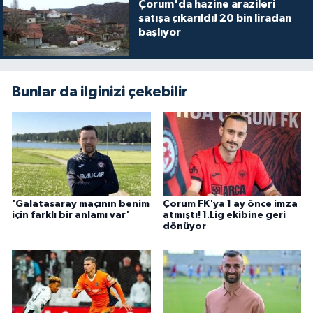
Çorum'da hazine arazileri
satışa çıkarıldı! 20 bin liradan
başlıyor
Bunlar da ilginizi çekebilir
'Galatasaray maçının benim
Çorum FK'ya 1 ay önce imza
için farklı bir anlamı var'
atmıştı! 1.Lig ekibine geri
dönüyor