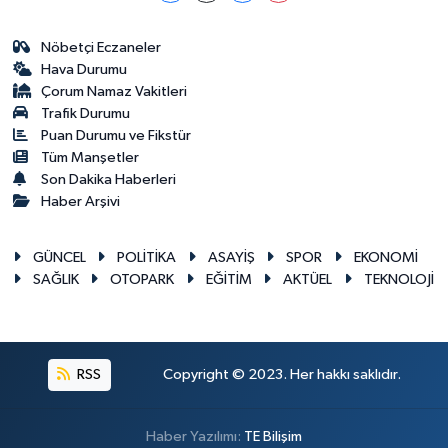
Nöbetçi Eczaneler
Hava Durumu
Çorum Namaz Vakitleri
Trafik Durumu
Puan Durumu ve Fikstür
Tüm Manşetler
Son Dakika Haberleri
Haber Arşivi
GÜNCEL
POLİTİKA
ASAYİŞ
SPOR
EKONOMİ
SAĞLIK
OTOPARK
EĞİTİM
AKTÜEL
TEKNOLOJİ
RSS
Copyright © 2023. Her hakkı saklıdır.
Haber Yazılımı:
TE Bilişim