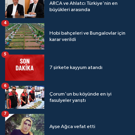
ARCA ve Ahlatcı Türkiye'nin en
büyükleri arasında
4
Hobi bahçeleri ve Bungalovlar için
karar verildi
5
7 şirkete kayyum atandı
6
Çorum'un bu köyünde en iyi
fasulyeler yarıştı
7
Ayşe Ağca vefat etti