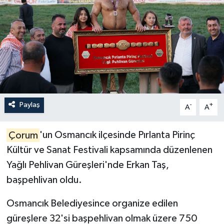
İLÇELER
OTOPARK
TEKNOLOJİ
Paylaş
-
+
A
A
Çorum
'un Osmancık ilçesinde Pırlanta Pirinç
Kültür ve Sanat Festivali kapsamında düzenlenen
Yağlı Pehlivan Güreşleri'nde Erkan Taş,
başpehlivan oldu.
Osmancık Belediyesince organize edilen
güreşlere 32'si başpehlivan olmak üzere 750