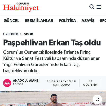
SPOR
Nöbetçi Eczaneler
GÜNCEL
RESMİ İLANLAR
POLİTİKA
ASAYİŞ
SP
POLİTİKA
Hava Durumu
HABERLER
SPOR
Paşpehlivan Erkan Taş oldu
SAĞLIK
Çorum Namaz Vakitleri
Çorum'un Osmancık ilçesinde Pırlanta Pirinç
ASAYİŞ
Trafik Durumu
Kültür ve Sanat Festivali kapsamında düzenlenen
Yağlı Pehlivan Güreşleri'nde Erkan Taş,
EKONOMİ
Süper Lig Puan Durumu ve Fikstür
başpehlivan oldu.
GÜNCEL
Tüm Manşetler
ANADOLU AJANSI
15.09.2025 - 10:59
33
EDITÖR
YAYINLANMA
GÖSTERIM
AKTÜEL
Son Dakika Haberleri
EĞİTİM
Haber Arşivi