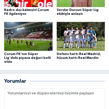
Kadro dışı kalmıştı! Çorum
Serdar Dursun Süper Lig
FK ilgileniyor
ekibiyle anlaştı
Çorum FK'nın Süper
Defans hattı Real Madrid,
Lig'deki piyasa değeri belli
hücum hattı Real Mardin
oldu
Yorumlar