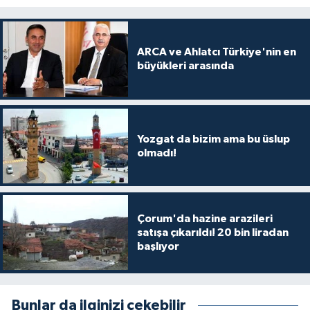
ARCA ve Ahlatcı Türkiye'nin en
büyükleri arasında
Yozgat da bizim ama bu üslup
olmadı!
Çorum'da hazine arazileri
satışa çıkarıldı! 20 bin liradan
başlıyor
Bunlar da ilginizi çekebilir