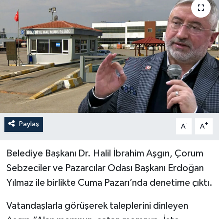
İLÇELER
OTOPARK
TEKNOLOJİ
Paylaş
-
+
A
A
Belediye Başkanı Dr. Halil İbrahim Aşgın, Çorum
Sebzeciler ve Pazarcılar Odası Başkanı Erdoğan
Yılmaz ile birlikte Cuma Pazarı’nda denetime çıktı.
Vatandaşlarla görüşerek taleplerini dinleyen