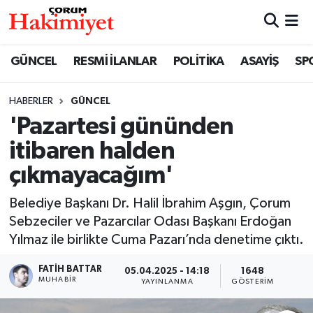
SPOR
Nöbetçi Eczaneler
GÜNCEL
RESMİ İLANLAR
POLİTİKA
ASAYİŞ
SP
POLİTİKA
Hava Durumu
HABERLER
GÜNCEL
'Pazartesi gününden
SAĞLIK
Çorum Namaz Vakitleri
itibaren halden
ASAYİŞ
Trafik Durumu
çıkmayacağım'
EKONOMİ
Süper Lig Puan Durumu ve Fikstür
Belediye Başkanı Dr. Halil İbrahim Aşgın, Çorum
Sebzeciler ve Pazarcılar Odası Başkanı Erdoğan
GÜNCEL
Tüm Manşetler
Yılmaz ile birlikte Cuma Pazarı’nda denetime çıktı.
AKTÜEL
Son Dakika Haberleri
FATIH BATTAR
05.04.2025 - 14:18
1648
MUHABIR
YAYINLANMA
GÖSTERIM
EĞİTİM
Haber Arşivi