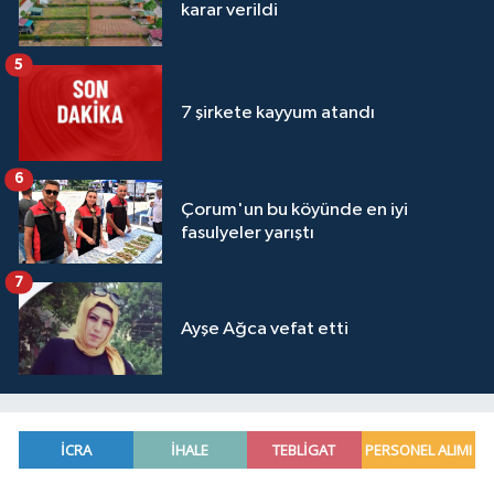
karar verildi
5
7 şirkete kayyum atandı
6
Çorum'un bu köyünde en iyi
fasulyeler yarıştı
7
Ayşe Ağca vefat etti