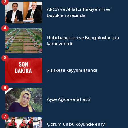
3
ARCA ve Ahlatcı Türkiye'nin en
büyükleri arasında
4
Hobi bahçeleri ve Bungalovlar için
karar verildi
5
7 şirkete kayyum atandı
6
Ayşe Ağca vefat etti
7
Çorum'un bu köyünde en iyi