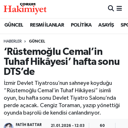
SPOR
Nöbetçi Eczaneler
GÜNCEL
RESMİ İLANLAR
POLİTİKA
ASAYİŞ
SP
POLİTİKA
Hava Durumu
HABERLER
GÜNCEL
‘Rüstemoğlu Cemal’in
SAĞLIK
Çorum Namaz Vakitleri
Tuhaf Hikâyesi’ hafta sonu
ASAYİŞ
Trafik Durumu
DTS’de
EKONOMİ
Süper Lig Puan Durumu ve Fikstür
İzmir Devlet Tiyatrosu’nun sahneye koyduğu
“Rüstemoğlu Cemal’in Tuhaf Hikâyesi” isimli
GÜNCEL
Tüm Manşetler
oyun, bu hafta sonu Devlet Tiyatro Salonu’nda
perde açacak. Cengiz Toraman, yazıp yönettiği
AKTÜEL
Son Dakika Haberleri
oyunda başrolü de kendisi canlandırıyor.
EĞİTİM
Haber Arşivi
FATIH BATTAR
21.01.2026 - 12:03
60