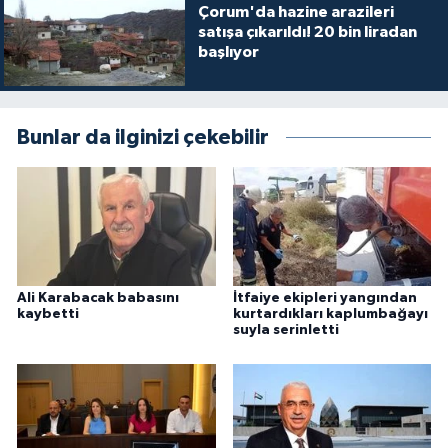
Çorum'da hazine arazileri
satışa çıkarıldı! 20 bin liradan
başlıyor
Bunlar da ilginizi çekebilir
Ali Karabacak babasını
İtfaiye ekipleri yangından
kaybetti
kurtardıkları kaplumbağayı
suyla serinletti