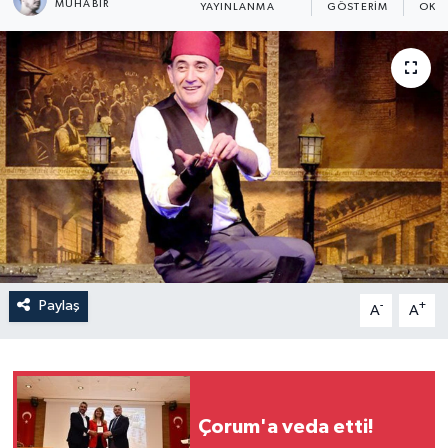
MUHABIR
YAYINLANMA
GÖSTERIM
OKU
İLÇELER
OTOPARK
TEKNOLOJİ
Paylaş
-
+
A
A
Çorum'a veda etti!