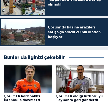
olmadı!
Çorum'da hazine arazileri
satışa çıkarıldı! 20 bin liradan
başlıyor
Bunlar da ilginizi çekebilir
Çorum FK Karlsbakk'ı
Çorum FK aldığı futbolcuyu
İstanbul'a davet etti
1 ay sonra geri gönderdi