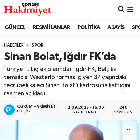
SPOR
Nöbetçi Eczaneler
GÜNCEL
RESMİ İLANLAR
POLİTİKA
ASAYİŞ
SP
POLİTİKA
Hava Durumu
HABERLER
SPOR
Sinan Bolat, Iğdır FK’da
SAĞLIK
Çorum Namaz Vakitleri
Türkiye 1. Lig ekiplerinden Iğdır FK, Belçika
ASAYİŞ
Trafik Durumu
temsilcisi Westerlo forması giyen 37 yaşındaki
tecrübeli kaleci Sinan Bolat’ı kadrosuna kattığını
EKONOMİ
Süper Lig Puan Durumu ve Fikstür
resmen açıkladı.
GÜNCEL
Tüm Manşetler
ÇORUM HAKIMIYET
12.09.2025 - 16:00
240
EDITÖR
YAYINLANMA
GÖSTERIM
AKTÜEL
Son Dakika Haberleri
EĞİTİM
Haber Arşivi