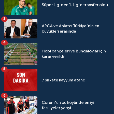
Süper Lig'den 1. Lig'e transfer oldu
3
ARCA ve Ahlatcı Türkiye'nin en
büyükleri arasında
4
Hobi bahçeleri ve Bungalovlar için
karar verildi
5
7 şirkete kayyum atandı
6
Çorum'un bu köyünde en iyi
fasulyeler yarıştı