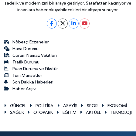
sadelik ve modernizmi bir araya getiriyor. Şatafattan kaçınıyor ve
insanlara haber okuyabilecekleri bir altyapı sunuyor.
Nöbetçi Eczaneler
Hava Durumu
Çorum Namaz Vakitleri
Trafik Durumu
Puan Durumu ve Fikstür
Tüm Manşetler
Son Dakika Haberleri
Haber Arşivi
GÜNCEL
POLİTİKA
ASAYİŞ
SPOR
EKONOMİ
SAĞLIK
OTOPARK
EĞİTİM
AKTÜEL
TEKNOLOJİ