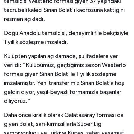
temsilcisi
Westerlo
forması giyen 37 yaşındaki
tecrübeli kaleci
Sinan Bolat
’ı kadrosuna kattığını
resmen açıkladı.
Doğu Anadolu temsilcisi, deneyimli file bekçisiyle
1 yıllık sözleşme imzaladı.
Kulüpten yapılan açıklamada, şu ifadelere yer
verildi: “Kulübümüz, geçtiğimiz sezon Westerlo
forması giyen Sinan Bolat ile 1 yıllık sözleşme
imzalamıştır. Yeni transferimiz Sinan Bolat’a hoş
geldin diyor, yeşil-beyazlı formamızla başarılar
diliyoruz.”
Daha önce kiralık olarak
Galatasaray
forması da
giyen Bolat, sarı-kırmızılılarla Süper Lig
şampiyonluğu ve Türkiye Kupası zaferi yaşamıştı.