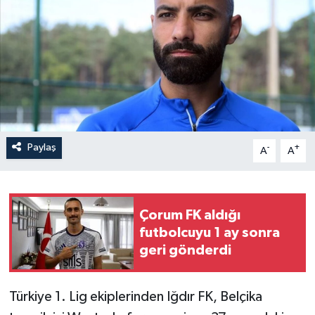
İLÇELER
OTOPARK
TEKNOLOJİ
Paylaş
-
+
A
A
Çorum FK aldığı
futbolcuyu 1 ay sonra
geri gönderdi
Türkiye
1. Lig
ekiplerinden
Iğdır FK
, Belçika