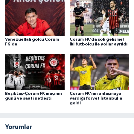
Venezuellalı golcü Çorum
Çorum FK'da şok gelişme!
FK'da
İki futbolcu ile yollar ayrıldı
Beşiktaş-Çorum FK maçının
Çorum FK'nın anlaşmaya
günü ve saati netleşti
vardığı forvet İstanbul'a
geldi
Yorumlar