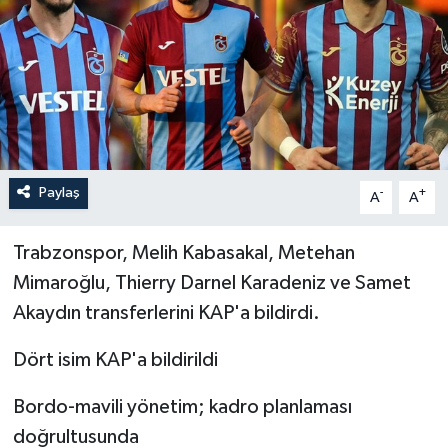
İLÇELER
OTOPARK
TEKNOLOJİ
Paylaş
-
+
A
A
Trabzonspor, Melih Kabasakal, Metehan
Mimaroğlu, Thierry Darnel Karadeniz ve Samet
Akaydın transferlerini KAP'a bildirdi.
Dört isim KAP'a bildirildi
Bordo-mavili yönetim; kadro planlaması
doğrultusunda