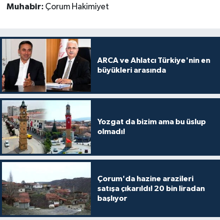
Muhabir:
Çorum Hakimiyet
ARCA ve Ahlatcı Türkiye'nin en
büyükleri arasında
Yozgat da bizim ama bu üslup
olmadı!
Çorum'da hazine arazileri
satışa çıkarıldı! 20 bin liradan
başlıyor