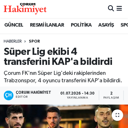
SPOR
Nöbetçi Eczaneler
GÜNCEL
RESMİ İLANLAR
POLİTİKA
ASAYİŞ
SP
POLİTİKA
Hava Durumu
HABERLER
SPOR
Süper Lig ekibi 4
SAĞLIK
Çorum Namaz Vakitleri
transferini KAP'a bildirdi
ASAYİŞ
Trafik Durumu
Çorum FK'nın Süper Lig'deki rakiplerinden
EKONOMİ
Süper Lig Puan Durumu ve Fikstür
Trabzonspor, 4 oyuncu transferini KAP'a bildirdi.
ÇORUM HAKIMIYET
01.07.2026 - 14:30
2
GÜNCEL
Tüm Manşetler
EDITÖR
YAYINLANMA
PAYLAŞIM
AKTÜEL
Son Dakika Haberleri
EĞİTİM
Haber Arşivi