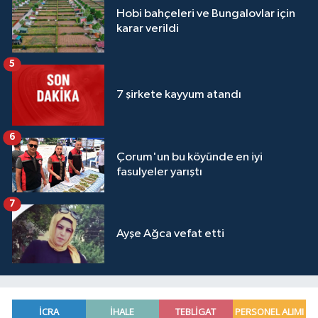
Hobi bahçeleri ve Bungalovlar için
karar verildi
5
7 şirkete kayyum atandı
6
Çorum'un bu köyünde en iyi
fasulyeler yarıştı
7
Ayşe Ağca vefat etti