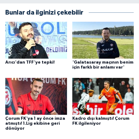
Bunlar da ilginizi çekebilir
Arıcı'dan TFF'ye tepki!
'Galatasaray maçının benim
için farklı bir anlamı var'
Çorum FK'ya 1 ay önce imza
Kadro dışı kalmıştı! Çorum
atmıştı! 1.Lig ekibine geri
FK ilgileniyor
dönüyor