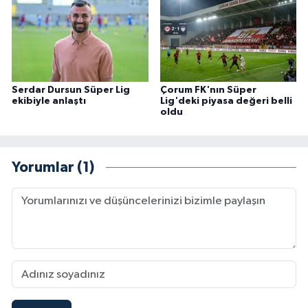
Serdar Dursun Süper Lig
Çorum FK'nın Süper
ekibiyle anlaştı
Lig'deki piyasa değeri belli
oldu
Yorumlar (1)