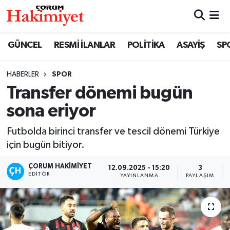
SPOR
Nöbetçi Eczaneler
GÜNCEL
RESMİ İLANLAR
POLİTİKA
ASAYİŞ
SP
POLİTİKA
Hava Durumu
HABERLER
SPOR
Transfer dönemi bugün
SAĞLIK
Çorum Namaz Vakitleri
sona eriyor
ASAYİŞ
Trafik Durumu
Futbolda birinci transfer ve tescil dönemi Türkiye
EKONOMİ
Süper Lig Puan Durumu ve Fikstür
için bugün bitiyor.
ÇORUM HAKIMIYET
12.09.2025 - 15:20
3
GÜNCEL
Tüm Manşetler
EDITÖR
YAYINLANMA
PAYLAŞIM
AKTÜEL
Son Dakika Haberleri
EĞİTİM
Haber Arşivi