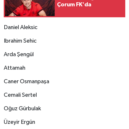
Çorum FK'da
Daniel Aleksic
Ibrahim Sehic
Arda Şengül
Attamah
Caner Osmanpaşa
Cemali Sertel
Oğuz Gürbulak
Üzeyir Ergün