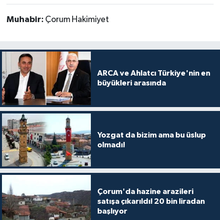
Muhabir:
Çorum Hakimiyet
ARCA ve Ahlatcı Türkiye'nin en
büyükleri arasında
Yozgat da bizim ama bu üslup
olmadı!
Çorum'da hazine arazileri
satışa çıkarıldı! 20 bin liradan
başlıyor