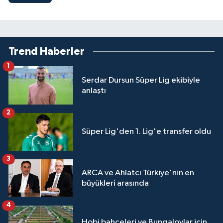
Trend Haberler
1
Serdar Dursun Süper Lig ekibiyle
anlaştı
2
Süper Lig'den 1. Lig'e transfer oldu
3
ARCA ve Ahlatcı Türkiye'nin en
büyükleri arasında
4
Hobi bahçeleri ve Bungalovlar için