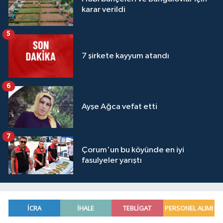
karar verildi
5
7 şirkete kayyum atandı
6
Ayşe Ağca vefat etti
7
Çorum'un bu köyünde en iyi
fasulyeler yarıştı