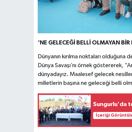
‘NE GELECEĞİ BELLİ OLMAYAN Bİ
Dünyanın kırılma noktaları olduğuna d
Dünya Savaşı’nı örnek göstererek, “Ar
dünyadayız. Maalesef gelecek nesiller i
milletlerin başına ne geleceği belli 
Sungurlu'da to
İçeriği Görüntül