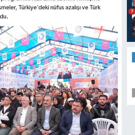
eler, Türkiye’deki nüfus azalışı ve Türk
7
ndu.