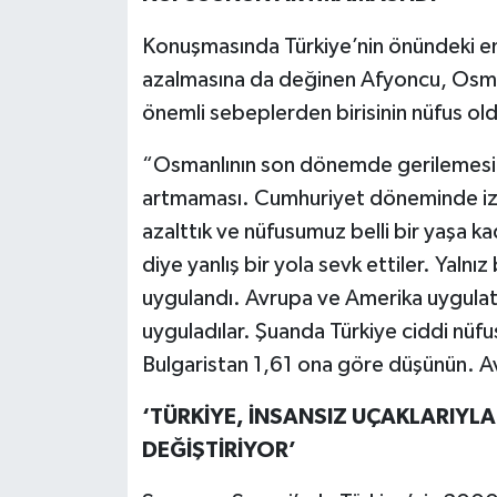
Konuşmasında Türkiye’nin önündeki en 
azalmasına da değinen Afyoncu, Osma
önemli sebeplerden birisinin nüfus old
“Osmanlının son dönemde gerilemesin
artmaması. Cumhuriyet döneminde izled
azalttık ve nüfusumuz belli bir yaşa ka
diye yanlış bir yola sevk ettiler. Yaln
uygulandı. Avrupa ve Amerika uygulatt
uyguladılar. Şuanda Türkiye ciddi nüfu
Bulgaristan 1,61 ona göre düşünün. Av
‘TÜRKİYE, İNSANSIZ UÇAKLARIYL
DEĞİŞTİRİYOR’