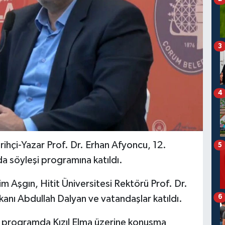
3
4
rihçi-Yazar Prof. Dr. Erhan Afyoncu, 12.
5
a söyleşi programına katıldı.
im Aşgın, Hitit Üniversitesi Rektörü Prof. Dr.
6
kanı Abdullah Dalyan ve vatandaşlar katıldı.
u, programda Kızıl Elma üzerine konuşma