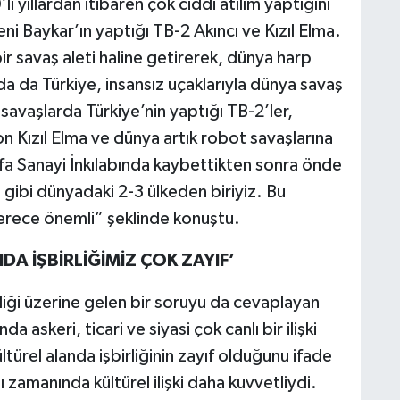
yıllardan itibaren çok ciddi atılım yaptığını
i Baykar’ın yaptığı TB-2 Akıncı ve Kızıl Elma.
r savaş aleti haline getirerek, dünya harp
a da Türkiye, insansız uçaklarıyla dünya savaş
i savaşlarda Türkiye’nin yaptığı TB-2’ler,
son Kızıl Elma ve dünya artık robot savaşlarına
defa Sanayi İnkılabında kaybettikten sonra önde
 gibi dünyadaki 2-3 ülkeden biriyiz. Bu
erece önemli” şeklinde konuştu.
DA İŞBİRLİĞİMİZ ÇOK ZAYIF’
iği üzerine gelen bir soruyu da cevaplayan
a askeri, ticari ve siyasi çok canlı bir ilişki
ürel alanda işbirliğinin zayıf olduğunu ifade
 zamanında kültürel ilişki daha kuvvetliydi.