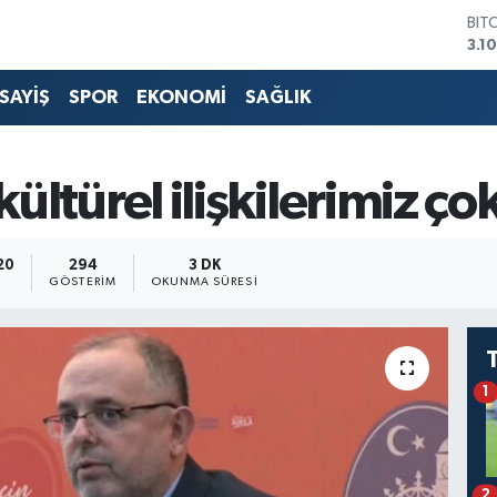
DO
47,
EU
55,
SAYİŞ
SPOR
EKONOMİ
SAĞLIK
STE
64,
GRA
664
kültürel ilişkilerimiz çok
BİS
13.
BIT
:20
294
3 DK
3.1
GÖSTERIM
OKUNMA SÜRESI
1
2