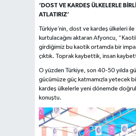
‘DOST VE KARDEŞ ÜLKELERLE BİRL
ATLATIRIZ’
Türkiye’nin, dost ve kardeş ülkeleri il
kurtulacağını aktaran Afyoncu, “Kaoti
girdiğimiz bu kaotik ortamda bir impa
çıktık. Toprak kaybettik, insan kaybetti
O yüzden Türkiye, son 40-50 yılda gü
gücümüze güç katmamızla yetecek bir 
kardeş ülkelerle yeni dönemde doğrul
konuştu.