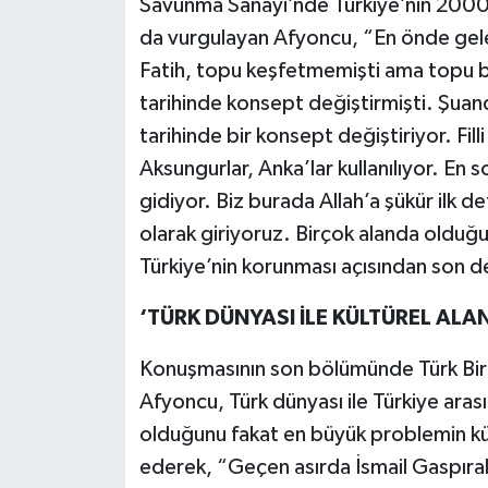
Savunma Sanayi’nde Türkiye’nin 2000’li 
da vurgulayan Afyoncu, “En önde gelen
Fatih, topu keşfetmemişti ama topu bi
tarihinde konsept değiştirmişti. Şuand
tarihinde bir konsept değiştiriyor. Fill
Aksungurlar, Anka’lar kullanılıyor. En 
gidiyor. Biz burada Allah’a şükür ilk 
olarak giriyoruz. Birçok alanda olduğu
Türkiye’nin korunması açısından son d
‘TÜRK DÜNYASI İLE KÜLTÜREL ALAN
Konuşmasının son bölümünde Türk Birl
Afyoncu, Türk dünyası ile Türkiye arasınd
olduğunu fakat en büyük problemin kült
ederek, “Geçen asırda İsmail Gaspıralı