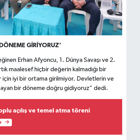
R DÖNEME GİRİYORUZ’
eğinen Erhan Afyoncu, 1. Dünya Savaşı ve 2.
tık maalesef hiçbir değerin kalmadığı bir
çin iyi bir ortama girilmiyor. Devletlerin ve
olmayan bir döneme doğru gidiyoruz” dedi.
plu açılış ve temel atma töreni
e