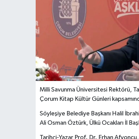
İLÇELER
OTOPARK
TEKNOLOJİ
Milli Savunma Üniversitesi Rektörü, Ta
Çorum Kitap Kültür Günleri kapsamınd
Söyleşiye Belediye Başkanı Halil İbrah
Ali Osman Öztürk, Ülkü Ocakları İl Baş
Tarihçi-Yazar Prof. Dr. Erhan Afyonc