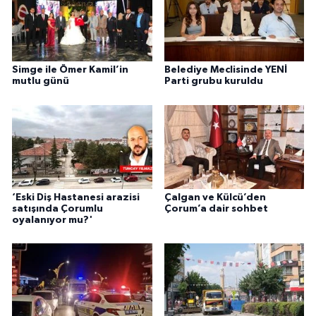
Simge ile Ömer Kamil’in
Belediye Meclisinde YENİ
mutlu günü
Parti grubu kuruldu
‘Eski Diş Hastanesi arazisi
Çalgan ve Külcü’den
satışında Çorumlu
Çorum’a dair sohbet
oyalanıyor mu?'