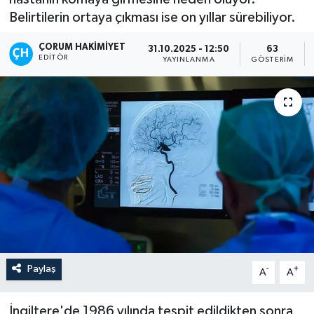
Belirtilerin ortaya çıkması ise on yıllar sürebiliyor.
İLÇELER
ÇORUM HAKIMIYET
31.10.2025 - 12:50
63
EDITÖR
OTOPARK
YAYINLANMA
GÖSTERIM
TEKNOLOJİ
Paylaş
-
+
A
A
İngiltere'de 1986 yılında tespit edildikten sonra