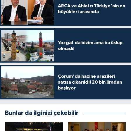
ARCA ve Ahlatcı Türkiye'nin en
büyükleri arasında
Yozgat da bizim ama bu üslup
olmadı!
Çorum'da hazine arazileri
satışa çıkarıldı! 20 bin liradan
başlıyor
Bunlar da ilginizi çekebilir