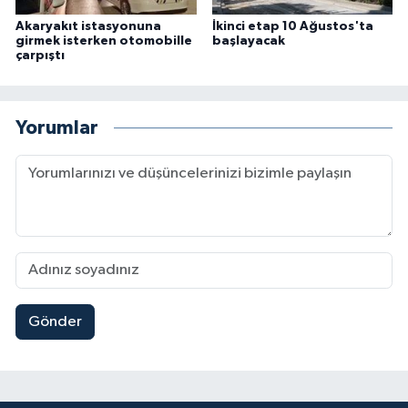
Akaryakıt istasyonuna
İkinci etap 10 Ağustos'ta
girmek isterken otomobille
başlayacak
çarpıştı
Yorumlar
Gönder