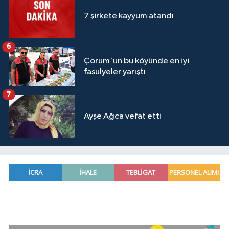
7 şirkete kayyum atandı
6
Çorum'un bu köyünde en iyi
fasulyeler yarıştı
7
Ayşe Ağca vefat etti