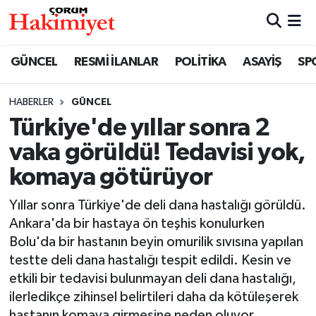
SPOR
Nöbetçi Eczaneler
GÜNCEL
RESMİ İLANLAR
POLİTİKA
ASAYİŞ
SP
POLİTİKA
Hava Durumu
HABERLER
GÜNCEL
Türkiye'de yıllar sonra 2
SAĞLIK
Çorum Namaz Vakitleri
vaka görüldü! Tedavisi yok,
ASAYİŞ
Trafik Durumu
komaya götürüyor
EKONOMİ
Süper Lig Puan Durumu ve Fikstür
Yıllar sonra Türkiye'de deli dana hastalığı görüldü.
Ankara'da bir hastaya ön teşhis konulurken
GÜNCEL
Tüm Manşetler
Bolu'da bir hastanın beyin omurilik sıvısına yapılan
testte deli dana hastalığı tespit edildi. Kesin ve
AKTÜEL
Son Dakika Haberleri
etkili bir tedavisi bulunmayan deli dana hastalığı,
ilerledikçe zihinsel belirtileri daha da kötüleşerek
EĞİTİM
Haber Arşivi
hastanın komaya girmesine neden oluyor.