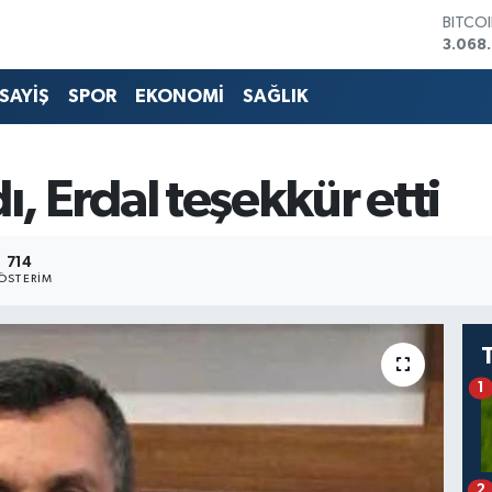
BITCO
3.068
DOLA
47,59
EURO
SAYİŞ
SPOR
EKONOMİ
SAĞLIK
55,07
STERL
64,24
GRAM 
ı, Erdal teşekkür etti
6518.
BİST1
13.70
714
ÖSTERIM
1
2