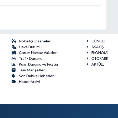
Nöbetçi Eczaneler
GÜNCEL
Hava Durumu
ASAYİŞ
Çorum Namaz Vakitleri
EKONOMİ
Trafik Durumu
OTOPARK
Puan Durumu ve Fikstür
AKTÜEL
Tüm Manşetler
Son Dakika Haberleri
Haber Arşivi