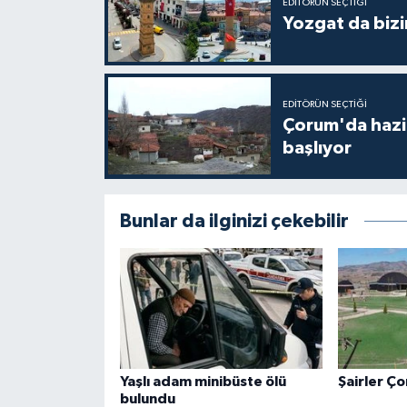
EDITÖRÜN SEÇTIĞI
Yozgat da bizi
EDITÖRÜN SEÇTIĞI
Çorum'da hazine
başlıyor
Bunlar da ilginizi çekebilir
Yaşlı adam minibüste ölü
Şairler Ç
bulundu