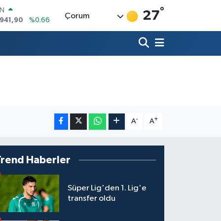
IN
°
.941,90
%0.66
27
Çorum
R
86
%0.06
00
%0.1
İN
38
%0.21
ALTIN
23
%0.39
00
3
%0
-
+
A
A
Trend Haberler
Süper Lig'den 1. Lig'e
transfer oldu