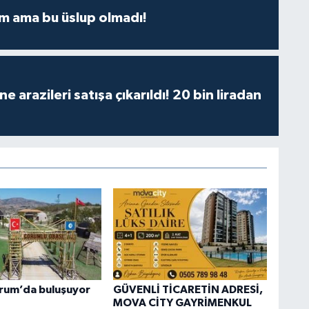
m ama bu üslup olmadı!
 arazileri satışa çıkarıldı! 20 bin liradan
orum’da buluşuyor
GÜVENLİ TİCARETİN ADRESİ,
MOVA CİTY GAYRİMENKUL