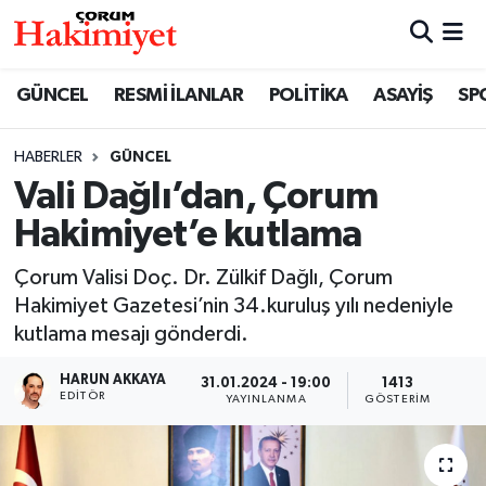
SPOR
Nöbetçi Eczaneler
GÜNCEL
RESMİ İLANLAR
POLİTİKA
ASAYİŞ
SP
POLİTİKA
Hava Durumu
HABERLER
GÜNCEL
Vali Dağlı’dan, Çorum
SAĞLIK
Çorum Namaz Vakitleri
Hakimiyet’e kutlama
ASAYİŞ
Trafik Durumu
Çorum Valisi Doç. Dr. Zülkif Dağlı, Çorum
EKONOMİ
Süper Lig Puan Durumu ve Fikstür
Hakimiyet Gazetesi’nin 34.kuruluş yılı nedeniyle
kutlama mesajı gönderdi.
GÜNCEL
Tüm Manşetler
HARUN AKKAYA
31.01.2024 - 19:00
1413
EDITÖR
YAYINLANMA
GÖSTERIM
AKTÜEL
Son Dakika Haberleri
EĞİTİM
Haber Arşivi