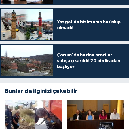
Yozgat da bizim ama bu üslup
olmadı!
Çorum'da hazine arazileri
satışa çıkarıldı! 20 bin liradan
başlıyor
Bunlar da ilginizi çekebilir