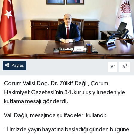
İLÇELER
OTOPARK
TEKNOLOJİ
Paylaş
-
+
A
A
Çorum Valisi Doç. Dr. Zülkif Dağlı, Çorum
Hakimiyet Gazetesi’nin 34.kuruluş yılı nedeniyle
kutlama mesajı gönderdi.
Vali Dağlı, mesajında şu ifadeleri kullandı:
“İlimizde yayın hayatına başladığı günden bugüne