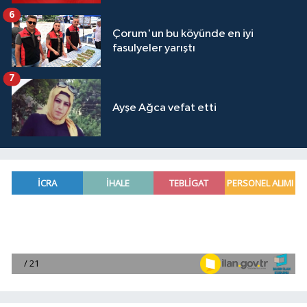
6
Çorum'un bu köyünde en iyi
fasulyeler yarıştı
7
Ayşe Ağca vefat etti