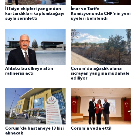
İtfaiye ekipleri yangından
İmar ve Tarife
kurtardıkları kaplumbağayı
Komisyonunda CHP’nin yeni
suyla serinletti
üyeleri belirlendi
Ahlatcı bu ülkeye altın
Çorum'da ağaçlık alana
rafinerisi açtı
sıçrayan yangına müdahale
ediliyor
Çorum'da hastaneye 13 kişi
Çorum'a veda etti!
alınacak