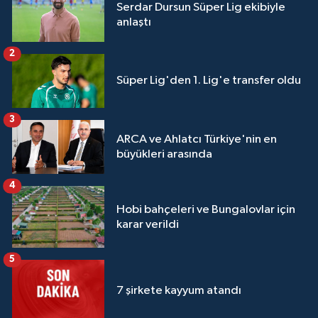
Serdar Dursun Süper Lig ekibiyle
anlaştı
2
Süper Lig'den 1. Lig'e transfer oldu
3
ARCA ve Ahlatcı Türkiye'nin en
büyükleri arasında
4
Hobi bahçeleri ve Bungalovlar için
karar verildi
5
7 şirkete kayyum atandı