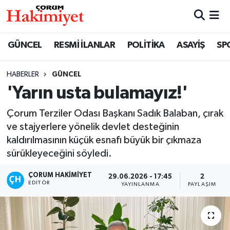
SPOR
Nöbetçi Eczaneler
GÜNCEL
RESMİ İLANLAR
POLİTİKA
ASAYİŞ
SP
POLİTİKA
Hava Durumu
HABERLER
GÜNCEL
'Yarın usta bulamayız!'
SAĞLIK
Çorum Namaz Vakitleri
Çorum Terziler Odası Başkanı Sadık Balaban, çırak
ASAYİŞ
Trafik Durumu
ve stajyerlere yönelik devlet desteğinin
kaldırılmasının küçük esnafı büyük bir çıkmaza
EKONOMİ
Süper Lig Puan Durumu ve Fikstür
sürükleyeceğini söyledi.
GÜNCEL
Tüm Manşetler
ÇORUM HAKIMIYET
29.06.2026 - 17:45
2
EDITÖR
YAYINLANMA
PAYLAŞIM
AKTÜEL
Son Dakika Haberleri
EĞİTİM
Haber Arşivi