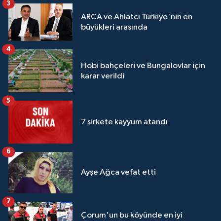
3
ARCA ve Ahlatcı Türkiye'nin en
büyükleri arasında
4
Hobi bahçeleri ve Bungalovlar için
karar verildi
5
7 şirkete kayyum atandı
6
Ayşe Ağca vefat etti
7
Çorum'un bu köyünde en iyi