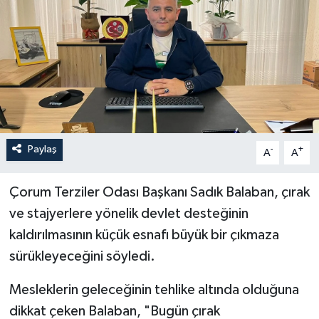
İLÇELER
OTOPARK
TEKNOLOJİ
Paylaş
-
+
A
A
Çorum Terziler Odası Başkanı Sadık Balaban, çırak
ve stajyerlere yönelik devlet desteğinin
kaldırılmasının küçük esnafı büyük bir çıkmaza
sürükleyeceğini söyledi.
Mesleklerin geleceğinin tehlike altında olduğuna
dikkat çeken Balaban, "Bugün çırak