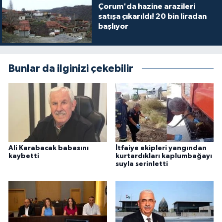
Çorum'da hazine arazileri
satışa çıkarıldı! 20 bin liradan
başlıyor
Bunlar da ilginizi çekebilir
Ali Karabacak babasını
İtfaiye ekipleri yangından
kaybetti
kurtardıkları kaplumbağayı
suyla serinletti