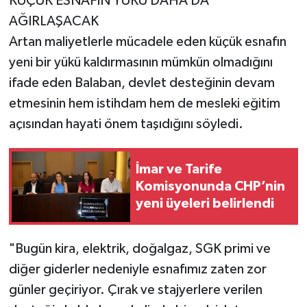
KÜÇÜK ESNAFIN YÜKÜ DAHA DA
AĞIRLAŞACAK
Artan maliyetlerle mücadele eden küçük esnafın
yeni bir yükü kaldırmasının mümkün olmadığını
ifade eden Balaban, devlet desteğinin devam
etmesinin hem istihdam hem de mesleki eğitim
açısından hayati önem taşıdığını söyledi.
İmar ve Tarife
Komisyonunda CHP’nin
yeni üyeleri belirlendi
"Bugün kira, elektrik, doğalgaz, SGK primi ve
diğer giderler nedeniyle esnafımız zaten zor
günler geçiriyor. Çırak ve stajyerlere verilen