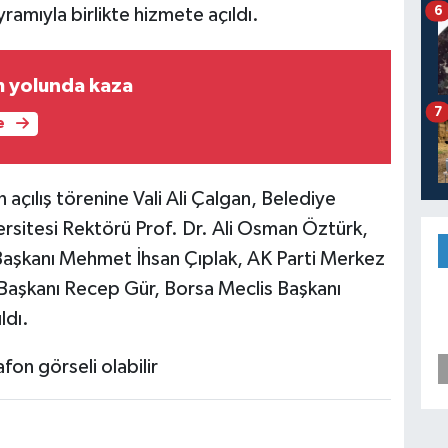
6
mıyla birlikte hizmete açıldı.
 yolunda kaza
7
e
çılış törenine Vali Ali Çalgan, Belediye
versitesi Rektörü Prof. Dr. Ali Osman Öztürk,
l Başkanı Mehmet İhsan Çıplak, AK Parti Merkez
Başkanı Recep Gür, Borsa Meclis Başkanı
ldı.