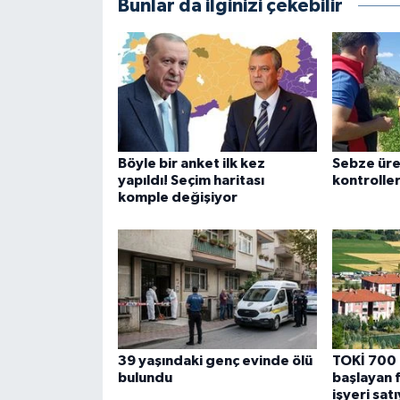
Bunlar da ilginizi çekebilir
Böyle bir anket ilk kez
Sebze üre
yapıldı! Seçim haritası
kontroller
komple değişiyor
39 yaşındaki genç evinde ölü
TOKİ 700 
bulundu
başlayan f
işyeri sat