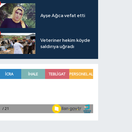
Ayşe Ağca vefat etti
Veteriner hekim köyde
saldırıya uğradı