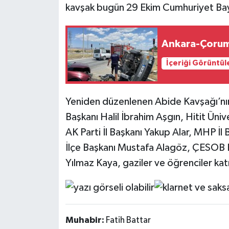
kavşak bugün 29 Ekim Cumhuriyet Bayra
Ankara-Çorum
İçeriği Görüntül
Yeniden düzenlenen Abide Kavşağı’nın a
Başkanı Halil İbrahim Aşgın, Hitit Üni
AK Parti İl Başkanı Yakup Alar, MHP İ
İlçe Başkanı Mustafa Alagöz, ÇESOB 
Yılmaz Kaya, gaziler ve öğrenciler katı
Muhabir:
Fatih Battar