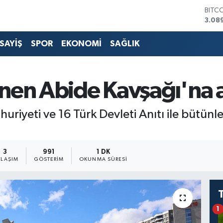
BITC
3.08
DOL
47,5
SAYİŞ
SPOR
EKONOMİ
SAĞLIK
EUR
55,0
STER
64,1
en Abide Kavşağı'na aç
GRAM
6527
BİST
riyeti ve 16 Türk Devleti Anıtı ile bütünle
13.7
3
991
1 DK
YLAŞIM
GÖSTERIM
OKUNMA SÜRESI
1