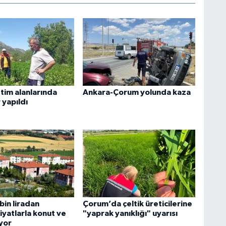
tim alanlarında
Ankara-Çorum yolunda kaza
 yapıldı
bin liradan
Çorum’da çeltik üreticilerine
iyatlarla konut ve
"yaprak yanıklığı" uyarısı
ıyor