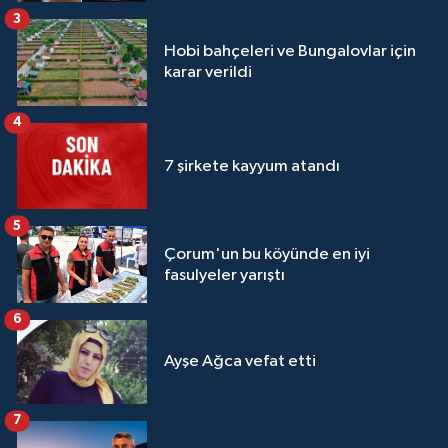
3
Hobi bahçeleri ve Bungalovlar için
karar verildi
4
7 şirkete kayyum atandı
5
Çorum'un bu köyünde en iyi
fasulyeler yarıştı
6
Ayşe Ağca vefat etti
7