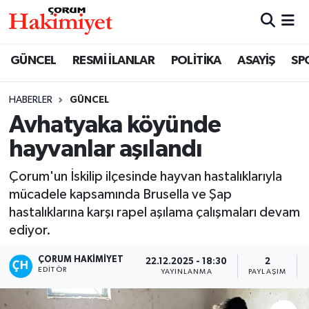
SPOR
Nöbetçi Eczaneler
GÜNCEL
RESMİ İLANLAR
POLİTİKA
ASAYİŞ
SP
POLİTİKA
Hava Durumu
HABERLER
GÜNCEL
Avhatyaka köyünde
SAĞLIK
Çorum Namaz Vakitleri
hayvanlar aşılandı
ASAYİŞ
Trafik Durumu
Çorum'un İskilip ilçesinde hayvan hastalıklarıyla
EKONOMİ
Süper Lig Puan Durumu ve Fikstür
mücadele kapsamında Brusella ve Şap
hastalıklarına karşı rapel aşılama çalışmaları devam
GÜNCEL
Tüm Manşetler
ediyor.
ÇORUM HAKIMIYET
22.12.2025 - 18:30
2
AKTÜEL
Son Dakika Haberleri
EDITÖR
YAYINLANMA
PAYLAŞIM
EĞİTİM
Haber Arşivi