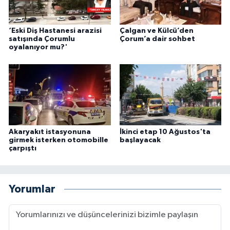
‘Eski Diş Hastanesi arazisi
Çalgan ve Külcü’den
satışında Çorumlu
Çorum’a dair sohbet
oyalanıyor mu?'
Akaryakıt istasyonuna
İkinci etap 10 Ağustos'ta
girmek isterken otomobille
başlayacak
çarpıştı
Yorumlar