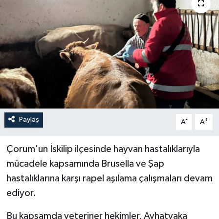
İLÇELER
OTOPARK
TEKNOLOJİ
Paylaş
-
+
A
A
Çorum'un İskilip ilçesinde hayvan hastalıklarıyla
mücadele kapsamında Brusella ve Şap
hastalıklarına karşı rapel aşılama çalışmaları devam
ediyor.
Bu kapsamda veteriner hekimler, Avhatyaka