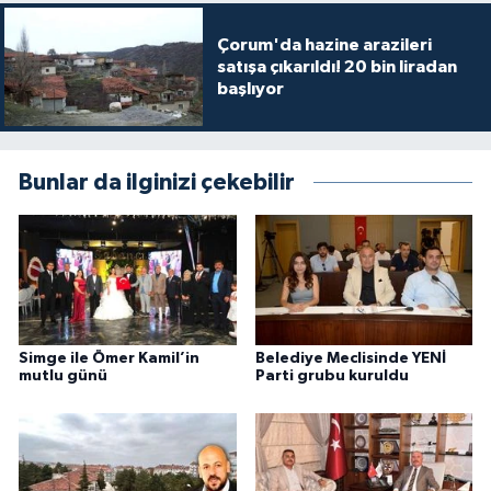
Çorum'da hazine arazileri
satışa çıkarıldı! 20 bin liradan
başlıyor
Bunlar da ilginizi çekebilir
Simge ile Ömer Kamil’in
Belediye Meclisinde YENİ
mutlu günü
Parti grubu kuruldu