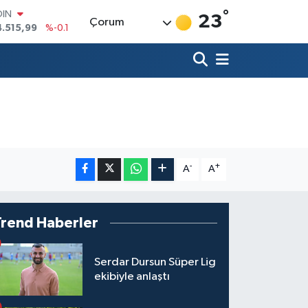
OIN
°
23
Çorum
4.515,99
%-0.1
AR
436
%0.18
O
510
%0.32
LİN
811
%0.38
 ALTIN
.55
%0
100
79
%-14
-
+
A
A
Trend Haberler
Serdar Dursun Süper Lig
ekibiyle anlaştı