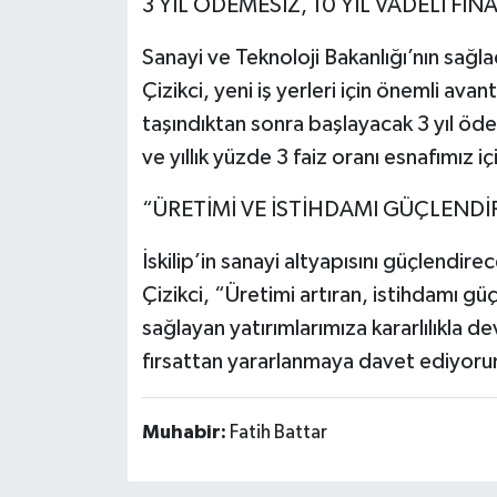
3 YIL ÖDEMESİZ, 10 YIL VADELİ F
Sanayi ve Teknoloji Bakanlığı’nın sağ
Çizikci, yeni iş yerleri için önemli av
taşındıktan sonra başlayacak 3 yıl öd
ve yıllık yüzde 3 faiz oranı esnafımız içi
“ÜRETİMİ VE İSTİHDAMI GÜÇLENDİ
İskilip’in sanayi altyapısını güçlendir
Çizikci, “Üretimi artıran, istihdamı gü
sağlayan yatırımlarımıza kararlılıkla 
fırsattan yararlanmaya davet ediyoru
Muhabir:
Fatih Battar