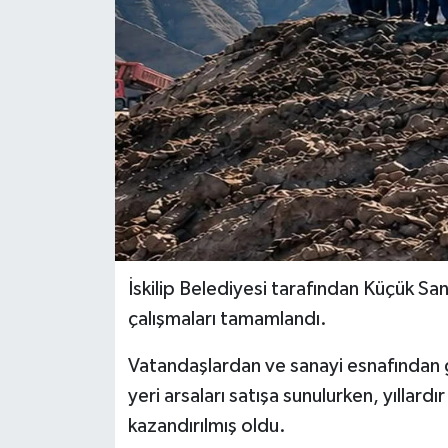
İLÇELER
OTOPARK
TEKNOLOJİ
İskilip Belediyesi tarafından Küçük Sa
çalışmaları tamamlandı.
Vatandaşlardan ve sanayi esnafından g
yeri arsaları satışa sunulurken, yıllar
kazandırılmış oldu.