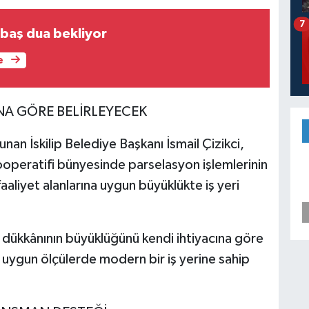
7
baş dua bekliyor
e
NA GÖRE BELİRLEYECEK
nan İskilip Belediye Başkanı İsmail Çizikci,
Kooperatifi bünyesinde parselasyon işlemlerinin
aaliyet alanlarına uygun büyüklükte iş yeri
 dükkânının büyüklüğünü kendi ihtiyacına göre
 uygun ölçülerde modern bir iş yerine sahip