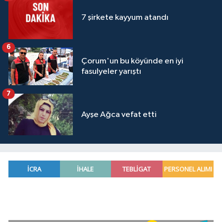
7 şirkete kayyum atandı
6
Çorum'un bu köyünde en iyi
fasulyeler yarıştı
7
Ayşe Ağca vefat etti