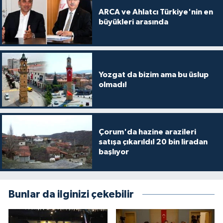
ARCA ve Ahlatcı Türkiye'nin en
büyükleri arasında
Yozgat da bizim ama bu üslup
olmadı!
Çorum'da hazine arazileri
satışa çıkarıldı! 20 bin liradan
başlıyor
Bunlar da ilginizi çekebilir