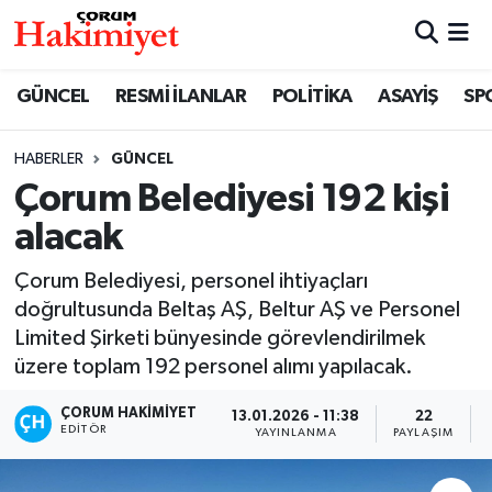
SPOR
Nöbetçi Eczaneler
GÜNCEL
RESMİ İLANLAR
POLİTİKA
ASAYİŞ
SP
POLİTİKA
Hava Durumu
HABERLER
GÜNCEL
Çorum Belediyesi 192 kişi
SAĞLIK
Çorum Namaz Vakitleri
alacak
ASAYİŞ
Trafik Durumu
Çorum Belediyesi, personel ihtiyaçları
EKONOMİ
Süper Lig Puan Durumu ve Fikstür
doğrultusunda Beltaş AŞ, Beltur AŞ ve Personel
Limited Şirketi bünyesinde görevlendirilmek
GÜNCEL
Tüm Manşetler
üzere toplam 192 personel alımı yapılacak.
ÇORUM HAKIMIYET
13.01.2026 - 11:38
22
AKTÜEL
Son Dakika Haberleri
EDITÖR
YAYINLANMA
PAYLAŞIM
EĞİTİM
Haber Arşivi