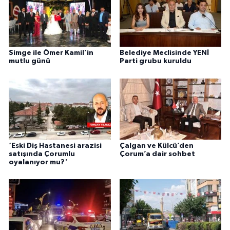
Simge ile Ömer Kamil’in
Belediye Meclisinde YENİ
mutlu günü
Parti grubu kuruldu
‘Eski Diş Hastanesi arazisi
Çalgan ve Külcü’den
satışında Çorumlu
Çorum’a dair sohbet
oyalanıyor mu?'