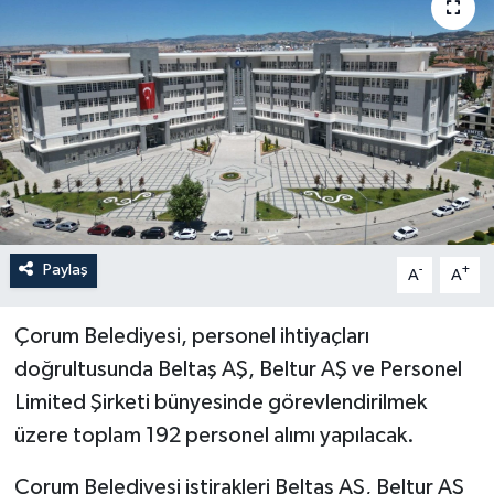
İLÇELER
OTOPARK
TEKNOLOJİ
Paylaş
-
+
A
A
Çorum Belediyesi, personel ihtiyaçları
doğrultusunda Beltaş AŞ, Beltur AŞ ve Personel
Limited Şirketi bünyesinde görevlendirilmek
üzere toplam 192 personel alımı yapılacak.
Çorum Belediyesi iştirakleri Beltaş AŞ, Beltur AŞ