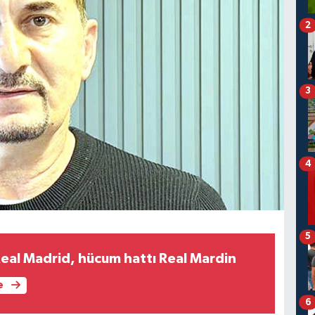
2
3
4
5
Real Madrid, hücum hattı Real Mardin
e
6