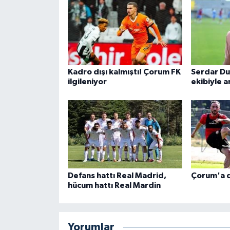
Kadro dışı kalmıştı! Çorum FK
Serdar Du
ilgileniyor
ekibiyle a
Defans hattı Real Madrid,
Çorum'a d
hücum hattı Real Mardin
Yorumlar