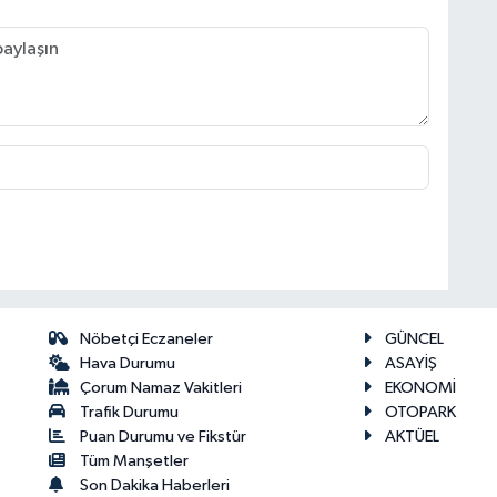
Nöbetçi Eczaneler
GÜNCEL
Hava Durumu
ASAYİŞ
Çorum Namaz Vakitleri
EKONOMİ
Trafik Durumu
OTOPARK
Puan Durumu ve Fikstür
AKTÜEL
Tüm Manşetler
Son Dakika Haberleri