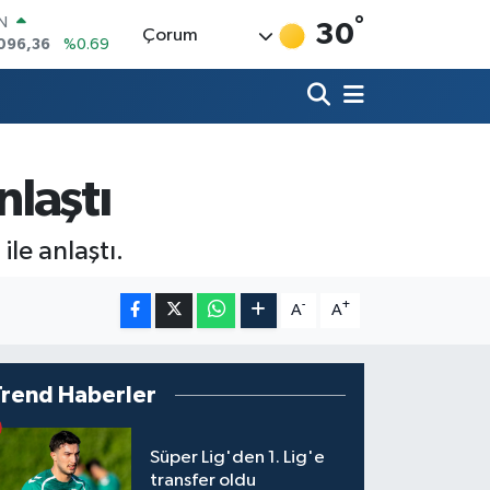
°
IN
30
Çorum
096,36
%0.69
R
06
%0.06
50
%0.02
N
98
%0.2
nlaştı
ALTIN
4
%0.32
00
le anlaştı.
%48
-
+
A
A
Trend Haberler
Süper Lig'den 1. Lig'e
transfer oldu