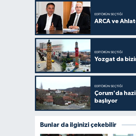
EDITÖRÜN SEÇTIĞI
ARCA ve Ahlatc
EDITÖRÜN SEÇTIĞI
Yozgat da bizi
EDITÖRÜN SEÇTIĞI
Çorum'da hazine
başlıyor
Bunlar da ilginizi çekebilir