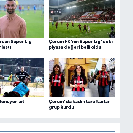
rsun Süper Lig
Çorum FK'nın Süper Lig'deki
nlaştı
piyasa değeri belli oldu
önüyorlar!
Çorum'da kadın taraftarlar
grup kurdu