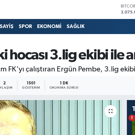
BITCO
3.075.
DOLA
47,60
SAYİŞ
SPOR
EKONOMİ
SAĞLIK
EURO
55,02
STERLİ
64,23
hocası 3.lig ekibi ile a
GRAM 
6513.9
BİST1
 FK'yı çalıştıran Ergün Pembe, 3.lig ekibi i
13.768
2
1501
1 DK
AYLAŞIM
GÖSTERIM
OKUNMA SÜRESI
1