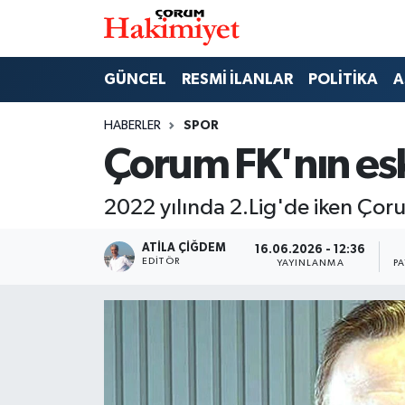
SPOR
Nöbetçi Eczaneler
GÜNCEL
RESMİ İLANLAR
POLİTİKA
A
POLİTİKA
Hava Durumu
HABERLER
SPOR
Çorum FK'nın eski 
SAĞLIK
Çorum Namaz Vakitleri
2022 yılında 2.Lig'de iken Çorum
ASAYİŞ
Trafik Durumu
ATILA ÇIĞDEM
16.06.2026 - 12:36
EKONOMİ
Süper Lig Puan Durumu ve Fikstür
EDITÖR
YAYINLANMA
P
GÜNCEL
Tüm Manşetler
AKTÜEL
Son Dakika Haberleri
EĞİTİM
Haber Arşivi