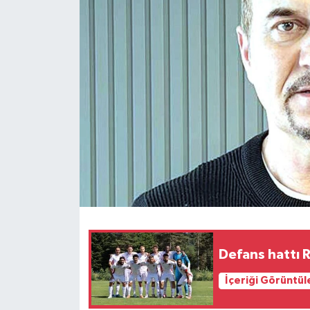
İLÇELER
OTOPARK
TEKNOLOJİ
Defans hattı 
İçeriği Görüntül