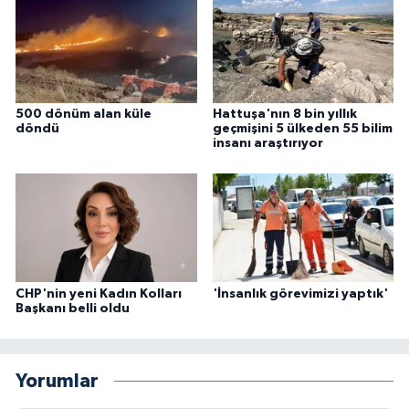
500 dönüm alan küle
Hattuşa'nın 8 bin yıllık
döndü
geçmişini 5 ülkeden 55 bilim
insanı araştırıyor
CHP'nin yeni Kadın Kolları
'İnsanlık görevimizi yaptık'
Başkanı belli oldu
Yorumlar