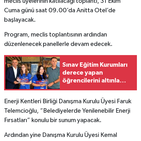
meclis üyelerinin katılacağı toplantı, 31 Ekim
Cuma günü saat 09.00’da Anitta Otel’de
başlayacak.
Program, meclis toplantısının ardından
düzenlenecek panellerle devam edecek.
Sınav Eğitim Kurumları
derece yapan
öğrencilerini altınla
ödüllendirdi
Enerji Kentleri Birliği Danışma Kurulu Üyesi Faruk
Telemcioğlu, “Belediyelerde Yenilenebilir Enerji
Fırsatları” konulu bir sunum yapacak.
Ardından yine Danışma Kurulu Üyesi Kemal