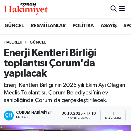
SPOR
Nöbetçi Eczaneler
GÜNCEL
RESMİ İLANLAR
POLİTİKA
ASAYİŞ
SP
POLİTİKA
Hava Durumu
HABERLER
GÜNCEL
Enerji Kentleri Birliği
SAĞLIK
Çorum Namaz Vakitleri
toplantısı Çorum'da
ASAYİŞ
Trafik Durumu
yapılacak
EKONOMİ
Süper Lig Puan Durumu ve Fikstür
Enerji Kentleri Birliği’nin 2025 yılı Ekim Ayı Olağan
Meclis Toplantısı, Çorum Belediyesi’nin ev
GÜNCEL
Tüm Manşetler
sahipliğinde Çorum'da gerçekleştirilecek.
AKTÜEL
Son Dakika Haberleri
ÇORUM HAKIMIYET
30.10.2025 - 17:10
1
EDITÖR
YAYINLANMA
PAYLAŞIM
EĞİTİM
Haber Arşivi