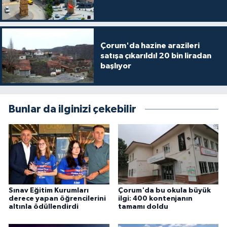
Çorum'da hazine arazileri
satışa çıkarıldı! 20 bin liradan
başlıyor
Bunlar da ilginizi çekebilir
Sınav Eğitim Kurumları
Çorum'da bu okula büyük
derece yapan öğrencilerini
ilgi: 400 kontenjanın
altınla ödüllendirdi
tamamı doldu