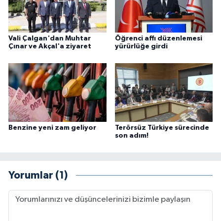
Vali Çalgan'dan Muhtar
Öğrenci affı düzenlemesi
Çınar ve Akçal'a ziyaret
yürürlüğe girdi
Benzine yeni zam geliyor
Terörsüz Türkiye sürecinde
son adım!
Yorumlar (1)