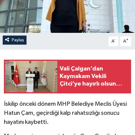
İLÇELER
OTOPARK
Paylaş
-
+
TEKNOLOJİ
A
A
Vali Çalgan’dan
Kaymakam Vekili
Çitci’ye hayırlı olsun
ziyareti
İskilip önceki dönem MHP Belediye Meclis Üyesi
Hatun Çam, geçirdiği kalp rahatsızlığı sonucu
hayatını kaybetti.