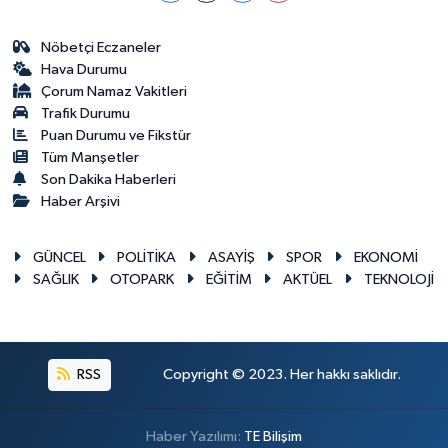
Nöbetçi Eczaneler
Hava Durumu
Çorum Namaz Vakitleri
Trafik Durumu
Puan Durumu ve Fikstür
Tüm Manşetler
Son Dakika Haberleri
Haber Arşivi
GÜNCEL
POLİTİKA
ASAYİŞ
SPOR
EKONOMİ
SAĞLIK
OTOPARK
EĞİTİM
AKTÜEL
TEKNOLOJİ
RSS
Copyright © 2023. Her hakkı saklıdır.
Haber Yazılımı:
TE Bilişim