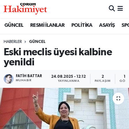
SPOR
Nöbetçi Eczaneler
GÜNCEL
RESMİ İLANLAR
POLİTİKA
ASAYİŞ
SP
POLİTİKA
Hava Durumu
HABERLER
GÜNCEL
Eski meclis üyesi kalbine
SAĞLIK
Çorum Namaz Vakitleri
yenildi
ASAYİŞ
Trafik Durumu
FATIH BATTAR
24.08.2025 - 12:12
2
12
EKONOMİ
Süper Lig Puan Durumu ve Fikstür
MUHABIR
YAYINLANMA
PAYLAŞIM
GÖST
GÜNCEL
Tüm Manşetler
AKTÜEL
Son Dakika Haberleri
EĞİTİM
Haber Arşivi