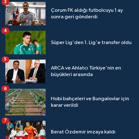
3
Çorum FK aldığı futbolcuyu 1 ay
sonra geri gönderdi
4
Süper Lig'den 1. Lig'e transfer oldu
5
ARCA ve Ahlatcı Türkiye'nin en
büyükleri arasında
6
Hobi bahçeleri ve Bungalovlar için
karar verildi
7
Berat Özdemir imzaya kaldı