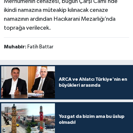
Merhumenin cenazesi, bugün Çarşı Cami’nde
ikindi namazına müteakip kılınacak cenaze
namazının ardından Hacıkarani Mezarlığı’nda
toprağa verilecek.
Muhabir:
Fatih Battar
ARCA ve Ahlatcı Türkiye'nin en
büyükleri arasında
Yozgat da bizim ama bu üslup
olmadı!