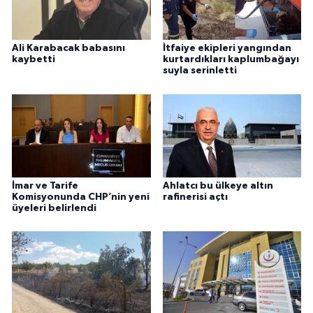
Ali Karabacak babasını
İtfaiye ekipleri yangından
kaybetti
kurtardıkları kaplumbağayı
suyla serinletti
İmar ve Tarife
Ahlatcı bu ülkeye altın
Komisyonunda CHP’nin yeni
rafinerisi açtı
üyeleri belirlendi