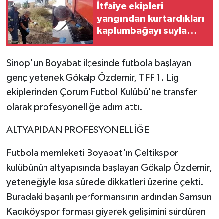
İtfaiye ekipleri
yangından kurtardıkları
kaplumbağayı suyla
serinletti
Sinop'un Boyabat ilçesinde futbola başlayan
genç yetenek Gökalp Özdemir, TFF 1. Lig
ekiplerinden Çorum Futbol Kulübü'ne transfer
olarak profesyonelliğe adım attı.
ALTYAPIDAN PROFESYONELLİĞE
Futbola memleketi Boyabat'ın Çeltikspor
kulübünün altyapısında başlayan Gökalp Özdemir,
yeteneğiyle kısa sürede dikkatleri üzerine çekti.
Buradaki başarılı performansının ardından Samsun
Kadıköyspor forması giyerek gelişimini sürdüren