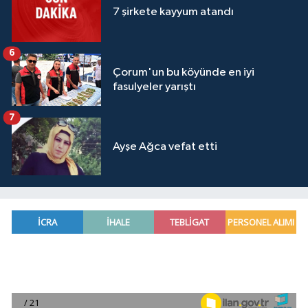
7 şirkete kayyum atandı
6
Çorum'un bu köyünde en iyi
fasulyeler yarıştı
7
Ayşe Ağca vefat etti