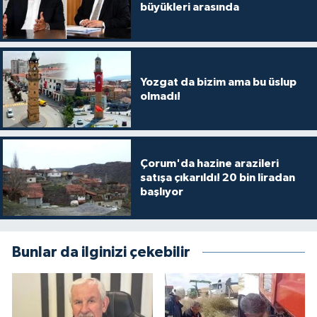
büyükleri arasında
Yozgat da bizim ama bu üslup
olmadı!
Çorum'da hazine arazileri
satışa çıkarıldı! 20 bin liradan
başlıyor
Bunlar da ilginizi çekebilir