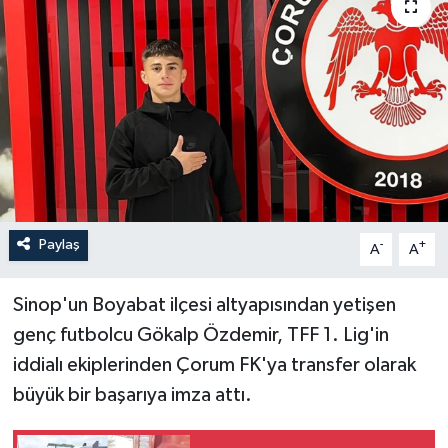
İLÇELER
OTOPARK
TEKNOLOJİ
Paylaş
-
+
A
A
Sinop'un Boyabat ilçesi altyapısından yetişen
genç futbolcu Gökalp Özdemir, TFF 1. Lig'in
iddialı ekiplerinden Çorum FK'ya transfer olarak
büyük bir başarıya imza attı.