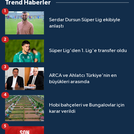
Trend Haberler
1
Serdar Dursun Süper Lig ekibiyle
anlaştı
2
Süper Lig'den 1. Lig'e transfer oldu
3
ARCA ve Ahlatcı Türkiye'nin en
büyükleri arasında
4
Hobi bahçeleri ve Bungalovlar için
karar verildi
5