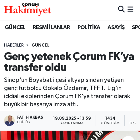
SPOR
Nöbetçi Eczaneler
GÜNCEL
RESMİ İLANLAR
POLİTİKA
ASAYİŞ
SP
POLİTİKA
Hava Durumu
HABERLER
GÜNCEL
Genç yetenek Çorum FK’ya
SAĞLIK
Çorum Namaz Vakitleri
transfer oldu
ASAYİŞ
Trafik Durumu
Sinop'un Boyabat ilçesi altyapısından yetişen
EKONOMİ
Süper Lig Puan Durumu ve Fikstür
genç futbolcu Gökalp Özdemir, TFF 1. Lig'in
iddialı ekiplerinden Çorum FK'ya transfer olarak
GÜNCEL
Tüm Manşetler
büyük bir başarıya imza attı.
FATIH AKBAŞ
19.09.2025 - 13:59
1434
AKTÜEL
Son Dakika Haberleri
EDITÖR
YAYINLANMA
GÖSTERIM
OKUN
EĞİTİM
Haber Arşivi