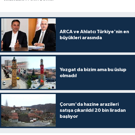
ARCA ve Ahlatcı Türkiye'nin en
büyükleri arasında
Yozgat da bizim ama bu üslup
olmadı!
Çorum'da hazine arazileri
satışa çıkarıldı! 20 bin liradan
başlıyor