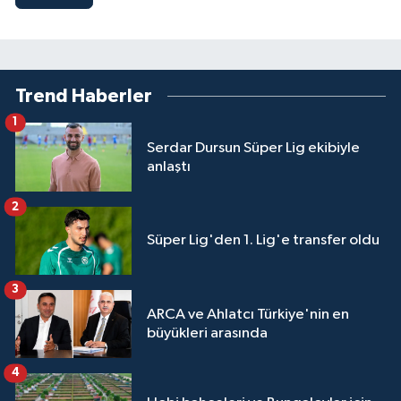
Trend Haberler
1
Serdar Dursun Süper Lig ekibiyle
anlaştı
2
Süper Lig'den 1. Lig'e transfer oldu
3
ARCA ve Ahlatcı Türkiye'nin en
büyükleri arasında
4