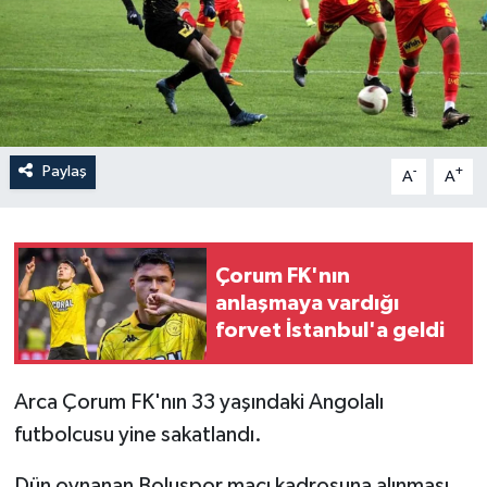
İLÇELER
OTOPARK
TEKNOLOJİ
Paylaş
-
+
A
A
Çorum FK'nın
anlaşmaya vardığı
forvet İstanbul'a geldi
Arca Çorum FK'nın 33 yaşındaki Angolalı
futbolcusu yine sakatlandı.
Dün oynanan Boluspor maçı kadrosuna alınması