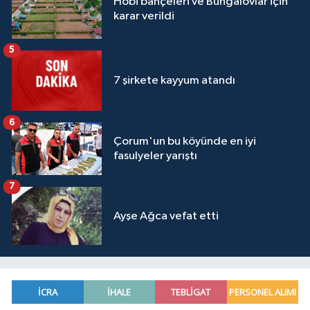
Hobi bahçeleri ve Bungalovlar için
karar verildi
5
7 şirkete kayyum atandı
6
Çorum'un bu köyünde en iyi
fasulyeler yarıştı
7
Ayşe Ağca vefat etti