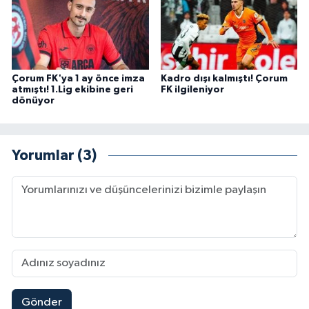
Çorum FK'ya 1 ay önce imza
Kadro dışı kalmıştı! Çorum
atmıştı! 1.Lig ekibine geri
FK ilgileniyor
dönüyor
Yorumlar (3)
Gönder