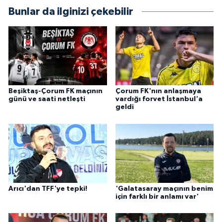
Bunlar da ilginizi çekebilir
Beşiktaş-Çorum FK maçının
Çorum FK'nın anlaşmaya
günü ve saati netleşti
vardığı forvet İstanbul'a
geldi
Arıcı'dan TFF'ye tepki!
'Galatasaray maçının benim
için farklı bir anlamı var'