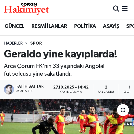
SPOR
Nöbetçi Eczaneler
GÜNCEL
RESMİ İLANLAR
POLİTİKA
ASAYİŞ
SP
POLİTİKA
Hava Durumu
HABERLER
SPOR
Geraldo yine kayıplarda!
SAĞLIK
Çorum Namaz Vakitleri
Arca Çorum FK'nın 33 yaşındaki Angolalı
ASAYİŞ
Trafik Durumu
futbolcusu yine sakatlandı.
EKONOMİ
Süper Lig Puan Durumu ve Fikstür
FATIH BATTAR
27.10.2025 - 14:42
2
66
MUHABIR
YAYINLANMA
PAYLAŞIM
GÖST
GÜNCEL
Tüm Manşetler
AKTÜEL
Son Dakika Haberleri
EĞİTİM
Haber Arşivi