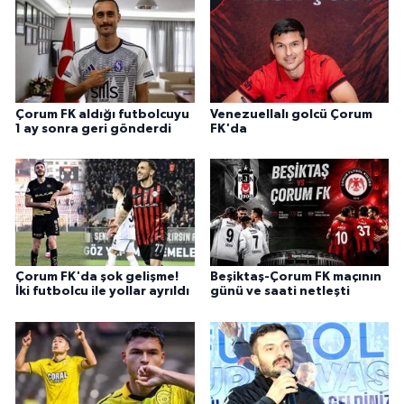
Çorum FK aldığı futbolcuyu
Venezuellalı golcü Çorum
1 ay sonra geri gönderdi
FK'da
Çorum FK'da şok gelişme!
Beşiktaş-Çorum FK maçının
İki futbolcu ile yollar ayrıldı
günü ve saati netleşti