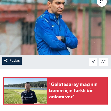
İLÇELER
OTOPARK
TEKNOLOJİ
Paylaş
-
+
A
A
'Galatasaray maçının
benim için farklı bir
anlamı var'