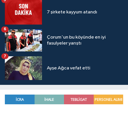
7 şirkete kayyum atandı
6
Çorum'un bu köyünde en iyi
fasulyeler yarıştı
7
Ayşe Ağca vefat etti