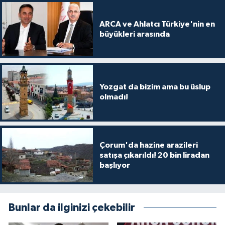
ARCA ve Ahlatcı Türkiye'nin en
büyükleri arasında
Yozgat da bizim ama bu üslup
olmadı!
Çorum'da hazine arazileri
satışa çıkarıldı! 20 bin liradan
başlıyor
Bunlar da ilginizi çekebilir