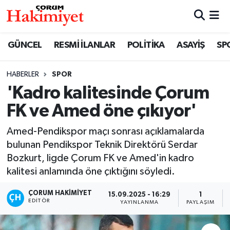
SPOR
Nöbetçi Eczaneler
GÜNCEL
RESMİ İLANLAR
POLİTİKA
ASAYİŞ
SP
POLİTİKA
Hava Durumu
HABERLER
SPOR
'Kadro kalitesinde Çorum
SAĞLIK
Çorum Namaz Vakitleri
FK ve Amed öne çıkıyor'
ASAYİŞ
Trafik Durumu
Amed-Pendikspor maçı sonrası açıklamalarda
EKONOMİ
Süper Lig Puan Durumu ve Fikstür
bulunan Pendikspor Teknik Direktörü Serdar
Bozkurt, ligde Çorum FK ve Amed'in kadro
GÜNCEL
Tüm Manşetler
kalitesi anlamında öne çıktığını söyledi.
ÇORUM HAKIMIYET
15.09.2025 - 16:29
1
AKTÜEL
Son Dakika Haberleri
EDITÖR
YAYINLANMA
PAYLAŞIM
EĞİTİM
Haber Arşivi