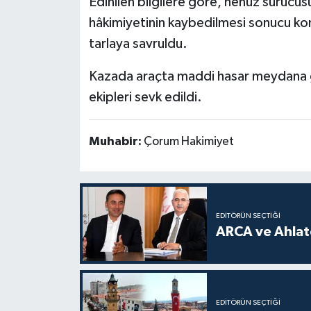
Edinilen bilgilere göre, henüz sürücü
hâkimiyetinin kaybedilmesi sonucu kont
tarlaya savruldu.
Kazada araçta maddi hasar meydana ge
ekipleri sevk edildi.
Muhabir:
Çorum Hakimiyet
EDITÖRÜN SEÇTIĞI
ARCA ve Ahlatc
EDITÖRÜN SEÇTIĞI