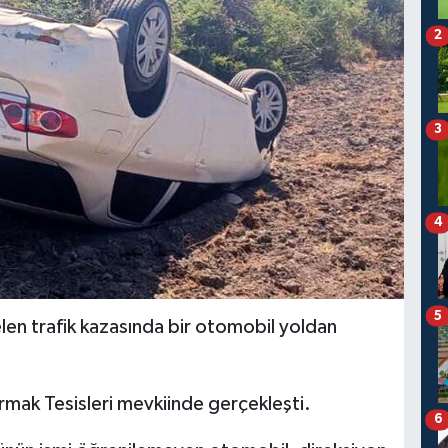
2
3
4
5
en trafik kazasında bir otomobil yoldan
rmak Tesisleri mevkiinde gerçekleşti.
6