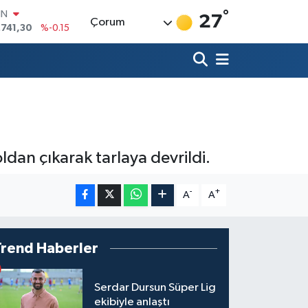
°
IN
27
Çorum
.741,30
%-0.15
R
36
%0.18
10
%0.32
İN
11
%0.38
ALTIN
55
%0
00
dan çıkarak tarlaya devrildi.
9
%-14
-
+
A
A
Trend Haberler
Serdar Dursun Süper Lig
ekibiyle anlaştı