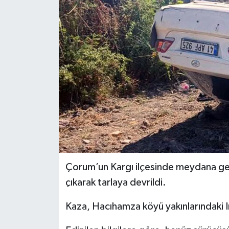
İLÇELER
OTOPARK
TEKNOLOJİ
Çorum’un Kargı ilçesinde meydana gel
çıkarak tarlaya devrildi.
Kaza, Hacıhamza köyü yakınlarındaki I