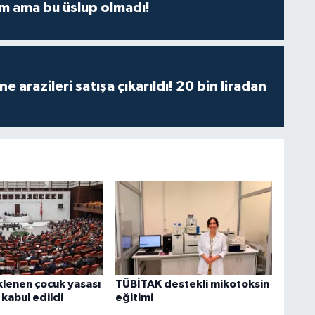
m ama bu üslup olmadı!
 arazileri satışa çıkarıldı! 20 bin liradan
klenen çocuk yasası
TÜBİTAK destekli mikotoksin
abul edildi
eğitimi