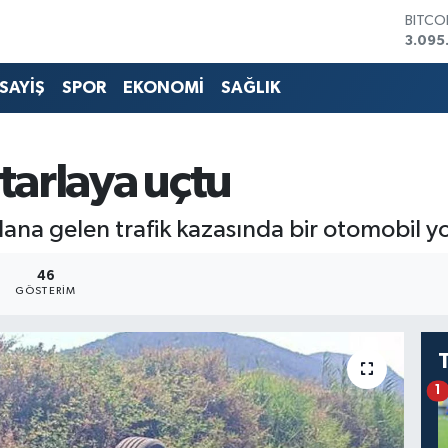
BITCO
3.095
DOLA
47,74
SAYİŞ
SPOR
EKONOMİ
SAĞLIK
EURO
55,25
STERL
64,48
tarlaya uçtu
GRAM 
6660.
BİST1
na gelen trafik kazasında bir otomobil yol
13.77
46
GÖSTERIM
1