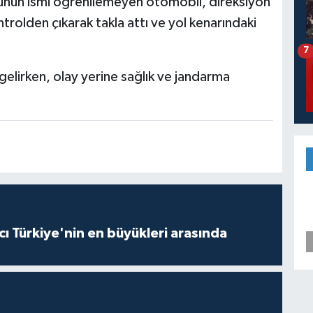
sünün ismi öğrenilemeyen otomobil, direksiyon
rolden çıkarak takla attı ve yol kenarındaki
7
lirken, olay yerine sağlık ve jandarma
ı Türkiye'nin en büyükleri arasında