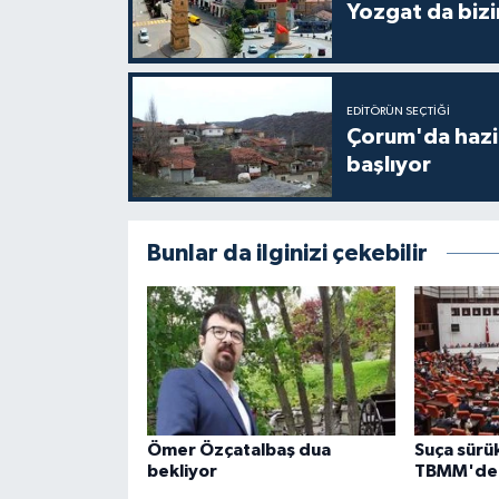
Yozgat da bizi
EDITÖRÜN SEÇTIĞI
Çorum'da hazine
başlıyor
Bunlar da ilginizi çekebilir
Ömer Özçatalbaş dua
Suça sürü
bekliyor
TBMM'de k