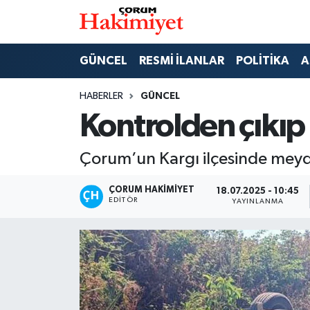
SPOR
Nöbetçi Eczaneler
GÜNCEL
RESMİ İLANLAR
POLİTİKA
A
POLİTİKA
Hava Durumu
HABERLER
GÜNCEL
Kontrolden çıkıp 
SAĞLIK
Çorum Namaz Vakitleri
Çorum’un Kargı ilçesinde meyda
ASAYİŞ
Trafik Durumu
ÇORUM HAKIMIYET
18.07.2025 - 10:45
EKONOMİ
Süper Lig Puan Durumu ve Fikstür
EDITÖR
YAYINLANMA
GÜNCEL
Tüm Manşetler
AKTÜEL
Son Dakika Haberleri
EĞİTİM
Haber Arşivi