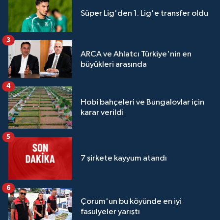
Süper Lig'den 1. Lig'e transfer oldu
3
ARCA ve Ahlatcı Türkiye'nin en
büyükleri arasında
4
Hobi bahçeleri ve Bungalovlar için
karar verildi
5
7 şirkete kayyum atandı
6
Çorum'un bu köyünde en iyi
fasulyeler yarıştı