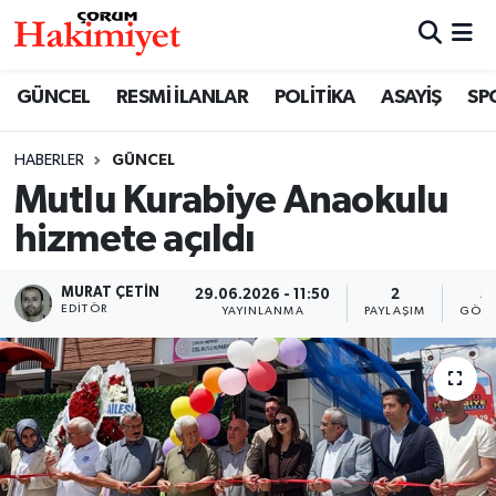
SPOR
Nöbetçi Eczaneler
GÜNCEL
RESMİ İLANLAR
POLİTİKA
ASAYİŞ
SP
POLİTİKA
Hava Durumu
HABERLER
GÜNCEL
Mutlu Kurabiye Anaokulu
SAĞLIK
Çorum Namaz Vakitleri
hizmete açıldı
ASAYİŞ
Trafik Durumu
MURAT ÇETIN
29.06.2026 - 11:50
2
5
EKONOMİ
Süper Lig Puan Durumu ve Fikstür
EDITÖR
YAYINLANMA
PAYLAŞIM
GÖST
GÜNCEL
Tüm Manşetler
AKTÜEL
Son Dakika Haberleri
EĞİTİM
Haber Arşivi