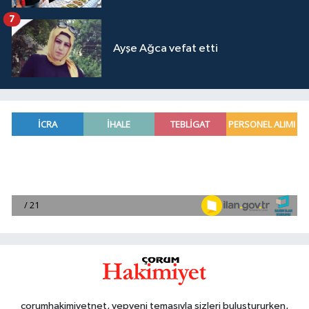
7
Ayşe Ağca vefat etti
corumhakimiyetnet, yepyeni temasıyla sizleri buluştururken,