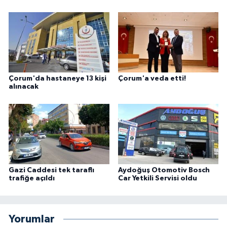
Çorum'da hastaneye 13 kişi
Çorum'a veda etti!
alınacak
Gazi Caddesi tek taraflı
Aydoğuş Otomotiv Bosch
trafiğe açıldı
Car Yetkili Servisi oldu
Yorumlar