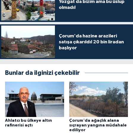
Yozgat da bizim ama bu üslup
olmadı!
Çorum'da hazine arazileri
satışa çıkarıldı! 20 bin liradan
başlıyor
Bunlar da ilginizi çekebilir
Ahlatcı bu ülkeye altın
Çorum'da ağaçlık alana
rafinerisi açtı
sıçrayan yangına müdahale
ediliyor