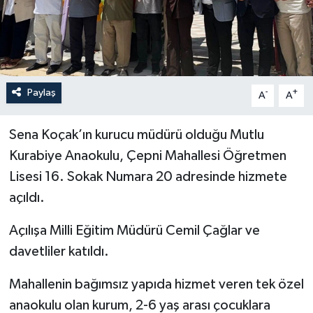
İLÇELER
OTOPARK
Paylaş
-
+
TEKNOLOJİ
A
A
Sena Koçak’ın kurucu müdürü olduğu Mutlu
Kurabiye Anaokulu, Çepni Mahallesi Öğretmen
Lisesi 16. Sokak Numara 20 adresinde hizmete
açıldı.
Açılışa Milli Eğitim Müdürü Cemil Çağlar ve
davetliler katıldı.
Mahallenin bağımsız yapıda hizmet veren tek özel
anaokulu olan kurum, 2-6 yaş arası çocuklara