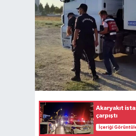
İLÇELER
OTOPARK
TEKNOLOJİ
Akaryakıt ist
çarpıştı
İçeriği Görüntül