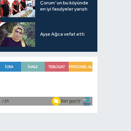
Çorum'un bu köyünde
en iyi fasulyeler yarıştı
Ayşe Ağca vefat etti