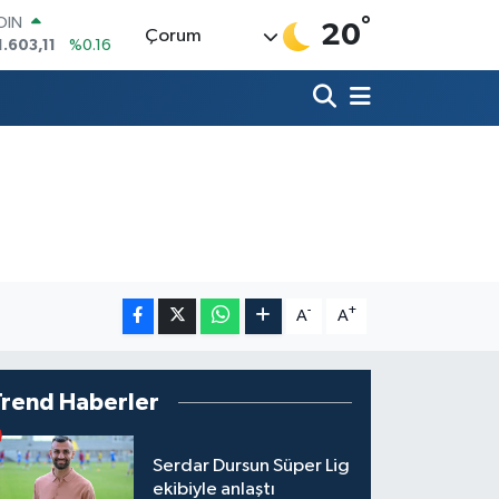
°
OIN
20
Çorum
1.603,11
%0.16
AR
704
%0
O
0406
%-0.08
LİN
143
%0
 ALTIN
0.87
%0.12
100
99
%70
-
+
A
A
Trend Haberler
Serdar Dursun Süper Lig
ekibiyle anlaştı