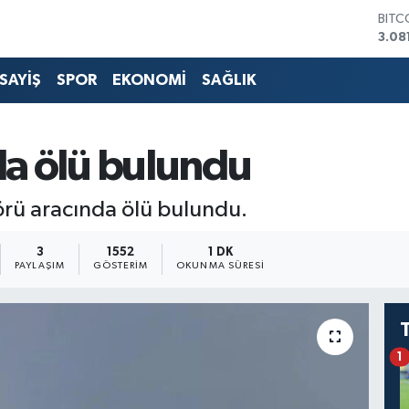
BITC
3.08
DOL
47,6
SAYİŞ
SPOR
EKONOMİ
SAĞLIK
EUR
55,
STER
64,2
nda ölü bulundu
GRAM
650
BİST
örü aracında ölü bulundu.
13.7
3
1552
1 DK
PAYLAŞIM
GÖSTERIM
OKUNMA SÜRESI
1