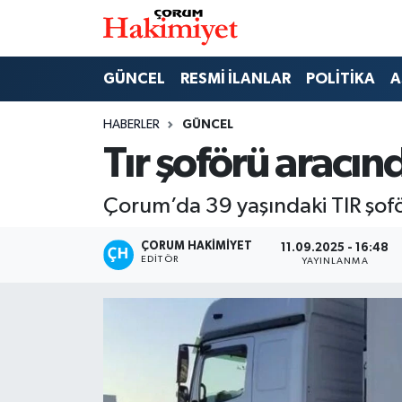
SPOR
Nöbetçi Eczaneler
GÜNCEL
RESMİ İLANLAR
POLİTİKA
A
POLİTİKA
Hava Durumu
HABERLER
GÜNCEL
Tır şoförü aracı
SAĞLIK
Çorum Namaz Vakitleri
Çorum’da 39 yaşındaki TIR şof
ASAYİŞ
Trafik Durumu
ÇORUM HAKIMIYET
11.09.2025 - 16:48
EKONOMİ
Süper Lig Puan Durumu ve Fikstür
EDITÖR
YAYINLANMA
GÜNCEL
Tüm Manşetler
AKTÜEL
Son Dakika Haberleri
EĞİTİM
Haber Arşivi