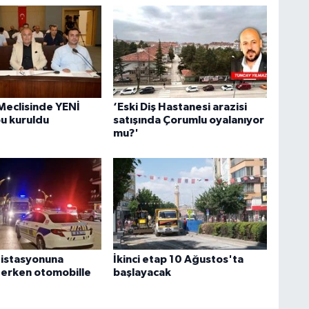
Meclisinde YENİ
‘Eski Diş Hastanesi arazisi
bu kuruldu
satışında Çorumlu oyalanıyor
mu?'
 istasyonuna
İkinci etap 10 Ağustos'ta
terken otomobille
başlayacak