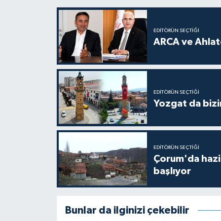
EDITÖRÜN SEÇTIĞI
ARCA ve Ahlatc
EDITÖRÜN SEÇTIĞI
Yozgat da bizi
EDITÖRÜN SEÇTIĞI
Çorum'da hazine
başlıyor
Bunlar da ilginizi çekebilir