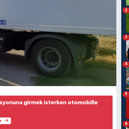
2
3
4
5
asyonuna girmek isterken otomobille
e
6