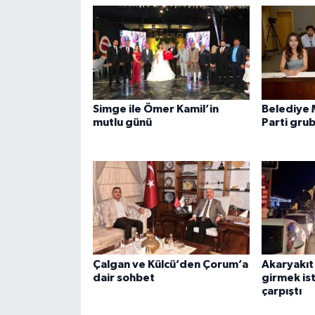
Simge ile Ömer Kamil’in
Belediye 
mutlu günü
Parti gru
Çalgan ve Külcü’den Çorum’a
Akaryakıt
dair sohbet
girmek is
çarpıştı