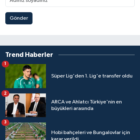
Gönder
Trend Haberler
1
Süper Lig'den 1. Lig'e transfer oldu
2
ARCA ve Ahlatcı Türkiye'nin en
büyükleri arasında
3
Hobi bahçeleri ve Bungalovlar için
karar verildi