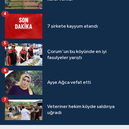
4
7 şirkete kayyum atandı
5
Çorum'un bu köyünde en iyi
fasulyeler yarıştı
6
Ayşe Ağca vefat etti
7
Veteriner hekim köyde saldırıya
uğradı