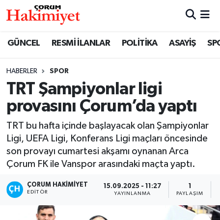
SPOR
Nöbetçi Eczaneler
GÜNCEL
RESMİ İLANLAR
POLİTİKA
ASAYİŞ
SP
POLİTİKA
Hava Durumu
HABERLER
SPOR
TRT Şampiyonlar ligi
SAĞLIK
Çorum Namaz Vakitleri
provasını Çorum’da yaptı
ASAYİŞ
Trafik Durumu
TRT bu hafta içinde başlayacak olan Şampiyonlar
EKONOMİ
Süper Lig Puan Durumu ve Fikstür
Ligi, UEFA Ligi, Konferans Ligi maçları öncesinde
son provayı cumartesi akşamı oynanan Arca
GÜNCEL
Tüm Manşetler
Çorum FK ile Vanspor arasındaki maçta yaptı.
ÇORUM HAKIMIYET
15.09.2025 - 11:27
1
AKTÜEL
Son Dakika Haberleri
EDITÖR
YAYINLANMA
PAYLAŞIM
EĞİTİM
Haber Arşivi