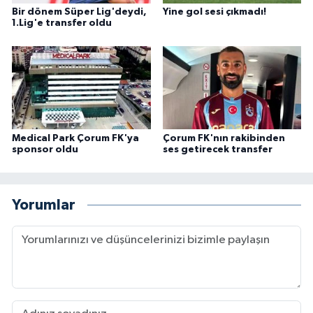
Bir dönem Süper Lig'deydi,
Yine gol sesi çıkmadı!
1.Lig'e transfer oldu
Medical Park Çorum FK'ya
Çorum FK'nın rakibinden
sponsor oldu
ses getirecek transfer
Yorumlar