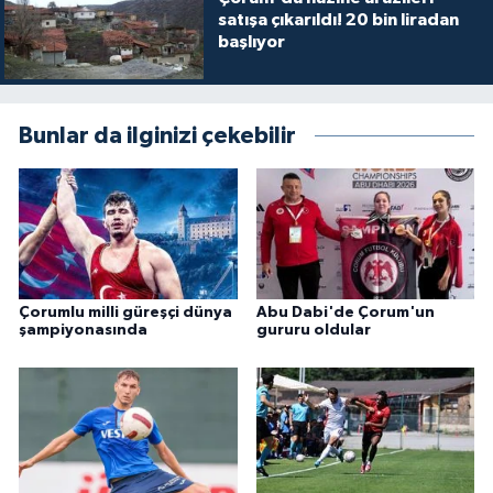
satışa çıkarıldı! 20 bin liradan
başlıyor
Bunlar da ilginizi çekebilir
Çorumlu milli güreşçi dünya
Abu Dabi'de Çorum'un
şampiyonasında
gururu oldular