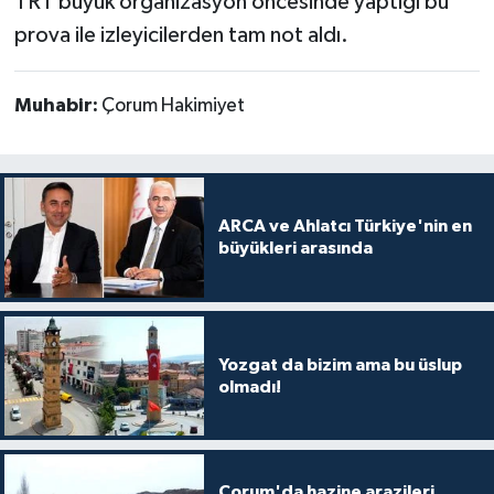
TRT büyük organizasyon öncesinde yaptığı bu
prova ile izleyicilerden tam not aldı.
Muhabir:
Çorum Hakimiyet
ARCA ve Ahlatcı Türkiye'nin en
büyükleri arasında
Yozgat da bizim ama bu üslup
olmadı!
Çorum'da hazine arazileri