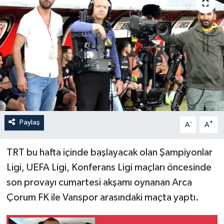
İLÇELER
OTOPARK
TEKNOLOJİ
Paylaş
-
+
A
A
TRT bu hafta içinde başlayacak olan Şampiyonlar
Ligi, UEFA Ligi, Konferans Ligi maçları öncesinde
son provayı cumartesi akşamı oynanan Arca
Çorum FK ile Vanspor arasındaki maçta yaptı.