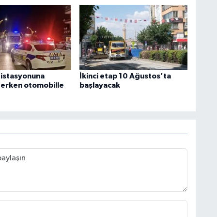
 istasyonuna
İkinci etap 10 Ağustos'ta
terken otomobille
başlayacak