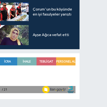
Çorum'un bu köyünde
en iyi fasulyeler yarıştı
Ayşe Ağca vefat etti