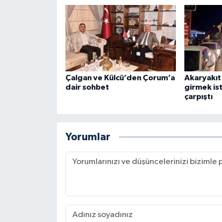
Çalgan ve Külcü’den Çorum’a
Akaryakıt
dair sohbet
girmek is
çarpıştı
Yorumlar