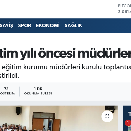
3.061
DOLA
47,67
EURO
SAYİŞ
SPOR
EKONOMİ
SAĞLIK
55,04
STERL
64,21
GRAM 
im yılı öncesi müdürler
6510.
BİST1
13.79
eğitim kurumu müdürleri kurulu toplantıs
irildi.
73
1 DK
ÖSTERIM
OKUNMA SÜRESI
1