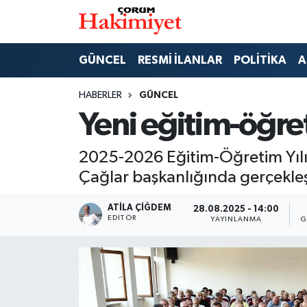
SPOR
Nöbetçi Eczaneler
GÜNCEL
RESMİ İLANLAR
POLİTİKA
A
POLİTİKA
Hava Durumu
HABERLER
GÜNCEL
Yeni eğitim-öğret
SAĞLIK
Çorum Namaz Vakitleri
2025-2026 Eğitim-Öğretim Yılı 
ASAYİŞ
Trafik Durumu
Çağlar başkanlığında gerçekleşt
EKONOMİ
Süper Lig Puan Durumu ve Fikstür
ATILA ÇIĞDEM
28.08.2025 - 14:00
EDITÖR
YAYINLANMA
G
GÜNCEL
Tüm Manşetler
AKTÜEL
Son Dakika Haberleri
EĞİTİM
Haber Arşivi