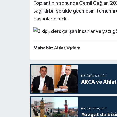
Toplantının sonunda Cemil Çağlar, 202
sağlıklı bir şekilde geçmesini temenn
başarılar diledi.
Muhabir:
Atila Çiğdem
EDITÖRÜN SEÇTIĞI
ARCA ve Ahlatc
EDITÖRÜN SEÇTIĞI
Yozgat da bizi