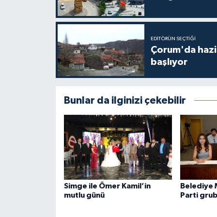
EDITÖRÜN SEÇTIĞI
Çorum'da hazine
başlıyor
Bunlar da ilginizi çekebilir
Simge ile Ömer Kamil’in
Belediye 
mutlu günü
Parti gru