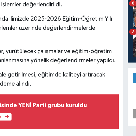
6
 işlemler değerlendirildi.
ında ilimizde 2025-2026 Eğitim-Öğretim Yılı
k önlemler üzerinde değerlendirmelerde
7
er, yürütülecek çalışmalar ve eğitim-öğretim
planlanmasına yönelik değerlendirmeler yapıldı.
le getirilmesi, eğitimde kaliteyi artıracak
ndeme alındı.
isinde YENİ Parti grubu kuruldu
e