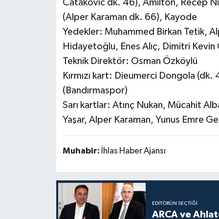
Catakovic dk. 46), Amilton, Recep Niy
(Alper Karaman dk. 66), Kayode
Yedekler: Muhammed Birkan Tetik, Al
Hidayetoğlu, Enes Alıç, Dimitri Kevin
Teknik Direktör: Osman Özköylü
Kırmızı kart: Dieumerci Dongola (dk.
(Bandırmaspor)
Sarı kartlar: Atınç Nukan, Mücahit Al
Yaşar, Alper Karaman, Yunus Emre Ged
Muhabir:
İhlas Haber Ajansı
EDITÖRÜN SEÇTIĞI
ARCA ve Ahlatc