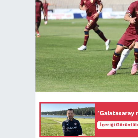
İLÇELER
OTOPARK
TEKNOLOJİ
'Galatasaray m
İçeriği Görüntül