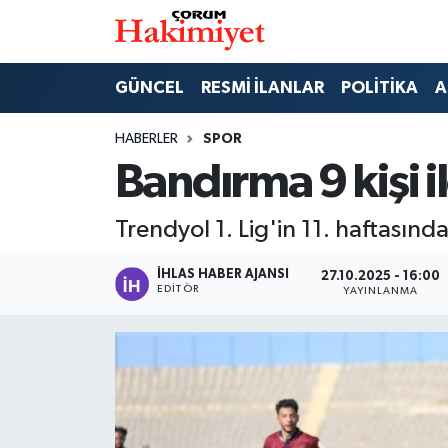
SPOR
Nöbetçi Eczaneler
GÜNCEL
RESMİ İLANLAR
POLİTİKA
A
POLİTİKA
Hava Durumu
HABERLER
SPOR
Bandırma 9 kişi i
SAĞLIK
Çorum Namaz Vakitleri
Trendyol 1. Lig'in 11. haftasın
ASAYİŞ
Trafik Durumu
İHLAS HABER AJANSI
27.10.2025 - 16:00
EKONOMİ
Süper Lig Puan Durumu ve Fikstür
EDITÖR
YAYINLANMA
GÜNCEL
Tüm Manşetler
AKTÜEL
Son Dakika Haberleri
EĞİTİM
Haber Arşivi