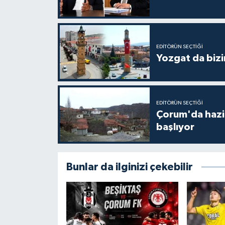
EDITÖRÜN SEÇTIĞI
Yozgat da bizi
EDITÖRÜN SEÇTIĞI
Çorum'da hazine
başlıyor
Bunlar da ilginizi çekebilir