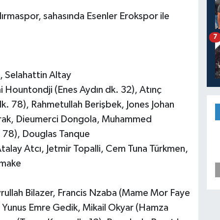
dırmaspor, sahasında Esenler Erokspor ile
7
 Selahattin Altay
Hountondji (Enes Aydın dk. 32), Atınç
k. 78), Rahmetullah Berişbek, Jones Johan
ayrak, Dieumerci Dongola, Muhammed
 78), Douglas Tanque
talay Atcı, Jetmir Topalli, Cem Tuna Türkmen,
amake
yrullah Bilazer, Francis Nzaba (Mame Mor Faye
), Yunus Emre Gedik, Mikail Okyar (Hamza