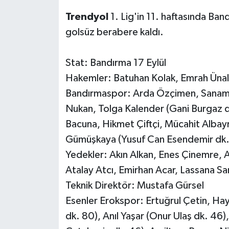
Trendyol
1. Lig'in 11. haftasında Ban
golsüz berabere kaldı.
Stat: Bandırma 17 Eylül
Hakemler: Batuhan Kolak, Emrah Ünal,
Bandırmaspor: Arda Özçimen, Sanami 
Nukan, Tolga Kalender (Gani Burgaz d
Bacuna, Hikmet Çiftçi, Mücahit Alb
Gümüşkaya (Yusuf Can Esendemir dk.
Yedekler: Akın Alkan, Enes Çinemre, A
Atalay Atcı, Emirhan Acar, Lassana S
Teknik Direktör: Mustafa Gürsel
Esenler Erokspor: Ertuğrul Çetin, Ha
dk. 80), Anıl Yaşar (Onur Ulaş dk. 46