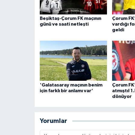
Beşiktaş-Çorum FK maçının
Çorum FK'
günü ve saati netleşti
vardığı fo
geldi
'Galatasaray maçının benim
Çorum FK'
için farklı bir anlamı var'
atmıştı! 1
dönüyor
Yorumlar