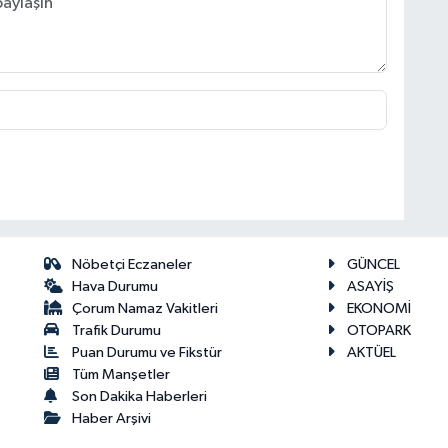
Nöbetçi Eczaneler
GÜNCEL
Hava Durumu
ASAYİŞ
Çorum Namaz Vakitleri
EKONOMİ
Trafik Durumu
OTOPARK
Puan Durumu ve Fikstür
AKTÜEL
Tüm Manşetler
Son Dakika Haberleri
Haber Arşivi