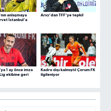
nın anlaşmaya
Arıcı'dan TFF'ye tepki!
rvet İstanbul'a
ya 1 ay önce imza
Kadro dışı kalmıştı! Çorum FK
.Lig ekibine geri
ilgileniyor