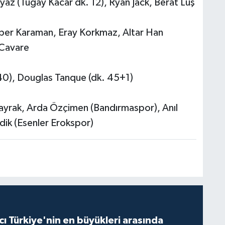
az (Tugay Kacar dk. 12), Ryan Jack, Berat Luş
per Karaman, Eray Korkmaz, Altar Han
 Cavare
 40), Douglas Tanque (dk. 45+1)
bayrak, Arda Özçimen (Bandırmaspor), Anıl
ik (Esenler Erokspor)
ı Türkiye'nin en büyükleri arasında