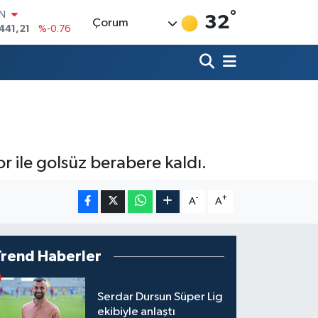
IN
°
441,21
%-0.76
32
Çorum
R
69
%0.17
65
%0.01
İN
97
%0.02
ALTIN
49
%2.12
00
%64
r ile golsüz berabere kaldı.
-
+
A
A
Trend Haberler
Serdar Dursun Süper Lig
ekibiyle anlaştı