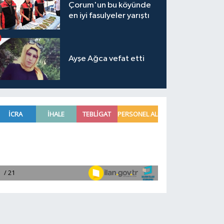
Çorum'un bu köyünde
en iyi fasulyeler yarıştı
Ayşe Ağca vefat etti