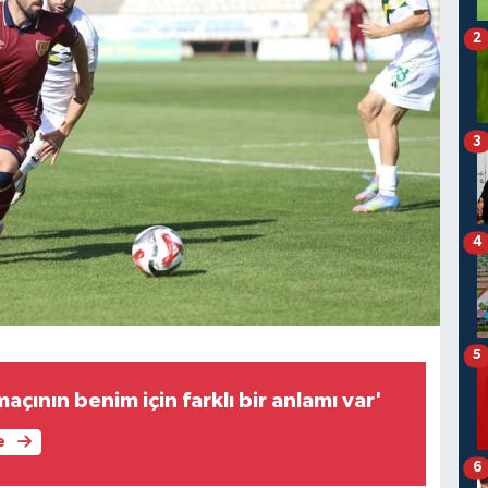
2
3
4
5
açının benim için farklı bir anlamı var'
e
6