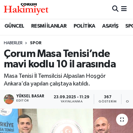
SPOR
Nöbetçi Eczaneler
GÜNCEL
RESMİ İLANLAR
POLİTİKA
ASAYİŞ
SP
POLİTİKA
Hava Durumu
HABERLER
SPOR
Çorum Masa Tenisi’nde
SAĞLIK
Çorum Namaz Vakitleri
mavi kodlu 10 il arasında
ASAYİŞ
Trafik Durumu
Masa Tenisi İl Temsilcisi Alpaslan Hoşgör
EKONOMİ
Süper Lig Puan Durumu ve Fikstür
Ankara’da yapılan çalıştaya katıldı.
YÜKSEL BASAR
23.09.2025 - 11:29
367
GÜNCEL
Tüm Manşetler
EDITÖR
YAYINLANMA
GÖSTERIM
OKU
AKTÜEL
Son Dakika Haberleri
EĞİTİM
Haber Arşivi