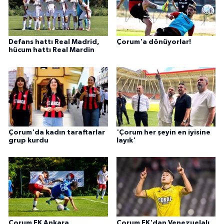
Defans hattı Real Madrid,
Çorum'a dönüyorlar!
hücum hattı Real Mardin
Çorum'da kadın taraftarlar
'Çorum her şeyin en iyisine
grup kurdu
layık'
Çorum FK Ankara
Çorum FK'dan Venezuelalı