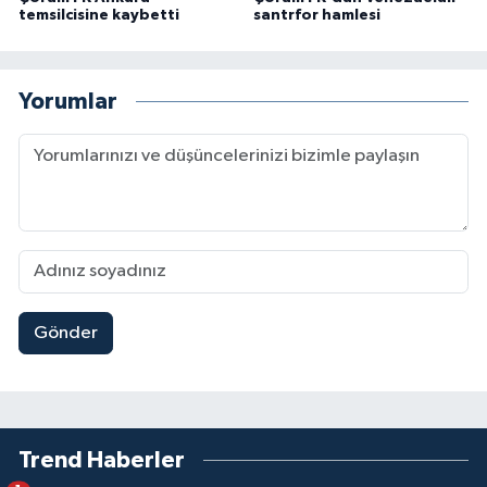
temsilcisine kaybetti
santrfor hamlesi
Yorumlar
Gönder
Trend Haberler