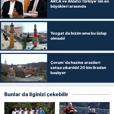
ARCA ve Ahlatcı Türkiye'nin en
büyükleri arasında
Yozgat da bizim ama bu üslup
olmadı!
Çorum'da hazine arazileri
satışa çıkarıldı! 20 bin liradan
başlıyor
Bunlar da ilginizi çekebilir