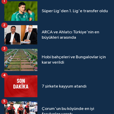
1
Süper Lig'den 1. Lig'e transfer oldu
2
ARCA ve Ahlatcı Türkiye'nin en
büyükleri arasında
3
Hobi bahçeleri ve Bungalovlar için
karar verildi
4
7 şirkete kayyum atandı
5
Çorum'un bu köyünde en iyi