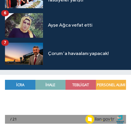
fasulyeler yarıştı
6
Ayşe Ağca vefat etti
7
Çorum'a havaalanı yapacak!