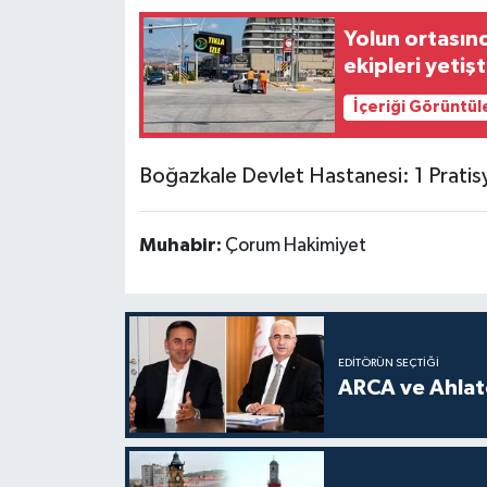
Yolun ortasın
ekipleri yetişt
İçeriği Görüntül
Boğazkale Devlet Hastanesi: 1 Prati
Muhabir:
Çorum Hakimiyet
EDITÖRÜN SEÇTIĞI
ARCA ve Ahlatc