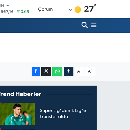
.967,16
%0.69
°
27
R
Çorum
986
%0.06
700
%0.1
İN
438
%0.21
 ALTIN
23
%0.39
00
8
%48
-
+
A
A
Trend Haberler
Süper Lig'den 1. Lig'e
transfer oldu