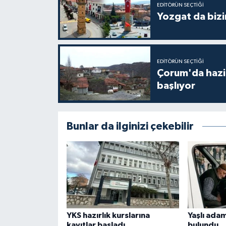
EDITÖRÜN SEÇTIĞI
Yozgat da bizi
EDITÖRÜN SEÇTIĞI
Çorum'da hazine
başlıyor
Bunlar da ilginizi çekebilir
YKS hazırlık kurslarına
Yaşlı ada
kayıtlar başladı
bulundu