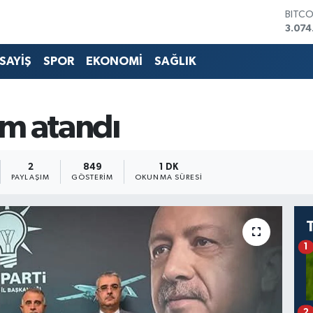
3.074
DOLA
47,5
EURO
55,0
SAYİŞ
SPOR
EKONOMİ
SAĞLIK
STERL
64,2
GRAM
6518.
m atandı
BİST1
13.76
2
849
1 DK
PAYLAŞIM
GÖSTERIM
OKUNMA SÜRESI
1
2