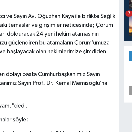
7
tcı ve Sayın Av. Oğuzhan Kaya ile birlikte Sağlık
ıkı temaslar ve girişimler neticesinde; Çorum
ları dolduracak 24 yeni hekim atamasının
muzu güçlendiren bu atamaların Çorum’umuza
reve başlayacak olan hekimlerimize şimdiden
den dolayı başta Cumhurbaşkanımız Sayın
anımız Sayın Prof. Dr. Kemal Memisoglu’na
evam."dedi.
malar şöyle: