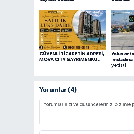
GÜVENLİ TİCARETİN ADRESİ,
Yolun orta
MOVA CİTY GAYRİMENKUL
imdadına 
yetişti
Yorumlar (4)