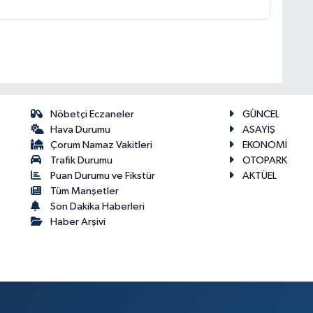
Nöbetçi Eczaneler
GÜNCEL
Hava Durumu
ASAYİŞ
Çorum Namaz Vakitleri
EKONOMİ
Trafik Durumu
OTOPARK
Puan Durumu ve Fikstür
AKTÜEL
Tüm Manşetler
Son Dakika Haberleri
Haber Arşivi