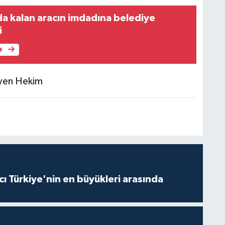
da kalan aracın imdadına belediye
i
e
syen Hekim
ı Türkiye'nin en büyükleri arasında