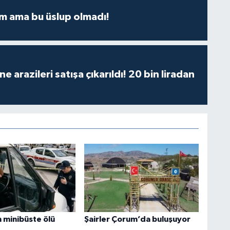
m ama bu üslup olmadı!
 arazileri satışa çıkarıldı! 20 bin liradan
m minibüste ölü
Şairler Çorum’da buluşuyor