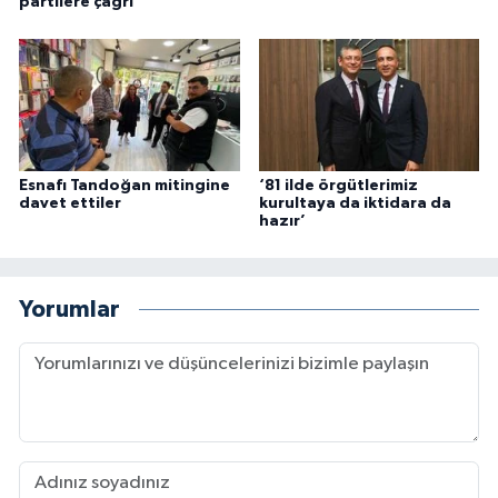
partilere çağrı
Esnafı Tandoğan mitingine
‘81 ilde örgütlerimiz
davet ettiler
kurultaya da iktidara da
hazır’
Yorumlar