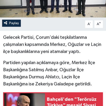
İLÇELER
OTOPARK
Paylaş
-
+
A
A
TEKNOLOJİ
Gelecek Partisi, Çorum’daki teşkilatlanma
çalışmaları kapsamında Merkez, Oğuzlar ve Laçin
ilçe başkanlıklarına yeni atamalar yaptı.
Partiden yapılan açıklamaya göre, Merkez İlçe
Başkanlığına Satılmış Anbar, Oğuzlar İlçe
Başkanlığına Durmuş Ahlatcı, Laçin İlçe
Başkanlığına ise Zekeriya Galadepe getirildi.
Bahçeli'den "Terörsüz
Türkiye" mesajı! Siyasi