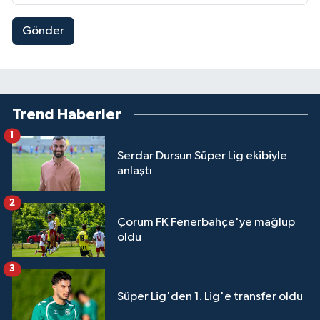
Gönder
Trend Haberler
1
Serdar Dursun Süper Lig ekibiyle
anlaştı
2
Çorum FK Fenerbahçe'ye mağlup
oldu
3
Süper Lig'den 1. Lig'e transfer oldu