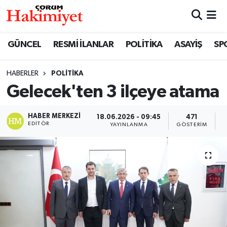
SPOR
Nöbetçi Eczaneler
GÜNCEL
RESMİ İLANLAR
POLİTİKA
ASAYİŞ
SP
POLİTİKA
Hava Durumu
HABERLER
POLİTİKA
Gelecek'ten 3 ilçeye atama
SAĞLIK
Çorum Namaz Vakitleri
ASAYİŞ
Trafik Durumu
HABER MERKEZI
18.06.2026 - 09:45
471
EDITÖR
YAYINLANMA
GÖSTERIM
O
EKONOMİ
Süper Lig Puan Durumu ve Fikstür
GÜNCEL
Tüm Manşetler
AKTÜEL
Son Dakika Haberleri
EĞİTİM
Haber Arşivi