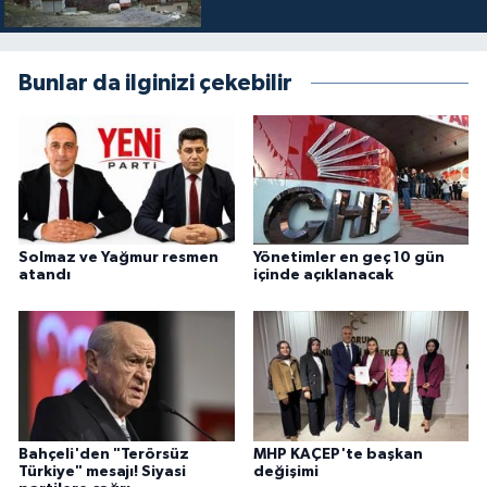
Bunlar da ilginizi çekebilir
Solmaz ve Yağmur resmen
Yönetimler en geç 10 gün
atandı
içinde açıklanacak
Bahçeli'den "Terörsüz
MHP KAÇEP'te başkan
Türkiye" mesajı! Siyasi
değişimi