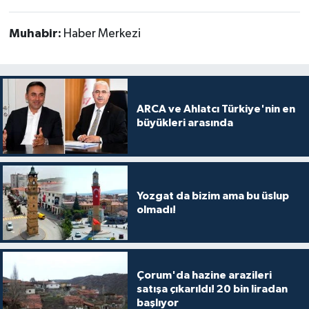
Muhabir:
Haber Merkezi
ARCA ve Ahlatcı Türkiye'nin en
büyükleri arasında
Yozgat da bizim ama bu üslup
olmadı!
Çorum'da hazine arazileri
satışa çıkarıldı! 20 bin liradan
başlıyor