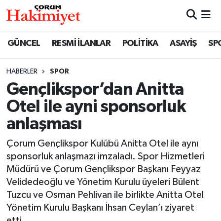
SPOR
Nöbetçi Eczaneler
GÜNCEL
RESMİ İLANLAR
POLİTİKA
ASAYİŞ
SP
POLİTİKA
Hava Durumu
HABERLER
SPOR
Gençlikspor’dan Anitta
SAĞLIK
Çorum Namaz Vakitleri
Otel ile ayni sponsorluk
ASAYİŞ
Trafik Durumu
anlaşması
EKONOMİ
Süper Lig Puan Durumu ve Fikstür
Çorum Gençlikspor Kulübü Anitta Otel ile aynı
sponsorluk anlaşmazı imzaladı. Spor Hizmetleri
GÜNCEL
Tüm Manşetler
Müdürü ve Çorum Gençlikspor Başkanı Feyyaz
Velidedeoğlu ve Yönetim Kurulu üyeleri Bülent
AKTÜEL
Son Dakika Haberleri
Tuzcu ve Osman Pehlivan ile birlikte Anitta Otel
Yönetim Kurulu Başkanı İhsan Ceylan’ı ziyaret
EĞİTİM
Haber Arşivi
etti.