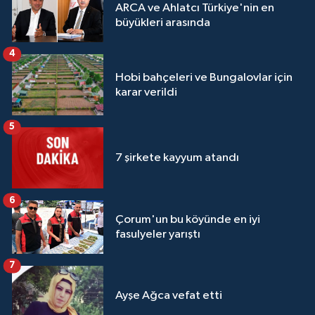
ARCA ve Ahlatcı Türkiye'nin en
büyükleri arasında
4
Hobi bahçeleri ve Bungalovlar için
karar verildi
5
7 şirkete kayyum atandı
6
Çorum'un bu köyünde en iyi
fasulyeler yarıştı
7
Ayşe Ağca vefat etti