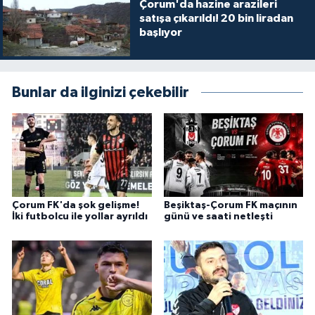
Çorum'da hazine arazileri
satışa çıkarıldı! 20 bin liradan
başlıyor
Bunlar da ilginizi çekebilir
Çorum FK'da şok gelişme!
Beşiktaş-Çorum FK maçının
İki futbolcu ile yollar ayrıldı
günü ve saati netleşti