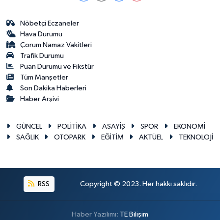
Nöbetçi Eczaneler
Hava Durumu
Çorum Namaz Vakitleri
Trafik Durumu
Puan Durumu ve Fikstür
Tüm Manşetler
Son Dakika Haberleri
Haber Arşivi
GÜNCEL
POLİTİKA
ASAYİŞ
SPOR
EKONOMİ
SAĞLIK
OTOPARK
EĞİTİM
AKTÜEL
TEKNOLOJİ
RSS
Copyright © 2023. Her hakkı saklıdır.
Haber Yazılımı:
TE Bilişim