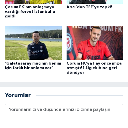
Çorum FK'nın anlaşmaya
Arıcı'dan TFF'ye tepki!
vardığı forvet İstanbul'a
geldi
'Galatasaray maçının benim
Çorum FK'ya 1 ay önce imza
için farklı bir anlamı var'
atmıştı! 1.Lig ekibine geri
dönüyor
Yorumlar