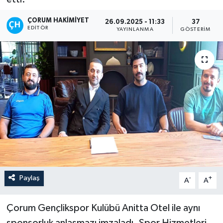
İLÇELER
ÇORUM HAKIMIYET
26.09.2025 - 11:33
37
EDITÖR
YAYINLANMA
GÖSTERIM
OTOPARK
TEKNOLOJİ
Paylaş
-
+
A
A
Çorum Gençlikspor Kulübü Anitta Otel ile aynı