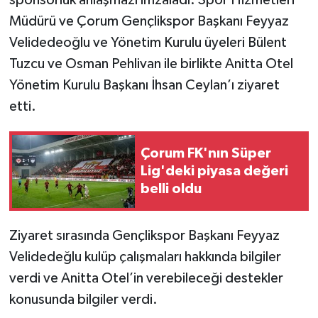
sponsorluk anlaşmazı imzaladı. Spor Hizmetleri
Müdürü ve Çorum Gençlikspor Başkanı Feyyaz
Velidedeoğlu ve Yönetim Kurulu üyeleri Bülent
Tuzcu ve Osman Pehlivan ile birlikte Anitta Otel
Yönetim Kurulu Başkanı İhsan Ceylan’ı ziyaret
etti.
Çorum FK'nın Süper
Lig'deki piyasa değeri
belli oldu
Ziyaret sırasında Gençlikspor Başkanı Feyyaz
Velidedeğlu kulüp çalışmaları hakkında bilgiler
verdi ve Anitta Otel’in verebileceği destekler
konusunda bilgiler verdi.