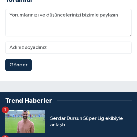
Gönder
Trend Haberler
1
Serdar Dursun Süper Lig ekibiyle
anlaştı