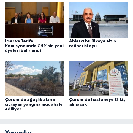
İmar ve Tarife
Ahlatcı bu ülkeye altın
Komisyonunda CHP’nin yeni
rafinerisi açtı
üyeleri belirlendi
Çorum'da ağaçlık alana
Çorum'da hastaneye 13 kişi
sıçrayan yangına müdahale
alınacak
ediliyor
Yorumlar