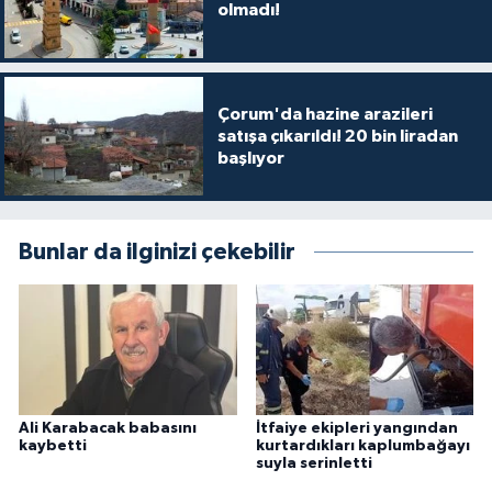
olmadı!
Çorum'da hazine arazileri
satışa çıkarıldı! 20 bin liradan
başlıyor
Bunlar da ilginizi çekebilir
Ali Karabacak babasını
İtfaiye ekipleri yangından
kaybetti
kurtardıkları kaplumbağayı
suyla serinletti