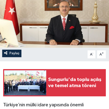
İLÇELER
OTOPARK
TEKNOLOJİ
Paylaş
-
+
A
A
Sungurlu'da toplu açılış
ve temel atma töreni
Türkiye’nin mülki idare yapısında önemli