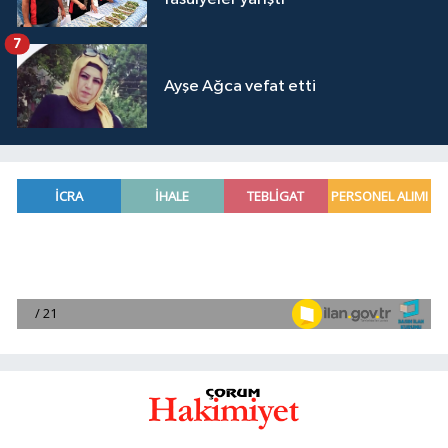
7
Ayşe Ağca vefat etti