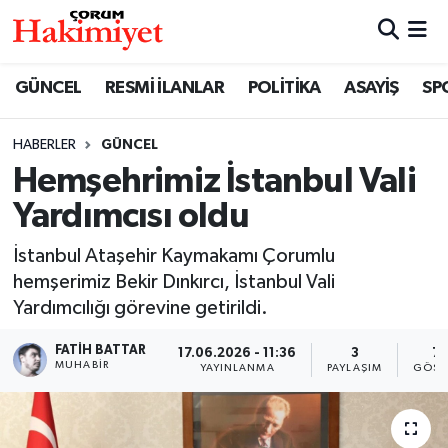
SPOR
Nöbetçi Eczaneler
GÜNCEL
RESMİ İLANLAR
POLİTİKA
ASAYİŞ
SP
POLİTİKA
Hava Durumu
HABERLER
GÜNCEL
Hemşehrimiz İstanbul Vali
SAĞLIK
Çorum Namaz Vakitleri
Yardımcısı oldu
ASAYİŞ
Trafik Durumu
İstanbul Ataşehir Kaymakamı Çorumlu
EKONOMİ
Süper Lig Puan Durumu ve Fikstür
hemşerimiz Bekir Dınkırcı, İstanbul Vali
Yardımcılığı görevine getirildi.
GÜNCEL
Tüm Manşetler
FATIH BATTAR
17.06.2026 - 11:36
3
74
MUHABIR
YAYINLANMA
PAYLAŞIM
GÖST
AKTÜEL
Son Dakika Haberleri
EĞİTİM
Haber Arşivi