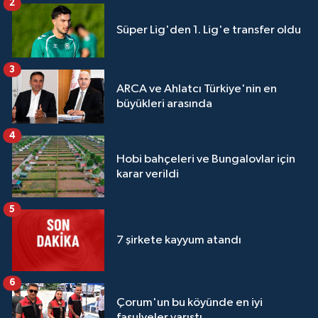
2
Süper Lig'den 1. Lig'e transfer oldu
3
ARCA ve Ahlatcı Türkiye'nin en
büyükleri arasında
4
Hobi bahçeleri ve Bungalovlar için
karar verildi
5
7 şirkete kayyum atandı
6
Çorum'un bu köyünde en iyi
fasulyeler yarıştı