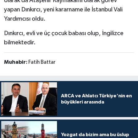
olarak da Ataşehir Kaymakamı olarak görev
yapan Dınkırcı, yeni kararname ile İstanbul Vali
Yardımcısı oldu.
Dınkırcı, evli ve üç çocuk babası olup, İngilizce
bilmektedir.
Muhabir:
Fatih Battar
ARCA ve Ahlatcı Türkiye'nin en
büyükleri arasında
Yozgat da bizim ama bu üslup